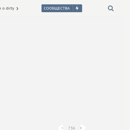
 о dirty
−
−
+
+
736