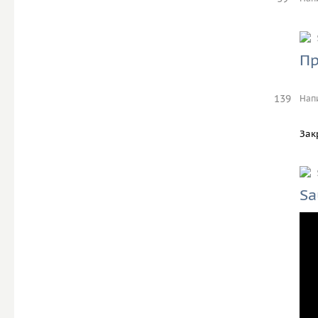
Пр
139
Нап
Зак
Sa