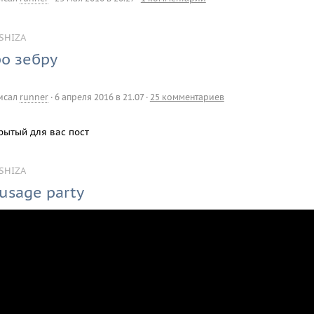
SHIZA
о зебру
исал
runner
·
6 апреля 2016 в 21.07
·
25 комментариев
рытый для вас пост
SHIZA
usage party