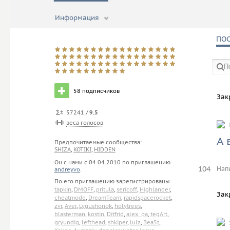
Информация
ПО
58
подписчиков
в со
Зак
57241 /
9.5
веса голосов
А 
Предпочитаемые сообщества:
SHIZA
,
KOTIKI
,
HIDDEN
Он с нами с
04.04.2010
по приглашению
104
Нап
andreyvo
.
По его приглашению зарегистрированы
tapkin
,
DMOFF
,
pritula
,
sericoff
,
Highlander
,
Зак
cheatmode
,
DreamTeam
,
rapidspacerocket
,
zvr
,
Aver
,
Lygushonok
,
holytrees
,
blasterman
,
kostin
,
Ditfrid
,
alex_pa
,
tegArt
,
gryundig
,
lefthead
,
shkiper
,
lulz
,
Bea5t
,