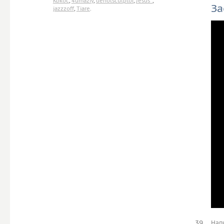
Kokoc
,
4umaziy
,
denolsculptor
,
Jesus_
,
За
jazzzoff
,
Tiare
.
39
Нап