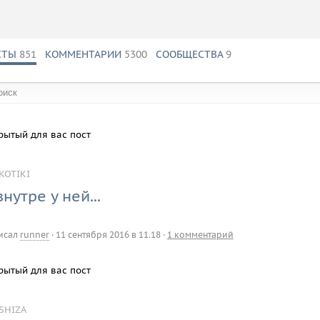
СТЫ
851
КОММЕНТАРИИ
5300
СООБЩЕСТВА
9
обществах:
рытый для вас пост
KOTIKI
внутре у ней...
исал
runner
·
11 сентября 2016 в 11.18
·
1 комментарий
рытый для вас пост
SHIZA