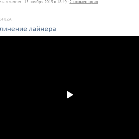
исал
runner
·
15 ноября 2015 в 18.49
·
2 комментария
SHIZA
линение лайнера