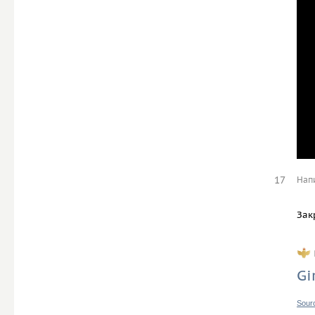
17
Нап
Зак
Gi
Sour