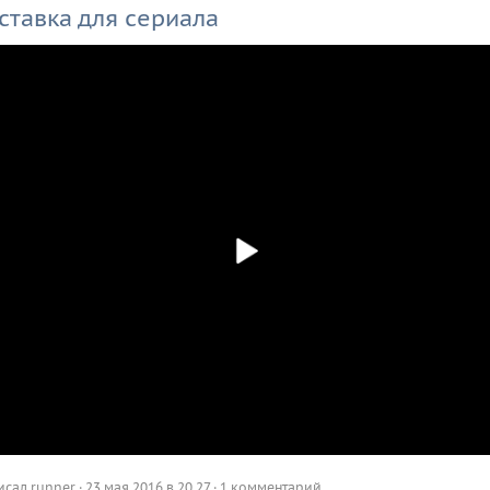
ставка для сериала
исал
runner
·
23 мая 2016 в 20.27
·
1 комментарий