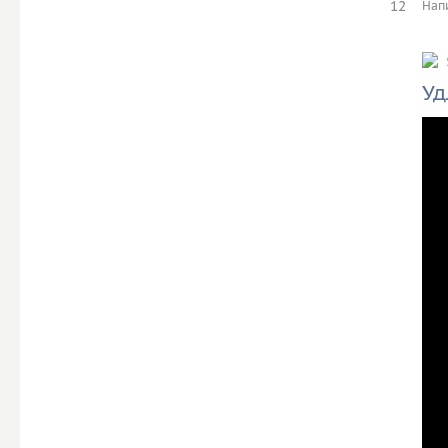
12
Нап
Уд