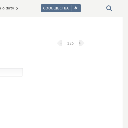
 о dirty
−
−
+
+
125