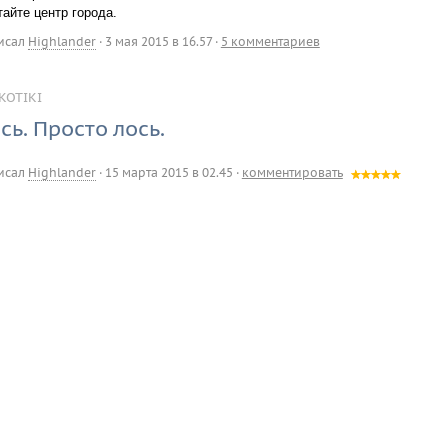
айте центр города.
исал
Highlander
·
3 мая 2015 в 16.57
·
5 комментариев
KOTIKI
сь. Просто лось.
исал
Highlander
·
15 марта 2015 в 02.45
·
комментировать