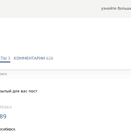
узнайте больше
СТЫ
3
КОММЕНТАРИИ
626
обществах:
рытый для вас пост
TOSKA
89
осибирск.