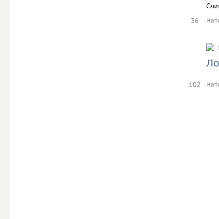
Счит
36
Нап
Ло
102
Нап