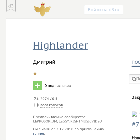
Войти на d3.ru
Highlander
Дмитрий
ПО
0
подписчиков
в со
Зак
2974 /
0.5
веса голосов
Предпочитаемые сообщества:
LEPROSORIUM
,
LEGGY
,
RIGHTMUSICVIDEO
#7
Он с нами с
13.12.2010
по приглашению
runner
.
Нов