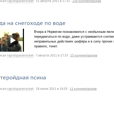
исал
rapidspacerocket
·
15 августа 2011 в 17.31
·
220 комментариев
да на снегоходе по воде
Вчера в Норвегии познакомился с необычным явле
передвигаться по воде, даже устраиваются соотве
неправильных действиях шофёра и в силу прочих 
правило, тонет.
исал
rapidspacerocket
·
7 августа 2011 в 17.33
·
25 комментариев
теройдная псина
исал
rapidspacerocket
·
28 июля 2011 в 19.03
·
11 комментариев