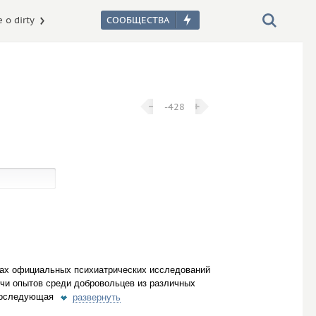
 о dirty
−
−
+
+
-428
ках официальных психиатрических исследований
чи опытов среди добровольцев из различных
 последующая
развернуть