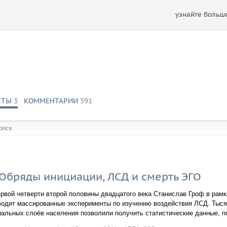
узнайте больше
СТЫ
3
КОММЕНТАРИИ
591
обществах:
Обряды инициации, ЛСД и смерть ЭГО
ервой четверти второй половины двадцатого века Станислав Гроф в рам
водит массированные эксперименты по изучению воздействия ЛСД. Тыся
иальных слоёв населения позволили получить статистические данные,