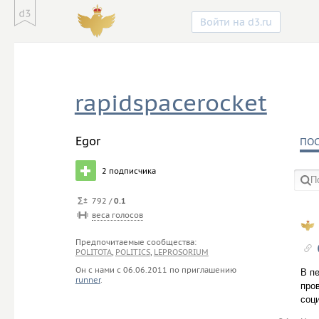
Войти на d3.ru
rapidspacerocket
Egor
ПО
2
подписчика
792 /
0.1
веса голосов
в со
Предпочитаемые сообщества:
POLITOTA
,
POLITICS
,
LEPROSORIUM
Он с нами с
06.06.2011
по приглашению
В п
runner
.
про
соц