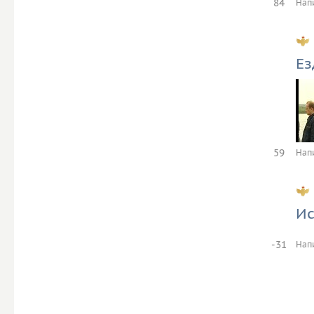
84
Нап
Ез
59
Нап
Ис
-31
Нап