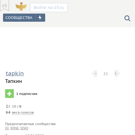
Войти на d3.ru
tapkin
−
−
+
+
21
Тапкин
1
подписчик
10 /
0
веса голосов
Предпочитаемые сообщества:
DJ
,
WINE
,
SISKI