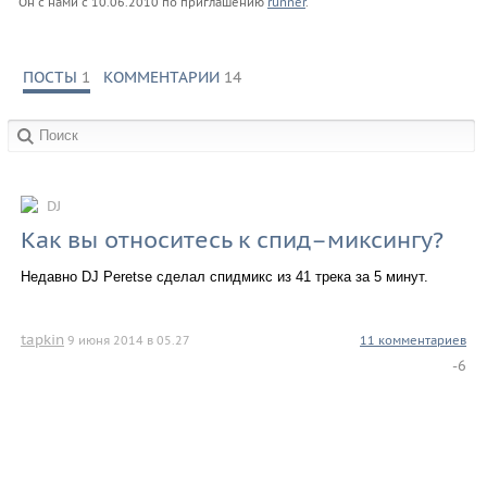
Он с нами с
10.06.2010
по приглашению
runner
.
ПОСТЫ
1
КОММЕНТАРИИ
14
в сообществах:
DJ
Как вы относитесь к спид–миксингу?
Недавно DJ Peretse сделал спидмикс из 41 трека за 5 минут.
tapkin
9 июня 2014 в 05.27
11 комментариев
-6