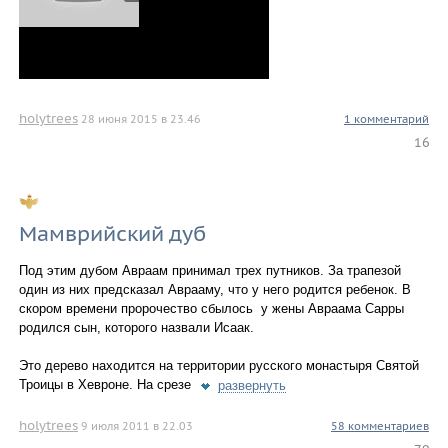
holytrees
28 июня 2015 в 23.46
1 комментарий
16
Мамврийский дуб
Под этим дубом Авраам принимал трех путников. За трапезой
один из них предсказал Аврааму, что у него родится ребенок. В
скором времени пророчество сбылось  у жены Авраама Сарры
родился сын, которого назвали Исаак.
Это дерево находится на территории русского монастыря Святой
Троицы в Хевроне. На срезе
развернуть
holytrees
9 июля 2011 в 22.03
58 комментариев