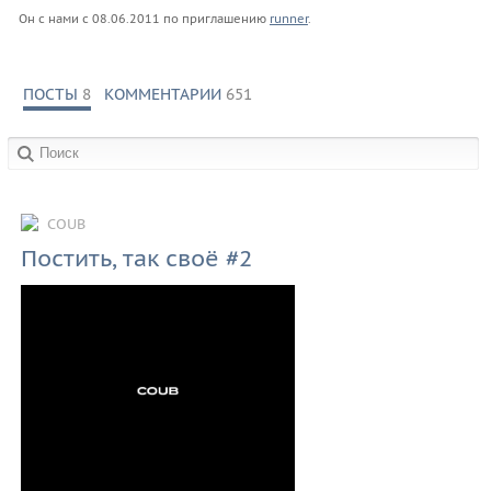
Он с нами с
08.06.2011
по приглашению
runner
.
ПОСТЫ
8
КОММЕНТАРИИ
651
в сообществах:
COUB
Постить, так своё #2