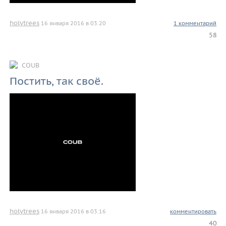
holytrees
16 января 2016 в 03.20
1 комментарий
58
COUB
Постить, так своё.
holytrees
16 января 2016 в 03.16
комментировать
40