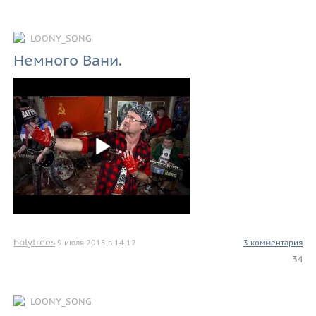
LOONY_SONG
Немного Вани.
holytrees
9 июля 2015 в 14.12
3 комментария
34
LOONY_SONG