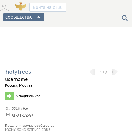
Войти на d3.ru
holytrees
−
−
+
+
119
username
Россия, Москва
5
подписчиков
3518 /
0.6
веса голосов
Предпочитаемые сообщества:
LOONY_SONG
,
SCIENCE
,
COUB