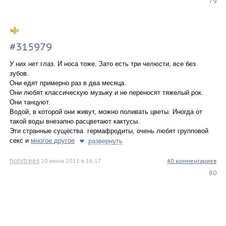
79
#315979
У них нет глаз. И носа тоже. Зато есть три челюсти, все без
зубов.
Они едят примерно раз в два месяца.
Они любят классическую музыку и не переносят тяжелый рок.
Они танцуют.
Водой, в которой они живут, можно поливать цветы. Иногда от
такой воды внезапно расцветают кактусы.
Эти странные существа  гермафродиты, очень любят групповой
секс и
многое другое
развернуть
holytrees
20 июня 2011 в 16.17
40 комментариев
80