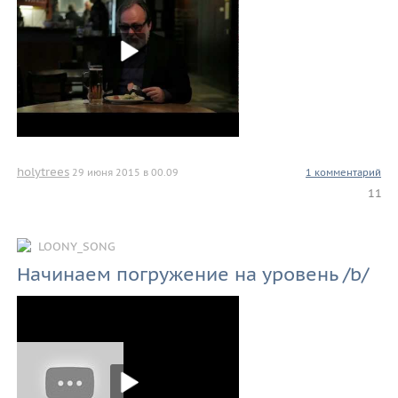
holytrees
29 июня 2015 в 00.09
1 комментарий
11
LOONY_SONG
Начинаем погружение на уровень /b/