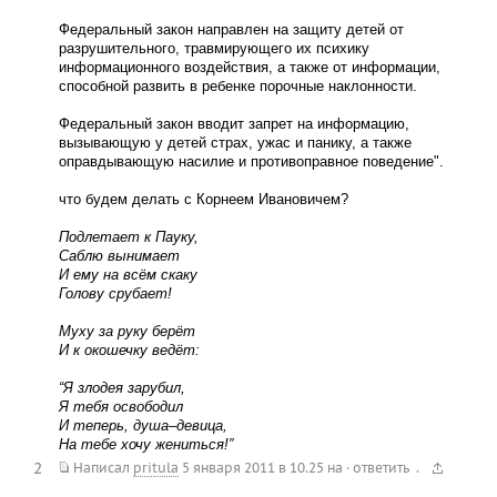
Федеральный закон направлен на защиту детей от
разрушительного, травмирующего их психику
информационного воздействия, а также от информации,
способной развить в ребенке порочные наклонности.
Федеральный закон вводит запрет на информацию,
вызывающую у детей страх, ужас и панику, а также
оправдывающую насилие и противоправное поведение".
что будем делать с Корнеем Ивановичем?
Подлетает к Пауку,
Саблю вынимает
И ему на всём скаку
Голову срубает!
Муху за руку берёт
И к окошечку ведёт:
“Я злодея зарубил,
Я тебя освободил
И теперь, душа–девица,
На тебе хочу жениться!”
2
.
Написал
pritula
5 января 2011 в 10.25
на
·
ответить