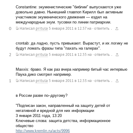
Constantine: экуменистические "библии" выпускаются уже
довольно давно. Нынешний главпоп Кирилл был активным
участником экуменического движения — ездил на
международные экум. тусовки по линии патриархии.
0
.
Написал
pritula
5 января 2011 в 12.57
на
·
ответить
crontab: да ладно, пусть привыкают. Вырастут, и их логику не
будут ломать фразы типа "пахать на галерах".
2
.
Написал
pritula
5 января 2011 в 12.55
на
·
ответить
Maxxis: браво. Я как раз вчера например битый час интервью
Паука дико смотрел например.
1
.
Написал
pritula
5 января 2011 в 12.53
на
·
ответить
в России разве по–другому?
"Подписан закон, направленный на защиту детей от
негативной и вредной для них информации
3 января 2011 года, 13:20
Ключевые слова: защита детства, информационное
общество
http://www.kremlin.ru/acts/9996