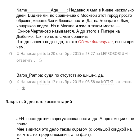
Name___________Age____: Недавно я был в Киеве несколько
дней. Видите ли, по сравнению с Москвой этот город просто
образец миролюбия и безопасности. Да, на Борщаге я был,
хануриков видел. Но в Москве я жил в таком месте —
Южное Чертаново называется. А до этого в Питере на
Дыбенко. Так что есть с чем сравнить.
Что до вашего подъезда, то это
Обама дотянулся
, вы ни при
чем.
0
Написал
pritula
20 октября 2015 в 23.27
на
LEPROSORIUM
·
.
ответить
Baron_Pampa: судя по отсутствию шишек, да.
0
Написал
pritula
12 октября 2015 в 08.38
на
KOTIKI
·
ответить
.
Закрытый для вас комментарий
JFH: последствия зарегулированности  да. А про эмоции я не
понял.
Мне видится это дело таким образом (с большой скидкой на
то, что это  предположения, а не факт).