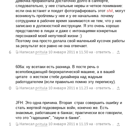
Девочка проработала достаточно долго в саппорте,
следовательно, у нее стальные нервы и четкое понимание:
если она встанет и поедет фотографировать этот
shit
, могут
возникнуть проблемы у нее и у ее начальника  почему
сотрудники в рабочее время занимаются не тем, что у них
записано в должностной инструкции. Я это очень хорошо
представляю в лицах и даже с интонациями конкретных
персонажей моей непутевой жизни :)
Поэтому она просто делала свой маленький кусочек работы 
за результат все равно не она отвечает.
6
.
Написал
pritula
10 января 2011 в 11.50
на
·
ответить
606a: ну всетаки есть разница. В посте речь о
всепобеждающей бюрократической машине, а в вашей
цитате  о жестком стебе дизайнера над жадным
работодателем (если правильно помню эту переписку).
0
.
Написал
pritula
10 января 2011 в 11.23
на
·
ответить
JFH: Это одна причина. Вторая  страх совершить ошибку и
стать жертвой подковерных войн, конечно же. Есть
знакомые, работавшие в банках; практически все говорили,
что это "гадюшник", "пауки в банке".
1
.
Написал
pritula
10 января 2011 в 11.19
на
·
ответить