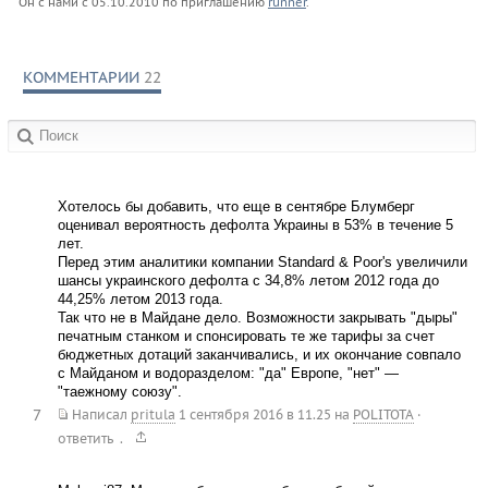
Он с нами с
05.10.2010
по приглашению
runner
.
КОММЕНТАРИИ
22
в сообществах:
Хотелось бы добавить, что еще в сентябре Блумберг
оценивал вероятность дефолта Украины в 53% в течение 5
лет.
Перед этим аналитики компании Standard & Poor's увеличили
шансы украинского дефолта с 34,8% летом 2012 года до
44,25% летом 2013 года.
Так что не в Майдане дело. Возможности закрывать "дыры"
печатным станком и спонсировать те же тарифы за счет
бюджетных дотаций заканчивались, и их окончание совпало
с Майданом и водоразделом: "да" Европе, "нет" —
"таежному союзу".
7
Написал
pritula
1 сентября 2016 в 11.25
на
POLITOTA
·
.
ответить