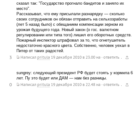
сказал так: "Государство прогнало бандитов и заняло их
место".
Рассказывал, что ему присылали разнарядку — сколько
своих сотрудников он обязан отправить на сельхозработы
(лет 5 назад было) с обещанием компенсации зерном из
урожая будущего года. Новый закон (о гос. валютном
регулировании или типа того) лишил его оборотных средств.
Пожарный инспектор штрафовал за то, что огнетушитель
недостаточно красного цвета. Собственно, человек уехал в
Питер от таких радостей.
3
.
Написал
pritula
19 декабря 2010 в 23.00
на
·
ответить
sungrey: следующий президент РФ будет стоять у кормила 6
лет. Пу это будет или ДАМ — нам без разницы.
0
.
Написал
pritula
19 декабря 2010 в 22.48
на
·
ответить