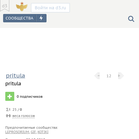
Войти на d3.ru
pritula
−
−
+
+
12
pritula
0
подписчиков
25 /
0
веса голосов
Предпочитаемые сообщества:
LEPROSORIUM
,
GIF
,
KOTIKI