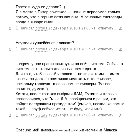
Tohes: и куда ее девали? :)
Я в марте в Питер приезжал — ноги не переломал только
потому, что в горных ботинках был. А основные снегопады
вроде в январе были.
0
.
Написал
pritula
23 декабря 2010 в 21.08
на
·
ответить
Неужели хунвейбинов сливают?
0
.
Написал
pritula
23 декабря 2010 в 20.53
на
·
ответить
sungrey: у нас правит замкнутая на себя система. Сейчас в
системе есть только два явных претендента.
Для того, чтобы новый человек — не из системы — имел
шансы, он должен постоянно мелькать в телевизоре,
поскольку голосуют в основном пенсионеры. Тут все
понятно, думаю :)
Кстати, после того как выбрали ДАМ, Путин в интервью
проговорился, что "мы с Д.А. пообщаемся и решим, кто
пойдет следующим президентом" (смысл, насколько помню,
такой — пруф сейчас искать не буду, извините).
2
.
Написал
pritula
19 декабря 2010 в 23.06
на
·
ответить
Obscure: мой знакомый — бывший бизнесмен из Минска