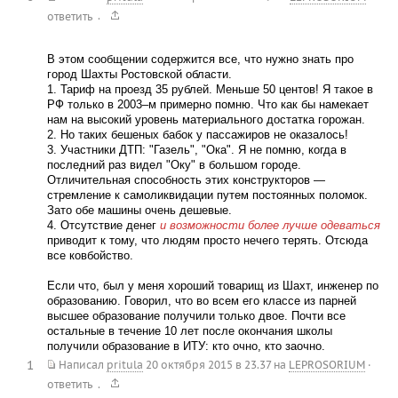
.
ответить
В этом сообщении содержится все, что нужно знать про
город Шахты Ростовской области.
1. Тариф на проезд 35 рублей. Меньше 50 центов! Я такое в
РФ только в 2003–м примерно помню. Что как бы намекает
нам на высокий уровень материального достатка горожан.
2. Но таких бешеных бабок у пассажиров не оказалось!
3. Участники ДТП: "Газель", "Ока". Я не помню, когда в
последний раз видел "Оку" в большом городе.
Отличительная способность этих конструкторов —
стремление к самоликвидации путем постоянных поломок.
Зато обе машины очень дешевые.
4. Отсутствие денег
и возможности более лучше одеваться
приводит к тому, что людям просто нечего терять. Отсюда
все ковбойство.
Если что, был у меня хороший товарищ из Шахт, инженер по
образованию. Говорил, что во всем его классе из парней
высшее образование получили только двое. Почти все
остальные в течение 10 лет после окончания школы
получили образование в ИТУ: кто очно, кто заочно.
1
Написал
pritula
20 октября 2015 в 23.37
на
LEPROSORIUM
·
.
ответить