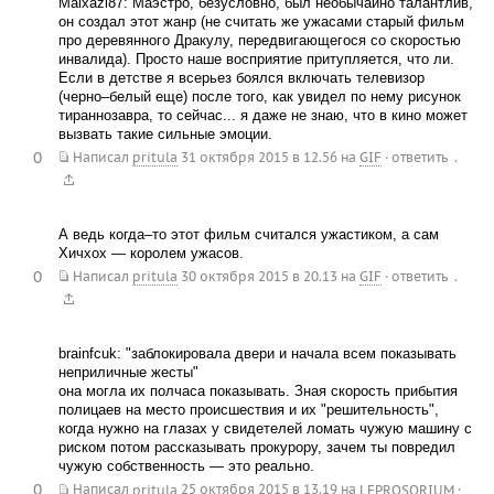
Malxazi87: Маэстро, безусловно, был необычайно талантлив,
он создал этот жанр (не считать же ужасами старый фильм
про деревянного Дракулу, передвигающегося со скоростью
инвалида). Просто наше восприятие притупляется, что ли.
Если в детстве я всерьез боялся включать телевизор
(черно–белый еще) после того, как увидел по нему рисунок
тираннозавра, то сейчас... я даже не знаю, что в кино может
вызвать такие сильные эмоции.
0
.
Написал
pritula
31 октября 2015 в 12.56
на
GIF
·
ответить
А ведь когда–то этот фильм считался ужастиком, а сам
Хичхох — королем ужасов.
0
.
Написал
pritula
30 октября 2015 в 20.13
на
GIF
·
ответить
brainfcuk: "заблокировала двери и начала всем показывать
неприличные жесты"
она могла их полчаса показывать. Зная скорость прибытия
полицаев на место происшествия и их "решительность",
когда нужно на глазах у свидетелей ломать чужую машину с
риском потом рассказывать прокурору, зачем ты повредил
чужую собственность — это реально.
0
Написал
pritula
25 октября 2015 в 13.19
на
LEPROSORIUM
·