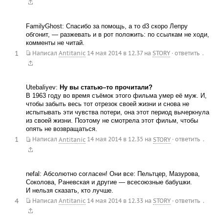
FamilyGhost: Спасибо за помощь, а то d3 скоро Лепру
обгонит, — разжевать и в рот положить: по ссылкам не ходи,
комменты не читай.
1
.
Написал
Antitanic
14 мая 2014 в 12.37
на
STORY
·
ответить
Utebaliyev:
Ну вы статью–то прочитали?
В 1963 году во время съёмок этого фильма умер её муж. И,
чтобы забыть весь тот отрезок своей жизни и снова не
испытывать эти чувства потери, она этот период вычеркнула
из своей жизни. Поэтому не смотрела этот фильм, чтобы
опять не возвращаться.
1
.
Написал
Antitanic
14 мая 2014 в 12.35
на
STORY
·
ответить
nefal: Абсолютно согласен! Они все: Пельтцер, Мазурова,
Соколова, Раневская и другие — всесоюзные бабушки.
И нельзя сказать, кто лучше.
4
.
Написал
Antitanic
14 мая 2014 в 12.33
на
STORY
·
ответить