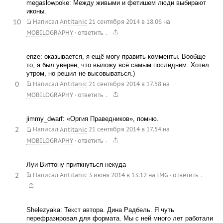
megaslowpoke: Между живыми и фетишем люди выбирают
иконы.
10
Написал
Antitanic
21 сентября 2014 в 18.06
на
.
MOBILOGRAPHY
·
ответить
enze: оказывается, я ещё могу править комменты. Вообще–
то, я был уверен, что выложу всё самым последним. Хотел
утром, но решил не высовываться.)
0
Написал
Antitanic
21 сентября 2014 в 17.58
на
.
MOBILOGRAPHY
·
ответить
jimmy_dwarf: «Оргия Праведников», помню.
2
Написал
Antitanic
21 сентября 2014 в 17.54
на
.
MOBILOGRAPHY
·
ответить
Луи Виттону приткнуться некуда
2
.
Написал
Antitanic
3 июня 2014 в 13.12
на
IMG
·
ответить
Shelezyaka: Текст автора. Дина Радбель. Я чуть
перефразировал для формата. Мы с ней много лет работали