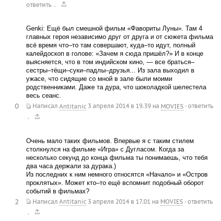
.
ответить
Genki: Ещё был смешной фильм «Фавориты Луны». Там 4
главных героя независимо друг от друга и от сюжета фильма
всё время что–то там совершают, куда–то идут, полный
калейдоскоп в голове: «Зачем я сюда пришёл?» И в конце
выясняется, что в том индийском кино, — все браться–
сестры–тёщи–суки–падлы–друзья... Из зала выходил в
ужасе, что сидящие со мной в зале были моими
родственниками. Даже та дура, что шоколадкой шелестела
весь сеанс.
0
Написал
Antitanic
3 апреля 2014 в 19.39
на
MOVIES
·
ответить
.
Очень мало таких фильмов. Впервые я с таким стилем
столкнулся на фильме «Игра» с Дугласом. Когда за
несколько секунд до конца фильма ты понимаешь, что тебя
два часа держали за дурака.)
Из последних к ним немного относятся «Начало» и «Остров
проклятых». Может кто–то ещё вспомнит подобный оборот
событий в фильмах?
2
Написал
Antitanic
3 апреля 2014 в 17.01
на
MOVIES
·
ответить
.