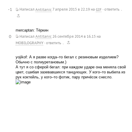
-1
.
Написал
Antitanic
7 апреля 2015 в 22.19
на
GIF
·
ответить
mercaptan: Тёркин
0
Написал
Antitanic
26 сентября 2014 в 16.15
на
.
MOBILOGRAPHY
·
ответить
yojikof: А я разве когда–то бегал с резиновым изделием?
Обычно с полиуретановым.)
А тут я со сферой бегал: при каждом ударе она меняла свой
цвет, сшибая зазевавшихся танцующих. У кого–то выбила из
рук коктейль, у кого–то фотик, пару причёсок снесло.