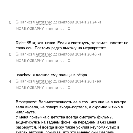
0
Написал
Antitanic
22 сентября 2014 в 21.24
на
.
MOBILOGRAPHY
·
ответить
Right: 95 кг, как–никак. Если я споткнусь, то земля налетит на
свою ось. Поэтому редко выхожу на мероприятия.
0
Написал
Antitanic
22 сентября 2014 в 20.46
на
.
MOBILOGRAPHY
·
ответить
usachev: я вложил ему пальцы в рёбра
4
Написал
Antitanic
21 сентября 2014 в 20.17
на
.
MOBILOGRAPHY
·
ответить
Bronepoezd: Величественность её в том, что она не в центре
зала висела, не поверх входа–портала, а скромно и тихо в
чилл–ауте.
У меня привычка с детства всегда смотреть фильмы,
акцентируясь на заднем фоне: на переднем и без меня
разберутся. И всегда вижу такие усилия неупомянутых в
титрах авторов, понимая, что это именно они сделали