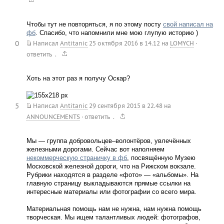
Чтобы тут не повторяться, я по этому посту
свой написал на
фб
. Спасибо, что напомнили мне мою глупую историю )
0
Написал
Antitanic
25 октября 2016 в 14.12
на
LOMYCH
·
.
ответить
Хоть на этот раз я получу Оскар?
5
Написал
Antitanic
29 сентября 2015 в 22.48
на
.
ANNOUNCEMENTS
·
ответить
Мы — группа добровольцев–волонтёров, увлечённых
железными дорогами. Сейчас вот наполняем
некоммерческую страничку в фб
, посвящённую Музею
Московской железной дороги, что на Рижском вокзале.
Рубрики находятся в разделе «фото» — «альбомы». На
главную страницу выкладываются прямые ссылки на
интересные материалы или фотографии со всего мира.
Материальная помощь нам не нужна, нам нужна помощь
творческая. Мы ищем талантливых людей: фотографов,