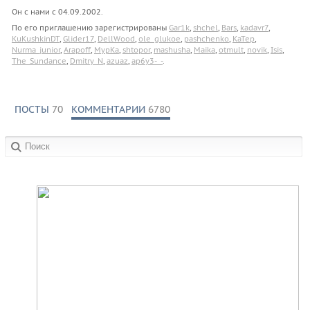
Он с нами с
04.09.2002
.
По его приглашению зарегистрированы
Gar1k
,
shchel
,
Bars
,
kadavr7
,
KuKushkinDT
,
Glider17
,
DellWood
,
ole_glukoe
,
pashchenko
,
KaTep
,
Nurma_junior
,
Arapoff
,
MypKa
,
shtopor
,
mashusha
,
Maika
,
otmult
,
novik
,
Isis
,
The_Sundance
,
Dmitry_N
,
azuaz
,
ap6y3-_-
.
ПОСТЫ
70
КОММЕНТАРИИ
6780
в сообществах: