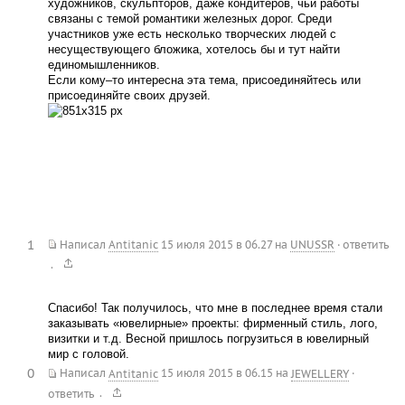
художников, скульпторов, даже кондитеров, чьи работы
связаны с темой романтики железных дорог. Среди
участников уже есть несколько творческих людей с
несуществующего бложика, хотелось бы и тут найти
единомышленников.
Если кому–то интересна эта тема, присоединяйтесь или
присоединяйте своих друзей.
1
Написал
Antitanic
15 июля 2015 в 06.27
на
UNUSSR
·
ответить
.
Спасибо! Так получилось, что мне в последнее время стали
заказывать «ювелирные» проекты: фирменный стиль, лого,
визитки и т.д. Весной пришлось погрузиться в ювелирный
мир с головой.
0
Написал
Antitanic
15 июля 2015 в 06.15
на
JEWELLERY
·
.
ответить