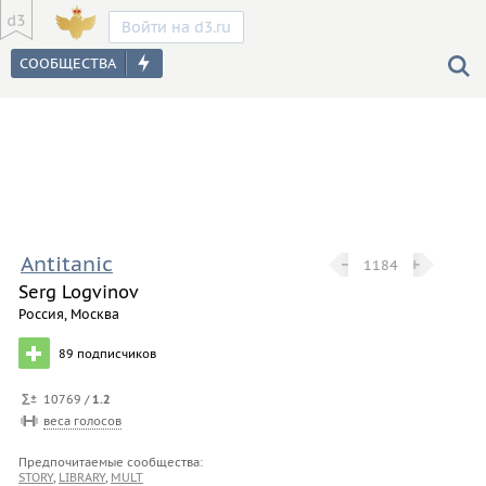
Войти на d3.ru
Antitanic
−
−
+
+
1184
Serg Logvinov
Россия, Москва
89
подписчиков
10769 /
1.2
веса голосов
Предпочитаемые сообщества:
STORY
,
LIBRARY
,
MULT