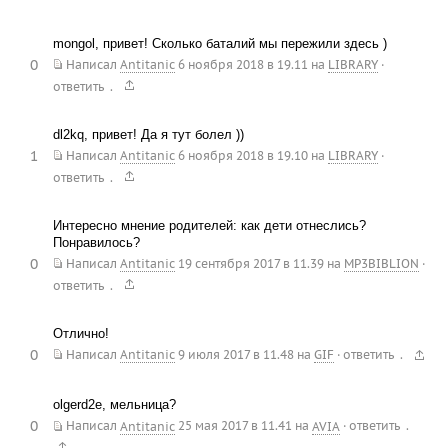
mongol, привет! Сколько баталий мы пережили здесь )
0
Написал
Antitanic
6 ноября 2018 в 19.11
на
LIBRARY
·
.
ответить
dl2kq, привет! Да я тут болел ))
1
Написал
Antitanic
6 ноября 2018 в 19.10
на
LIBRARY
·
.
ответить
Интересно мнение родителей: как дети отнеслись?
Понравилось?
0
Написал
Antitanic
19 сентября 2017 в 11.39
на
MP3BIBLION
·
.
ответить
Отлично!
0
.
Написал
Antitanic
9 июля 2017 в 11.48
на
GIF
·
ответить
olgerd2e, мельница?
0
.
Написал
Antitanic
25 мая 2017 в 11.41
на
AVIA
·
ответить