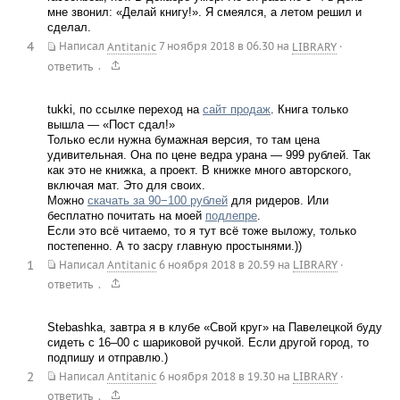
мне звонил: «Делай книгу!». Я смеялся, а летом решил и
сделал.
4
Написал
Antitanic
7 ноября 2018 в 06.30
на
LIBRARY
·
.
ответить
tukki, по ссылке переход на
сайт продаж
. Книга только
вышла — «Пост сдал!»
Только если нужна бумажная версия, то там цена
удивительная. Она по цене ведра урана — 999 рублей. Так
как это не книжка, а проект. В книжке много авторского,
включая мат. Это для своих.
Можно
скачать за 90−100 рублей
для ридеров. Или
бесплатно почитать на моей
подлепре
.
Если это всё читаемо, то я тут всё тоже выложу, только
постепенно. А то засру главную простынями.))
1
Написал
Antitanic
6 ноября 2018 в 20.59
на
LIBRARY
·
.
ответить
Stebashka, завтра я в клубе «Свой круг» на Павелецкой буду
сидеть с 16–00 с шариковой ручкой. Если другой город, то
подпишу и отправлю.)
2
Написал
Antitanic
6 ноября 2018 в 19.30
на
LIBRARY
·
.
ответить