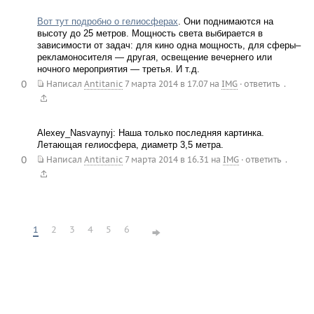
Вот тут подробно о гелиосферах
. Они поднимаются на
высоту до 25 метров. Мощность света выбирается в
зависимости от задач: для кино одна мощность, для сферы–
рекламоносителя — другая, освещение вечернего или
ночного мероприятия — третья. И т.д.
0
.
Написал
Antitanic
7 марта 2014 в 17.07
на
IMG
·
ответить
Alexey_Nasvaynyj: Наша только последняя картинка.
Летающая гелиосфера, диаметр 3,5 метра.
0
.
Написал
Antitanic
7 марта 2014 в 16.31
на
IMG
·
ответить
1
2
3
4
5
6