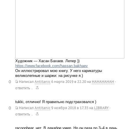
Художник — Хасан Бахаев. Лепер ))
https://www.facebook.com/hassan.bakhaev
Он иллюстрировал мою книгу. У него карикатуры
великолепные и шаржи: на рисунке я.)
0
Написал
Antitanic
6 марта 2019 в 22.20
на
HAHAHAHAH
·
.
ответить
tukki, отлично! Я правильно подстраховался )
0
Написал
Antitanic
9 ноября 2018 в 17.35
на
LIBRARY
·
.
ответить
racoonbear, нет. В декабре умер. Но он раза по 3–4 в день