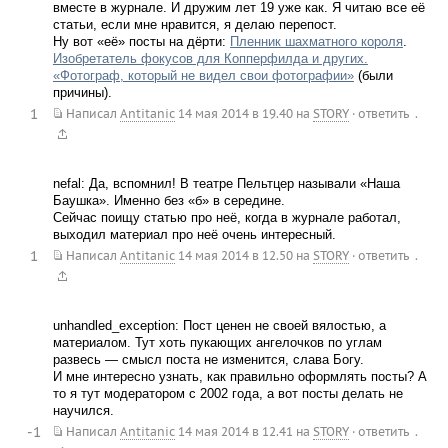
вместе в журнале. И дружим лет 19 уже как. Я читаю все её
статьи, если мне нравится, я делаю перепост.
Ну вот «её» посты на дёрти:
Пленник шахматного короля
.
Изобретатель фокусов для Копперфилда и других.
«Фотограф, который не видел свои фотографии»
(были
причины).
1
.
Написал
Antitanic
14 мая 2014 в 19.40
на
STORY
·
ответить
nefal: Да, вспомнил! В театре Пельтцер называли «Наша
Баушка». Именно без «б» в середине.
Сейчас поищу статью про неё, когда в журнале работал,
выходил материал про неё очень интересный.
1
.
Написал
Antitanic
14 мая 2014 в 12.50
на
STORY
·
ответить
unhandled_exception: Пост ценен не своей вялостью, а
материалом. Тут хоть пукающих ангелочков по углам
развесь — смысл поста не изменится, слава Богу.
И мне интересно узнать, как правильно оформлять посты? А
то я тут модератором с 2002 года, а вот посты делать не
научился.
-1
.
Написал
Antitanic
14 мая 2014 в 12.41
на
STORY
·
ответить