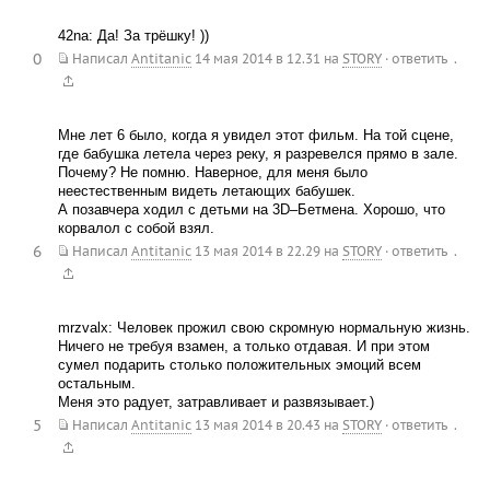
42na: Да! За трёшку! ))
0
.
Написал
Antitanic
14 мая 2014 в 12.31
на
STORY
·
ответить
Мне лет 6 было, когда я увидел этот фильм. На той сцене,
где бабушка летела через реку, я разревелся прямо в зале.
Почему? Не помню. Наверное, для меня было
неестественным видеть летающих бабушек.
А позавчера ходил с детьми на 3D–Бетмена. Хорошо, что
корвалол с собой взял.
6
.
Написал
Antitanic
13 мая 2014 в 22.29
на
STORY
·
ответить
mrzvalx: Человек прожил свою скромную нормальную жизнь.
Ничего не требуя взамен, а только отдавая. И при этом
сумел подарить столько положительных эмоций всем
остальным.
Меня это радует, затравливает и развязывает.)
5
.
Написал
Antitanic
13 мая 2014 в 20.43
на
STORY
·
ответить