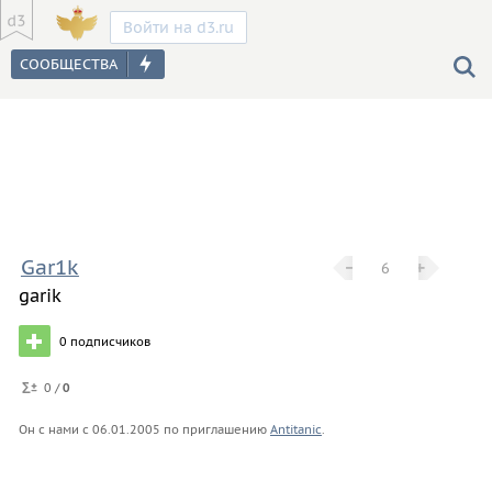
Войти на d3.ru
Gar1k
−
−
+
+
6
garik
0
подписчиков
0 /
0
Он с нами с
06.01.2005
по приглашению
Antitanic
.