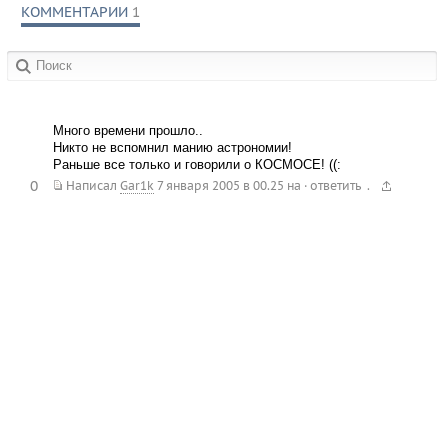
КОММЕНТАРИИ
1
в сообществах:
Много времени прошло..
Никто не вспомнил манию астрономии!
Раньше все только и говорили о КОСМОСЕ! ((:
0
.
Написал
Gar1k
7 января 2005 в 00.25
на
·
ответить