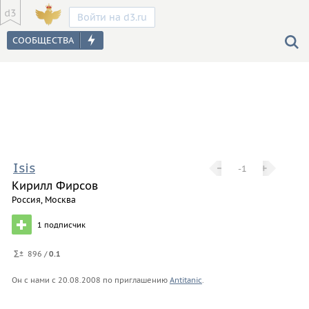
Войти на d3.ru
Isis
−
−
+
+
-1
Кирилл Фирсов
Россия, Москва
1
подписчик
896 /
0.1
Он с нами с
20.08.2008
по приглашению
Antitanic
.