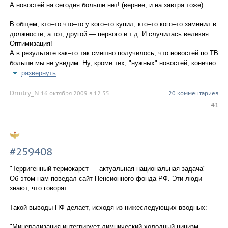
А новостей на сегодня больше нет! (вернее, и на завтра тоже)
В общем, кто–то что–то у кого–то купил, кто–то кого–то заменил в
должности, а тот, другой — первого и т.д. И случилась великая
Оптимизация!
А в результате как–то так смешно получилось, что новостей по ТВ
больше мы не увидим. Ну, кроме тех, "нужных" новостей, конечно.
развернуть
Dmitry_N
16 октября 2009 в 12.35
20 комментариев
41
#259408
"Терригенный термокарст — актуальная национальная задача"
Об этом нам поведал сайт Пенсионного фонда РФ. Эти люди
знают, что говорят.
Такой выводы ПФ делает, исходя из нижеследующих вводных:
"Минерализация интегрирует лимнический холодный цинизм,