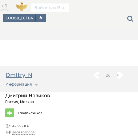
Войти на d3.ru
Dmitry_N
−
−
+
+
26
Информация
Это большой рассказ обо мне.
Дмитрий Новиков
Россия, Москва
0
подписчиков
4265 /
0.6
веса голосов