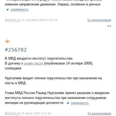
изменяя направление движения. Лирика, особенно в речных
развернуть
Dmitry_N
21 сентября 2009 в 08.50
31 комментарий
44
#256782
В МВД вводится институт поручительства.
В догонку к
этому посту
(опубликован 14 октября 2008),
сообщаем:
Нургалиев вводит личное поручительство при назначении на
посты в МВД
Глава МВД России Рашид Нургалиев принял решение о введении
института личного поручительства при назначении сотрудников
милиции на руководящие должности.
развернуть
Dmitry_N
28 июля 2009 в 12.06
53 комментария