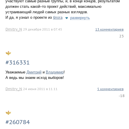
участвуют самые разные группы, и, в конце концов, результатом
должен стать какой–то проект действий, максимально
устраивающий людей самых разных взглядов.
И да, я узнал о проекте из
блога
развернуть
Dmitry_N
29 декабря 2011 в 07.45
13 комментариев
23
#316331
Уважаемые
Дмитрий
и
Владимир
!
А ведь мы знаем исход выборов!
Dmitry_N
24 июня 2011 в 11.11
5 комментариев
-18
#260784