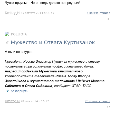
Чувак приуныл. Но он ведь далеко не преуныл!
Dmitry_N
23 августа 2014 в 11.33
6 комментариев
4
POLITOTA
Мужество и Отвага Куртизанок
А вы и не в курсе.
Президент России Владимир Путин за мужество и отвагу,
проявленные при исполнении профессионального долга,
наградил орденами Мужества внештатного
корреспондента телеканала Russia Today Федора
Завалейкова и журналистов телеканала LifeNews Марата
Сайченко и Олега Сидякина
, сообщает ИТАР–ТАСС
развернуть
Dmitry_N
28 мая 2014 в 16.12
20 комментариев
73