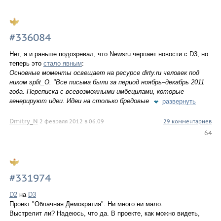
#336084
Нет, я и раньше подозревал, что Newsru черпает новости с D3, но
теперь это
стало явным
:
Основные моменты освещает на ресурсе dirty.ru человек под
ником split_O. "Все письма были за период ноябрь–декабрь 2011
года. Переписка с всевозможными имбецилами, которые
генерируют идеи. Идеи на столько бредовые
развернуть
Dmitry_N
2 февраля 2012 в 06.09
29 комментариев
64
#331974
D2
на
D3
Проект "Облачная Демократия". Ни много ни мало.
Выстрелит ли? Надеюсь, что да. В проекте, как можно видеть,