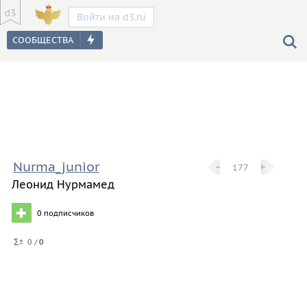
Войти на d3.ru
Nurma_junior
−
−
+
+
177
Леонид Нурмамед
0
подписчиков
0 /
0