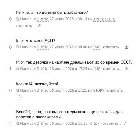
hellkite, а что должно быть забавного?
0
Написал
Ditfrid
27 июля 2026 в 08.14
на
ARCHITECTS
·
.
ответить
ktibr, что такое АСП?
0
.
Написал
Ditfrid
27 июля 2026 в 08.00
на
IMG
·
ответить
ktibr, так девочки на картине донашивают их со времен СССР.
1
.
Написал
Ditfrid
26 июля 2026 в 17.25
на
IMG
·
ответить
koekto14, пожалуйста!
0
.
Написал
Ditfrid
26 июля 2026 в 17.21
на
STORY
·
ответить
BearOff, ясно, но квадрокоптеры пока еще не готовы для
полетов с пассажирами.
2
.
Написал
Ditfrid
26 июля 2026 в 11.15
на
GIF
·
ответить