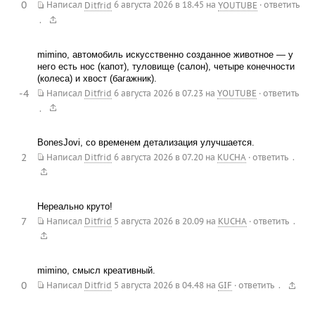
0
Написал
Ditfrid
6 августа 2026 в 18.45
на
YOUTUBE
·
ответить
.
mimino, автомобиль искусственно созданное животное — у
него есть нос (капот), туловище (салон), четыре конечности
(колеса) и хвост (багажник).
-4
Написал
Ditfrid
6 августа 2026 в 07.23
на
YOUTUBE
·
ответить
.
BonesJovi, со временем детализация улучшается.
2
.
Написал
Ditfrid
6 августа 2026 в 07.20
на
KUCHA
·
ответить
Нереально круто!
7
.
Написал
Ditfrid
5 августа 2026 в 20.09
на
KUCHA
·
ответить
mimino, смысл креативный.
0
.
Написал
Ditfrid
5 августа 2026 в 04.48
на
GIF
·
ответить