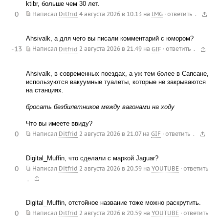
ktibr, больше чем 30 лет.
0
.
Написал
Ditfrid
4 августа 2026 в 10.13
на
IMG
·
ответить
Ahsivalk, а для чего вы писали комментарий с юмором?
-13
.
Написал
Ditfrid
2 августа 2026 в 21.49
на
GIF
·
ответить
Ahsivalk, в современных поездах, а уж тем более в Сапсане,
используются вакуумные туалеты, которые не закрываются
на станциях.
бросать безбилетников между вагонами на ходу
Что вы имеете ввиду?
0
.
Написал
Ditfrid
2 августа 2026 в 21.07
на
GIF
·
ответить
Digital_Muffin, что сделали с маркой Jaguar?
0
Написал
Ditfrid
2 августа 2026 в 20.59
на
YOUTUBE
·
ответить
.
Digital_Muffin, отстойное название тоже можно раскрутить.
0
Написал
Ditfrid
2 августа 2026 в 20.59
на
YOUTUBE
·
ответить