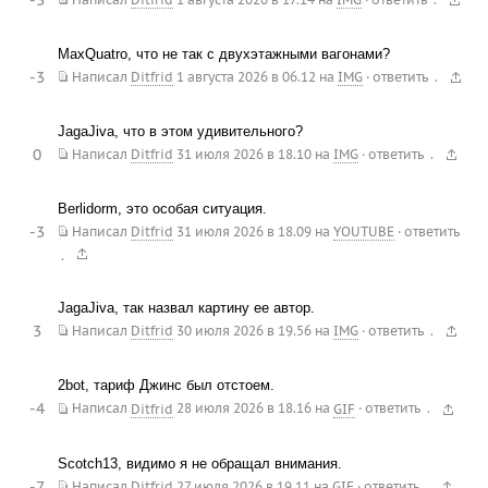
MaxQuatro, что не так с двухэтажными вагонами?
-3
.
Написал
Ditfrid
1 августа 2026 в 06.12
на
IMG
·
ответить
JagaJiva, что в этом удивительного?
0
.
Написал
Ditfrid
31 июля 2026 в 18.10
на
IMG
·
ответить
Berlidorm, это особая ситуация.
-3
Написал
Ditfrid
31 июля 2026 в 18.09
на
YOUTUBE
·
ответить
.
JagaJiva, так назвал картину ее автор.
3
.
Написал
Ditfrid
30 июля 2026 в 19.56
на
IMG
·
ответить
2bot, тариф Джинс был отстоем.
-4
.
Написал
Ditfrid
28 июля 2026 в 18.16
на
GIF
·
ответить
Scotch13, видимо я не обращал внимания.
-7
.
Написал
Ditfrid
27 июля 2026 в 19.11
на
GIF
·
ответить