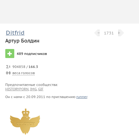
Ditfrid
−
−
+
+
1731
Артур Болдин
489
подписчиков
904858 /
166.3
веса голосов
Предпочитаемые сообщества:
HISTORYPORN
,
IMG
,
GIF
Он с нами с
20.09.2011
по приглашению
runner
.