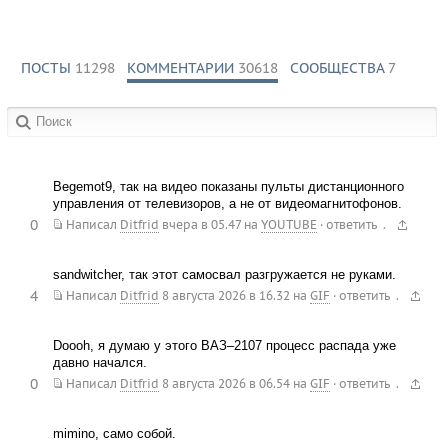
ПОСТЫ
11298
КОММЕНТАРИИ
30618
СООБЩЕСТВА
7
в сообществах:
Begemot9, так на видео показаны пульты дистанционного
управления от телевизоров, а не от видеомагнитофонов.
0
.
Написал
Ditfrid
вчера в 05.47
на
YOUTUBE
·
ответить
sandwitcher, так этот самосвал разгружается не руками.
4
.
Написал
Ditfrid
8 августа 2026 в 16.32
на
GIF
·
ответить
Doooh, я думаю у этого ВАЗ–2107 процесс распада уже
давно начался.
0
.
Написал
Ditfrid
8 августа 2026 в 06.54
на
GIF
·
ответить
mimino, само собой.