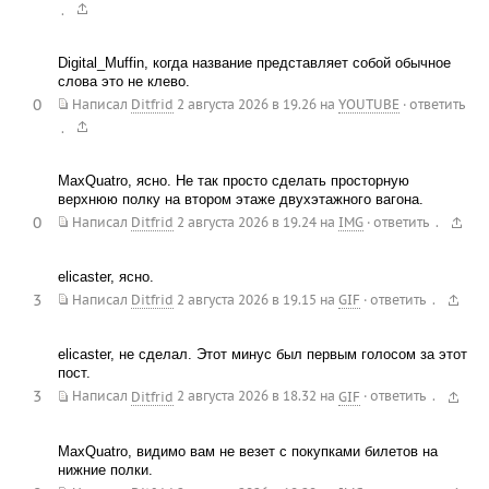
.
Digital_Muffin, когда название представляет собой обычное
слова это не клево.
0
Написал
Ditfrid
2 августа 2026 в 19.26
на
YOUTUBE
·
ответить
.
MaxQuatro, ясно. Не так просто сделать просторную
верхнюю полку на втором этаже двухэтажного вагона.
0
.
Написал
Ditfrid
2 августа 2026 в 19.24
на
IMG
·
ответить
elicaster, ясно.
3
.
Написал
Ditfrid
2 августа 2026 в 19.15
на
GIF
·
ответить
elicaster, не сделал. Этот минус был первым голосом за этот
пост.
3
.
Написал
Ditfrid
2 августа 2026 в 18.32
на
GIF
·
ответить
MaxQuatro, видимо вам не везет с покупками билетов на
нижние полки.