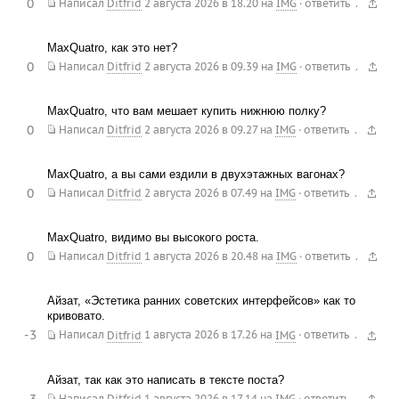
0
.
Написал
Ditfrid
2 августа 2026 в 18.20
на
IMG
·
ответить
MaxQuatro, как это нет?
0
.
Написал
Ditfrid
2 августа 2026 в 09.39
на
IMG
·
ответить
MaxQuatro, что вам мешает купить нижнюю полку?
0
.
Написал
Ditfrid
2 августа 2026 в 09.27
на
IMG
·
ответить
MaxQuatro, а вы сами ездили в двухэтажных вагонах?
0
.
Написал
Ditfrid
2 августа 2026 в 07.49
на
IMG
·
ответить
MaxQuatro, видимо вы высокого роста.
0
.
Написал
Ditfrid
1 августа 2026 в 20.48
на
IMG
·
ответить
Айзат, «Эстетика ранних советских интерфейсов» как то
кривовато.
-3
.
Написал
Ditfrid
1 августа 2026 в 17.26
на
IMG
·
ответить
Айзат, так как это написать в тексте поста?
-3
.
Написал
Ditfrid
1 августа 2026 в 17.14
на
IMG
·
ответить