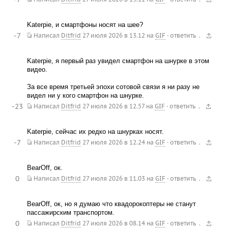
Katerpie, и смартфоны носят на шее?
-7
.
Написал
Ditfrid
27 июля 2026 в 13.12
на
GIF
·
ответить
Katerpie, я первый раз увидел смартфон на шнурке в этом
видео.
За все время третьей эпохи сотовой связи я ни разу не
видел ни у кого смартфон на шнурке.
-23
.
Написал
Ditfrid
27 июля 2026 в 12.57
на
GIF
·
ответить
Katerpie, сейчас их редко на шнурках носят.
-7
.
Написал
Ditfrid
27 июля 2026 в 12.24
на
GIF
·
ответить
BearOff, ок.
0
.
Написал
Ditfrid
27 июля 2026 в 11.03
на
GIF
·
ответить
BearOff, ок, но я думаю что квадорокоптеры не станут
пассажирским транспортом.
0
.
Написал
Ditfrid
27 июля 2026 в 08.14
на
GIF
·
ответить