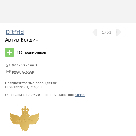
Ditfrid
−
−
+
+
1731
Артур Болдин
489
подписчиков
903900 /
166.3
веса голосов
Предпочитаемые сообщества:
HISTORYPORN
,
IMG
,
GIF
Он с нами с
20.09.2011
по приглашению
runner
.