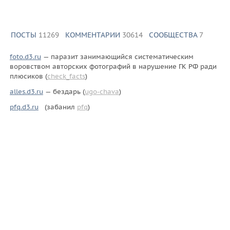
ПОСТЫ
11269
КОММЕНТАРИИ
30614
СООБЩЕСТВА
7
foto.d3.ru
— паразит занимающийся систематическим
воровством авторских фотографий в нарушение ГК РФ ради
плюсиков (
check_facts
)
alles.d3.ru
— бездарь (
ugo-chava
)
pfq.d3.ru
(забанил
pfq
)