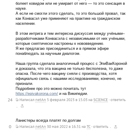
болеет ковидом или не умирает от него — то это сенсация в
науке.
А если не смогли этого сделать, то это большой провал, так
как Конвасэл уже применяют на практике на гражданском
населении.
В этом интрига и тем интересна дискуссия между учёными–
разработчиками Конвасэла с независимыми от них учёными,
которые скептически настроены к нововведению.
Я же предлагаю присоединиться и в прямом эфире
понаблюдать за научным диалогом.
Наша группа сделала аналогичный процесс с ЭпиВакКороной
и доказала, что эта вакцина не только бесполезна, то даже
опасна. После чего вакцину сняли с производства, хотя
официально связь с нашими исследованиями, конечно, не
признали.
Подробнее про это можно почитать тут
https://epivakorona.com/
и на Википедии.
24
Написал
netAn
5 февраля 2023 в 15.03
на
SCIENCE
·
ответить
.
Ланистеры всегда платят по долгам
0
.
Написал
netAn
30 мая 2022 в 16.51
на
TC
·
ответить