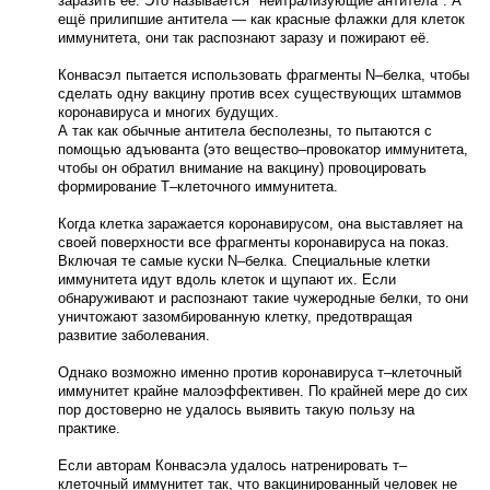
заразить её. Это называется "нейтрализующие антитела". А
ещё прилипшие антитела — как красные флажки для клеток
иммунитета, они так распознают заразу и пожирают её.
Конвасэл пытается использовать фрагменты N–белка, чтобы
сделать одну вакцину против всех существующих штаммов
коронавируса и многих будущих.
А так как обычные антитела бесполезны, то пытаются с
помощью адъюванта (это вещество–провокатор иммунитета,
чтобы он обратил внимание на вакцину) провоцировать
формирование Т–клеточного иммунитета.
Когда клетка заражается коронавирусом, она выставляет на
своей поверхности все фрагменты коронавируса на показ.
Включая те самые куски N–белка. Специальные клетки
иммунитета идут вдоль клеток и щупают их. Если
обнаруживают и распознают такие чужеродные белки, то они
уничтожают зазомбированную клетку, предотвращая
развитие заболевания.
Однако возможно именно против коронавируса т–клеточный
иммунитет крайне малоэффективен. По крайней мере до сих
пор достоверно не удалось выявить такую пользу на
практике.
Если авторам Конвасэла удалось натренировать т–
клеточный иммунитет так, что вакцинированный человек не