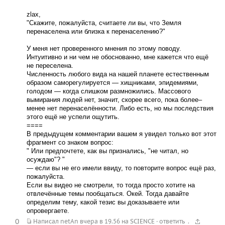
zlax,
"Скажите, пожалуйста, считаете ли вы, что Земля
перенаселена или близка к перенаселению?"
У меня нет проверенного мнения по этому поводу.
Интуитивно и ни чем не обоснованно, мне кажется что ещё
не переселена.
Численность любого вида на нашей планете естественным
образом саморегулируется — хищниками, эпидемиями,
голодом — когда слишком размножились. Массового
вымирания людей нет, значит, скорее всего, пока более–
менее нет перенаселённости. Либо есть, но мы последствия
этого ещё не успели ощутить.
====
В предыдущем комментарии вашем я увидел только вот этот
фрагмент со знаком вопрос:
" Или предпочтете, как вы признались, "не читал, но
осуждаю"? "
— если вы не его имели ввиду, то повторите вопрос ещё раз,
пожалуйста.
Если вы видео не смотрели, то тогда просто хотите на
отвлечённые темы пообщаться. Окей. Тогда давайте
определим тему, какой тезис вы доказываете или
опровергаете.
0
.
Написал
netAn
вчера в 19.56
на
SCIENCE
·
ответить