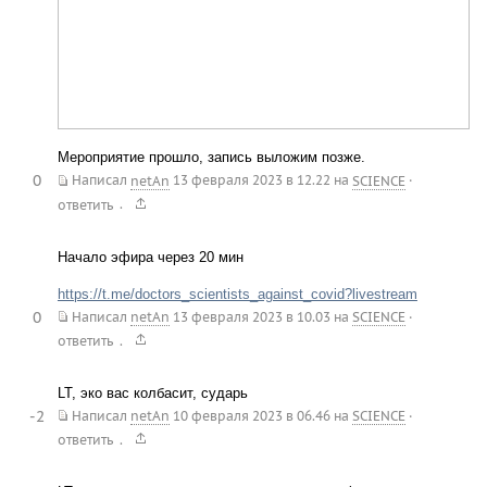
Мероприятие прошло, запись выложим позже.
0
Написал
netAn
13 февраля 2023 в 12.22
на
SCIENCE
·
.
ответить
Начало эфира через 20 мин
https://t.me/doctors_scientists_against_covid?livestream
0
Написал
netAn
13 февраля 2023 в 10.03
на
SCIENCE
·
.
ответить
LT, эко вас колбасит, сударь
-2
Написал
netAn
10 февраля 2023 в 06.46
на
SCIENCE
·
.
ответить