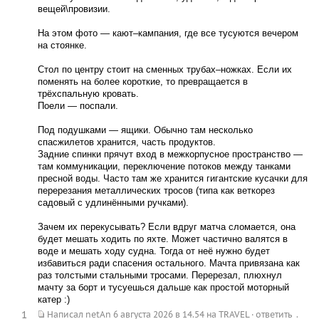
вещей\провизии.
На этом фото — кают–кампания, где все тусуются вечером
на стоянке.
Стол по центру стоит на сменных трубах–ножках. Если их
поменять на более короткие, то превращается в
трёхспальную кровать.
Поели — поспали.
Под подушками — ящики. Обычно там несколько
спасжилетов хранится, часть продуктов.
Задние спинки прячут вход в межкорпусное пространство —
там коммуникации, переключение потоков между танками
пресной воды. Часто там же хранится гигантские кусачки для
перерезания металлических тросов (типа как веткорез
садовый с удлинёнными ручками).
Зачем их перекусывать? Если вдруг матча сломается, она
будет мешать ходить по яхте. Может частично валятся в
воде и мешать ходу судна. Тогда от неё нужно будет
избавиться ради спасения остального. Мачта привязана как
раз толстыми стальными тросами. Перерезал, плюхнул
мачту за борт и тусуешься дальше как простой моторный
катер :)
1
.
Написал
netAn
6 августа 2026 в 14.54
на
TRAVEL
·
ответить