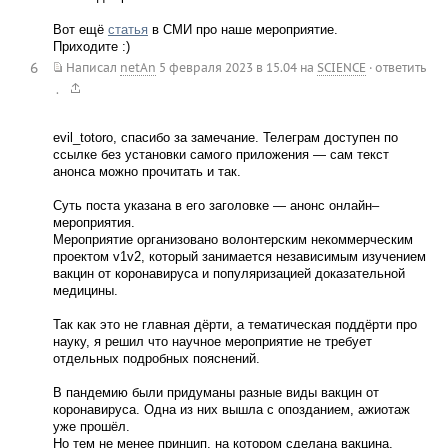
Вот ещё
статья
в СМИ про наше мероприятие.
Приходите :)
6
Написал
netAn
5 февраля 2023 в 15.04
на
SCIENCE
·
ответить
.
evil_totoro, спасибо за замечание. Телеграм доступен по
ссылке без установки самого приложения — сам текст
анонса можно прочитать и так.
Суть поста указана в его заголовке — анонс онлайн–
мероприятия.
Мероприятие организовано волонтерским некоммерческим
проектом v1v2, который занимается независимым изучением
вакцин от коронавируса и популяризацией доказательной
медицины.
Так как это не главная дёрти, а тематическая поддёрти про
науку, я решил что научное мероприятие не требует
отдельных подробных пояснений.
В пандемию были придуманы разные виды вакцин от
коронавируса. Одна из них вышла с опозданием, ажиотаж
уже прошёл.
Но тем не менее принцип, на котором сделана вакцина,