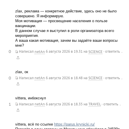
zlax, реклама — конкретное действие, здесь оно не было
совершено. Я информирую.
Моя мотивация — просвещение населения о пользе
вакцинации.
В данном случае я выступил в роли организатора всего
мероприятия.
А ваша какая мотивация, зачем вы задаёте ваши вопросы
мне?
0
.
Написал
netAn
6 августа 2026 в 19.31
на
SCIENCE
·
ответить
zlax, ок
0
.
Написал
netAn
6 августа 2026 в 18.48
на
SCIENCE
·
ответить
vittera, инбокснул
1
.
Написал
netAn
6 августа 2026 в 18.35
на
TRAVEL
·
ответить
vittera, всё по ссылке
https://parus.krynicki.ru/