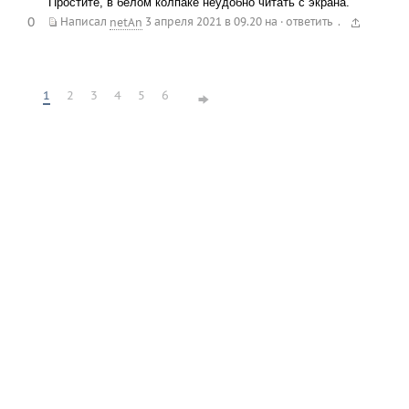
Простите, в белом колпаке неудобно читать с экрана.
0
.
Написал
netAn
3 апреля 2021 в 09.20
на
·
ответить
1
2
3
4
5
6