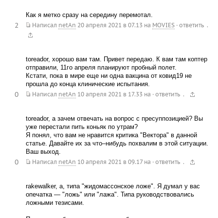
Как я метко сразу на середину перемотал.
2
.
Написал
netAn
20 апреля 2021 в 07.13
на
MOVIES
·
ответить
toreador, хорошо вам там. Привет передаю. К вам там коптер
отправили, 11го апреля планируют пробный полет.
Кстати, пока в мире еще ни одна вакцина от ковид19 не
прошла до конца клинические испытания.
0
.
Написал
netAn
10 апреля 2021 в 17.33
на
·
ответить
toreador, а зачем отвечать на вопрос с пресуппозицией? Вы
уже перестали пить коньяк по утрам?
Я понял, что вам не нравится критика "Вектора" в данной
статье. Давайте их за что–нибудь похвалим в этой ситуации.
Ваш выход.
0
.
Написал
netAn
10 апреля 2021 в 09.17
на
·
ответить
rakewalker, а, типа "жидомассонское ложе". Я думал у вас
опечатка — "ложь" или "лажа". Типа руководствовались
ложными тезисами.