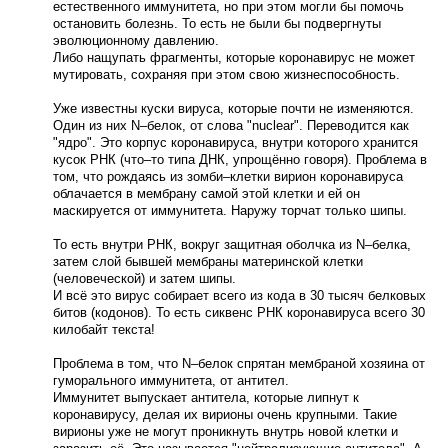
естественного иммунитета, но при этом могли бы помочь
остановить болезнь. То есть не были бы подвергнуты
эволюционному давлению.
Либо нащупать фрагменты, которые коронавирус не может
мутировать, сохраняя при этом свою жизнеспособность.
Уже известны куски вируса, которые почти не изменяются.
Один из них N–белок, от слова "nuclear". Переводится как
"ядро". Это корпус коронавируса, внутри которого хранится
кусок РНК (что–то типа ДНК, упрощённо говоря). Проблема в
том, что рождаясь из зомби–клетки вирион коронавируса
облачается в мембрану самой этой клетки и ей он
маскируется от иммунитета. Наружу торчат только шипы.
То есть внутри РНК, вокруг защитная оболчка из N–белка,
затем слой бывшей мембраны материнской клетки
(человеческой) и затем шипы.
И всё это вирус собирает всего из кода в 30 тысяч белковых
битов (кодонов). То есть сиквенс РНК коронавируса всего 30
килобайт текста!
Проблема в том, что N–белок спрятан мембраной хозяина от
гуморального иммунитета, от антител.
Иммунитет выпускает антитела, которые липнут к
коронавирусу, делая их вирионы очень крупными. Такие
вирионы уже не могут проникнуть внутрь новой клетки и