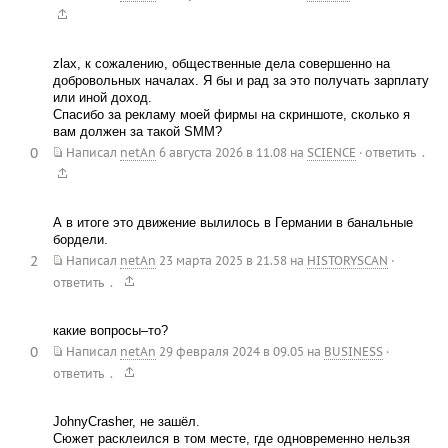
zlax, к сожалению, общественные дела совершенно на
добровольных началах. Я бы и рад за это получать зарплату
или иной доход.
Спасибо за рекламу моей фирмы на скриншоте, сколько я
вам должен за такой SMM?
0
.
Написал
netAn
6 августа 2026 в 11.08
на
SCIENCE
·
ответить
А в итоге это движение вылилось в Германии в банальные
бордели.
2
Написал
netAn
23 марта 2025 в 21.58
на
HISTORYSCAN
·
.
ответить
какие вопросы–то?
0
Написал
netAn
29 февраля 2024 в 09.05
на
BUSINESS
·
.
ответить
JohnyCrasher, не зашёл.
Сюжет расклеился в том месте, где одновременно нельзя