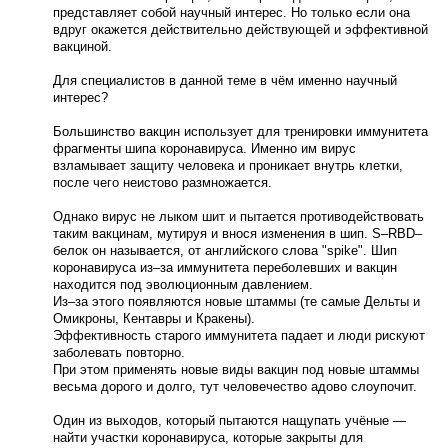
представляет собой научный интерес. Но только если она
вдруг окажется действительно действующей и эффективной
вакциной.
Для специалистов в данной теме в чём именно научный
интерес?
Большинство вакцин использует для тренировки иммунитета
фрагменты шипа коронавируса. Именно им вирус
взламывает защиту человека и проникает внутрь клетки,
после чего неистово размножается.
Однако вирус не лыком шит и пытается противодействовать
таким вакцинам, мутируя и внося изменения в шип. S–RBD–
белок он называется, от английского слова "spike". Шип
коронавируса из–за иммунитета переболевших и вакцин
находится под эволюционным давлением.
Из–за этого появляются новые штаммы (те самые Дельты и
Омикроны, Кентавры и Кракены).
Эффективность старого иммунитета падает и люди рискуют
заболевать повторно.
При этом применять новые виды вакцин под новые штаммы
весьма дорого и долго, тут человечество адово слоупочит.
Один из выходов, который пытаются нащупать учёные —
найти участки коронавируса, которые закрыты для