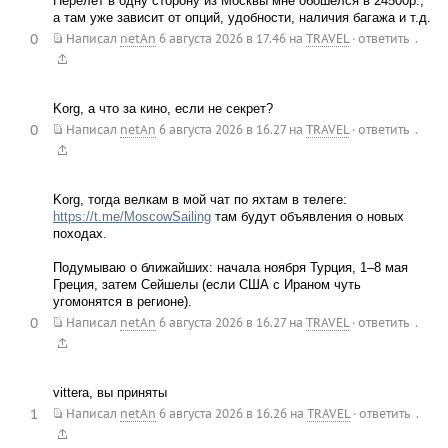
Перелёт в одну сторону из Москвы мне обошёлся в 24500р.,
а там уже зависит от опций, удобности, наличия багажа и т.д.
0
.
Написал
netAn
6 августа 2026 в 17.46
на
TRAVEL
·
ответить
Korg, а что за кино, если не секрет?
0
.
Написал
netAn
6 августа 2026 в 16.27
на
TRAVEL
·
ответить
Korg, тогда велкам в мой чат по яхтам в телеге:
https://t.me/MoscowSailing
там будут объявления о новых
походах.
Подумываю о ближайших: начала ноября Турция, 1–8 мая
Греция, затем Сейшелы (если США с Ираном чуть
угомонятся в регионе).
0
.
Написал
netAn
6 августа 2026 в 16.27
на
TRAVEL
·
ответить
vittera, вы приняты
1
.
Написал
netAn
6 августа 2026 в 16.26
на
TRAVEL
·
ответить