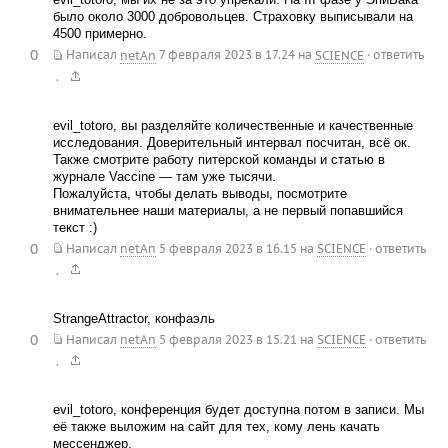
было около 3000 добровольцев. Страховку выписывали на
4500 примерно.
0
Написал
netAn
7 февраля 2023 в 17.24
на
SCIENCE
·
ответить
.
evil_totoro, вы разделяйте количественные и качественные
исследования. Доверительный интервал посчитан, всё ок.
Также смотрите работу питерской команды и статью в
журнале Vaccine — там уже тысячи.
Пожалуйста, чтобы делать выводы, посмотрите
внимательнее наши материалы, а не первый попавшийся
текст :)
0
Написал
netAn
5 февраля 2023 в 16.15
на
SCIENCE
·
ответить
.
StrangeAttractor, конфаэль
0
Написал
netAn
5 февраля 2023 в 15.21
на
SCIENCE
·
ответить
.
evil_totoro, конференция будет доступна потом в записи. Мы
её также выложим на сайт для тех, кому лень качать
мессенджер.