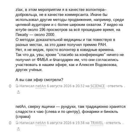
zlax, в этом мероприятии я в качестве волонтера–
добровльца, не в качестве коммерсанта. Иначе бы
использовал другие методы продвижения, например, среди
целевой аудитории и с более широким охватом. У видео на
ютубе около 196 просмотров за всё прошедшее время, на
Пикабу — около 2000.
О методах доказательной медицины и так повествую в
разных местах, за это даже получил премию РАН.
Нет, я не медик, просто волонтер в ковидные времена.
Так что да, увы, кроме "спасибо за конференцию" ничего не
получил от ФМБА и благодарен им, что они согласились
участвовать в нашем эфире, как и Алексея Водовозова,
других учёных.
А вы сам эфир смотрели?
0
.
Написал
netAn
6 августа 2026 в 20.52
на
SCIENCE
·
ответить
netAn, сверху ящички — рундуки, там традиционно хранятся
сладости к чаю (слева и по центру), фонарики и бинокль
(справа)
0
.
Написал
netAn
6 августа 2026 в 19.58
на
TRAVEL
·
ответить