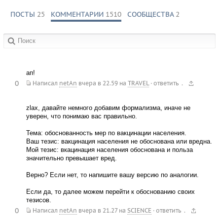
ПОСТЫ
25
КОММЕНТАРИИ
1510
СООБЩЕСТВА
2
в сообществах:
ап!
0
.
Написал
netAn
вчера в 22.59
на
TRAVEL
·
ответить
zlax, давайте немного добавим формализма, иначе не
уверен, что понимаю вас правильно.
Тема: обоснованность мер по вакцинации населения.
Ваш тезис: вакцинация населения не обоснована или вредна.
Мой тезис: вкацинация населения обоснована и польза
значительно превышает вред.
Верно? Если нет, то напишите вашу версию по аналогии.
Если да, то далее можем перейти к обоснованию своих
тезисов.
0
.
Написал
netAn
вчера в 21.27
на
SCIENCE
·
ответить