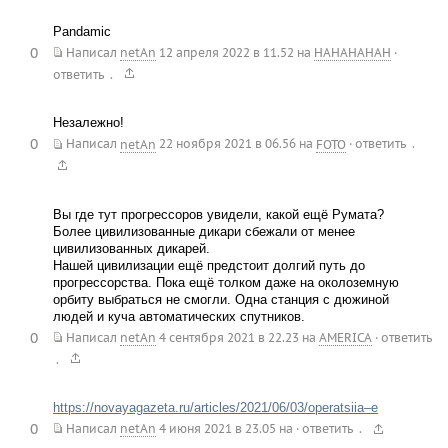
Pandamic
0
Написал
netAn
12 апреля 2022 в 11.52
на
HAHAHAHAH
·
.
ответить
Незалежно!
0
.
Написал
netAn
22 ноября 2021 в 06.56
на
FOTO
·
ответить
Вы где тут прогрессоров увидели, какой ещё Румата?
Более цивилизованные дикари сбежали от менее
цивилизованных дикарей.
Нашей цивилизации ещё предстоит долгий путь до
прогрессорства. Пока ещё толком даже на околоземную
орбиту выбраться не смогли. Одна станция с дюжиной
людей и куча автоматических спутников.
0
Написал
netAn
4 сентября 2021 в 22.23
на
AMERICA
·
ответить
.
https://novayagazeta.ru/articles/2021/06/03/operatsiia–e
0
.
Написал
netAn
4 июня 2021 в 23.05
на
·
ответить