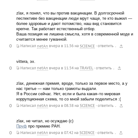
zlax, я понял, что вы против вакцинации. В долгосрочной
песпективе без вакцинации люди мрут чаще, те кто выжил —
более здоровые и дают потомство, наш вид становится
крепче. Так работает естественный отбор.
Ваша позиция не лишена смысла, хотя в современной моде и
считается менее гуманной.
0
.
Написал
netAn
вчера в 11.56
на
SCIENCE
·
ответить
vittera, эх.
0
.
Написал
netAn
вчера в 11.54
на
TRAVEL
·
ответить
zlax, денежная премия, вроде, только за первое место, а у
нас третье — нам только грамоты выдали.
Я в России сейчас. Нет, если и была какая–то мировая
коррупционная схема, то со мной забыли поделиться :(
0
.
Написал
netAn
вчера в 08.58
на
SCIENCE
·
ответить
zlax, не читал, но осуждаю (с)
Пруф
про премию РАН.
0
.
Написал
netAn
вчера в 07.42
на
SCIENCE
·
ответить