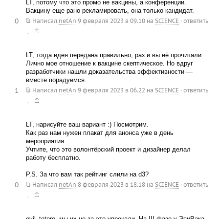
LT, потому что это промо не вакцины, а конференции.
Вакцину еще рано рекламировать, она только кандидат.
0
Написал
netAn
9 февраля 2023 в 09.10
на
SCIENCE
·
ответить
.
LT, тогда идея передана правильно, раз и вы её прочитали.
Лично мое отношение к вакцине скептическое. Но вдруг
разработчики нашли доказательства эффективности —
вместе порадуемся.
1
Написал
netAn
9 февраля 2023 в 06.22
на
SCIENCE
·
ответить
.
LT, нарисуйте ваш вариант :) Посмотрим.
Как раз нам нужен плакат для анонса уже в день
мероприятия.
Учтите, что это волонтёрский проект и дизайнер делал
работу бесплатно.
P.S. За что вам так рейтинг слили на d3?
0
Написал
netAn
8 февраля 2023 в 18.18
на
SCIENCE
·
ответить
.
evil_totoro, мы их не за это упрекали. На III фазе у ЭпиВака