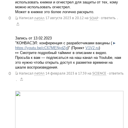
использовать книжки и огнестрел для защиты от тех, кому
можно использовать огнестрел.
Может в книжке это более логично раскрыто.
0
.
Написал
netAn
17 августа 2023 в 20.12
на
SOAP
·
ответить
Запись от 13.02.2023
"КОНВАСЭЛ: конференция с разработчиками вакцины (
▶
https://youtu.be/cC67MENydZg
)" (Проект
V1V2.ru
)
👀 Смотрите подробный тайминг в описании к видео.
Просьба к вам — подписаться на наш канал на Youtube, нам
это нужно чтобы открыть доступ к разметке времени на
шкале воспроизведения.
0
Написал
netAn
14 февраля 2023 в 17.59
на
SCIENCE
·
ответить
.