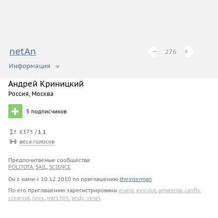
netAn
−
−
+
+
276
Информация
Тут было всё смешно и оригинально, но осталось всё на
Андрей Криницкий
старом Дёрти. Внезапные ссылки на мои сайты
eland.ru
Про
Россия, Москва
моё хобби — парус.
5
подписчиков
6373 /
1.1
веса голосов
Предпочитаемые сообщества:
POLITOTA
,
SAIL
,
SCIENCE
Он с нами с
10.12.2010
по приглашению
theinterman
.
По его приглашению зарегистрированы
eland
,
evindor
,
amaranta
,
canfly
,
cleanrat
,
Grox
,
mtr1305
,
andy_vesel
.