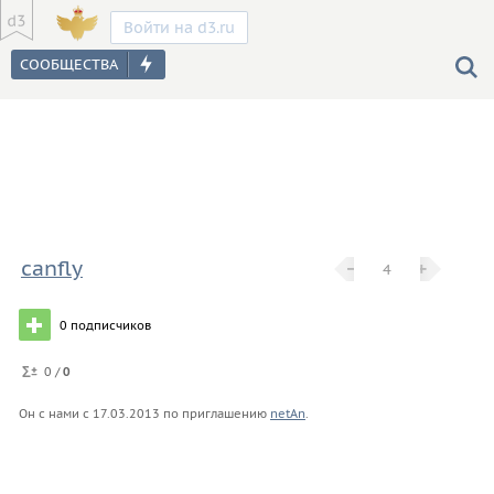
Войти на d3.ru
canfly
−
−
+
+
4
0
подписчиков
0 /
0
Он с нами с
17.03.2013
по приглашению
netAn
.