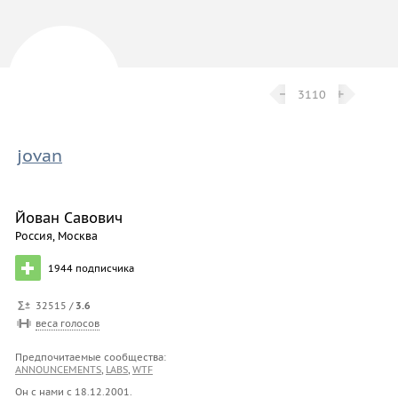
−
−
+
+
3110
jovan
Йован Савович
Россия, Москва
1944
подписчика
32515 /
3.6
веса голосов
Предпочитаемые сообщества:
ANNOUNCEMENTS
,
LABS
,
WTF
Он с нами с
18.12.2001
.