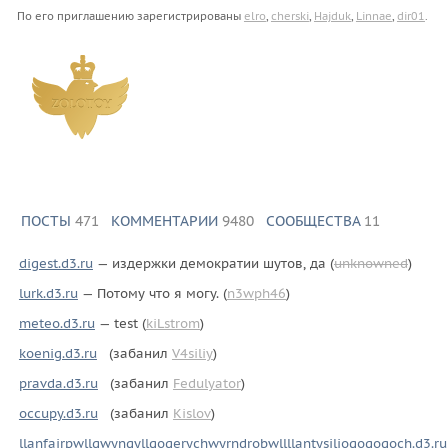
По его приглашению зарегистрированы
elro
,
cherski
,
Hajduk
,
Linnae
,
dir01
.
ПОСТЫ
471
КОММЕНТАРИИ
9480
СООБЩЕСТВА
11
digest.d3.ru
— издержки демократии шутов, да (
unknowned
)
lurk.d3.ru
— Потому что я могу. (
n3wph46
)
meteo.d3.ru
— test (
kiLstrom
)
koenig.d3.ru
(забанил
V4siliy
)
pravda.d3.ru
(забанил
Fedulyator
)
occupy.d3.ru
(забанил
Kislov
)
llanfairpwllgwyngyllgogerychwyrndrobwllllantysiliogogogoch.d3.ru