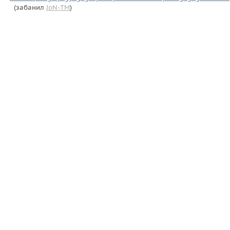
(забанил
JoN-TM
)