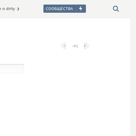
 о dirty
−
−
+
+
-41