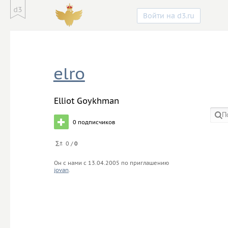
Войти на d3.ru
elro
Elliot Goykhman
0
подписчиков
в со
0 /
0
Он с нами с
13.04.2005
по приглашению
jovan
.