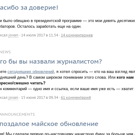
асибо за доверие!
 и было обещано в президентской программе — это мои девять десятики
убаторов. Осталось заработать еще на один.
исал
jovan
·
14 июля 2017 в 11.54
·
14 комментариев
NEWS
го бы вы назвали журналистом?
вете
сегодняшних обновлений
, я хотел спросить — кто на ваш взгляд я
одняшний день? В самом широком понимании этого слова. Или
кого нам
ересно/смешно читать?
н комментарий — одно имя и ссылка, если ваше имя уже есть — хватит 
исал
jovan
·
15 июня 2017 в 09.34
·
61 комментарий
ANNOUNCEMENTS
поздалое майское обновление
ия! Мы сделали первую по–настоящему нацисткую фичу за больше чем д