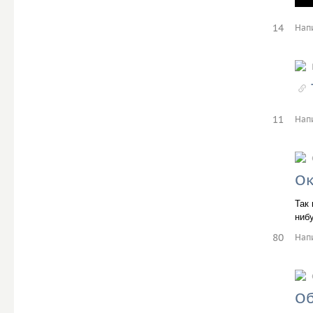
14
Нап
11
Нап
Ок
Так 
нибу
80
Нап
Об