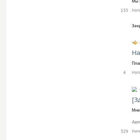
Мы 
135
Нап
Зак
На
Пла
4
Нап
[З
Мне
Авт
329
Нап