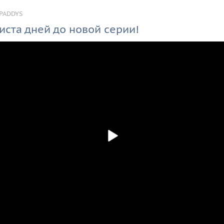
PADDYS
иста дней до новой серии!