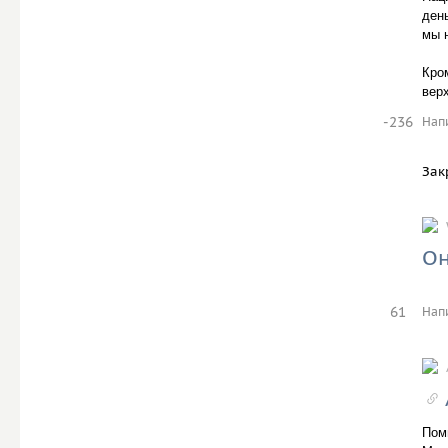
ден
мы 
Кром
вер
-236
Нап
Зак
Он
61
Нап
Пом