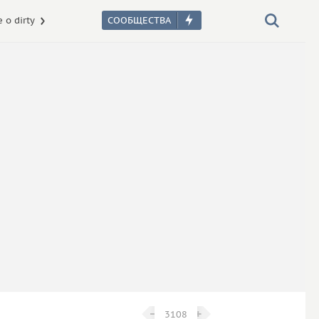
 о dirty
−
−
+
+
3108