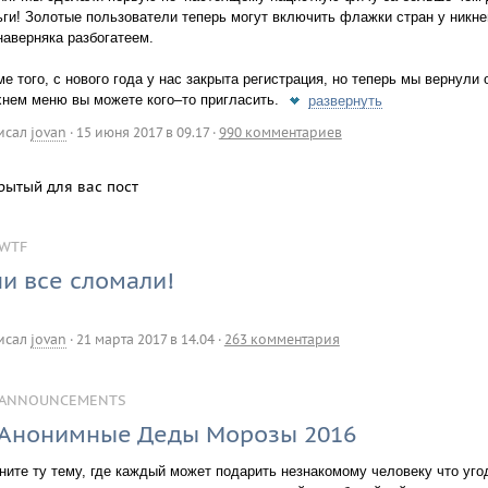
ьги! Золотые пользователи теперь могут включить флажки стран у никней
наверняка разбогатеем.
е того, с нового года у нас закрыта регистрация, но теперь мы вернули
хнем меню вы можете кого–то пригласить.
развернуть
исал
jovan
·
15 июня 2017 в 09.17
·
990 комментариев
рытый для вас пост
WTF
и все сломали!
исал
jovan
·
21 марта 2017 в 14.04
·
263 комментария
ANNOUNCEMENTS
Анонимные Деды Морозы 2016
ните ту тему, где каждый может подарить незнакомому человеку что угод