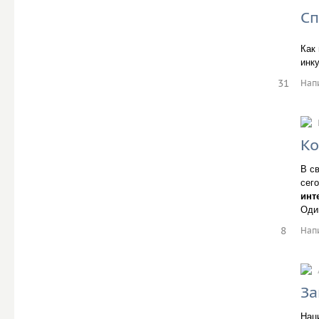
Сп
Как
инк
31
Нап
Ко
В с
сег
инт
Оди
8
Нап
За
Нац