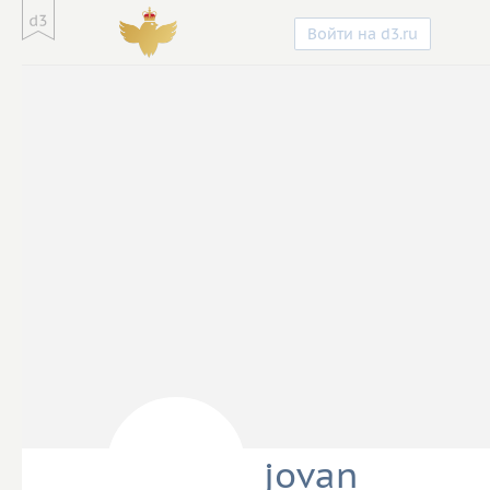
Войти на d3.ru
jovan