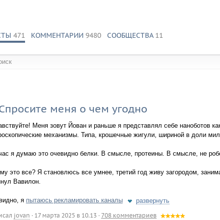
СТЫ
471
КОММЕНТАРИИ
9480
СООБЩЕСТВА
11
обществах:
Спросите меня о чем угодно
авствуйте! Меня зовут Йован и раньше я представлял себе наноботов ка
роскопические механизмы. Типа, крошечные жигули, шириной в доли ми
час я думаю это очевидно белки. В смысле, протеины. В смысле, не роб
ему это все? Я становлюсь все умнее, третий год живу загородом, зан
инул Вавилон.
видно, я
пытаюсь рекламировать каналы
развернуть
исал
jovan
·
17 марта 2025 в 10.13
·
708 комментариев