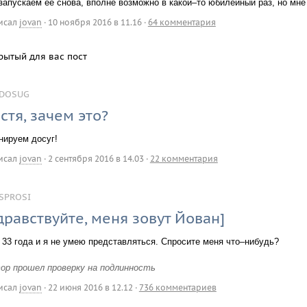
запускаем ее снова, вполне возможно в какой–то юбилейный раз, но мне
исал
jovan
·
10 ноября 2016 в 11.16
·
64 комментария
рытый для вас пост
DOSUG
стя, зачем это?
нируем досуг!
исал
jovan
·
2 сентября 2016 в 14.03
·
22 комментария
SPROSI
дравствуйте, меня зовут Йован]
 33 года и я не умею представляться. Спросите меня что–нибудь?
ор прошел проверку на подлинность
исал
jovan
·
22 июня 2016 в 12.12
·
736 комментариев