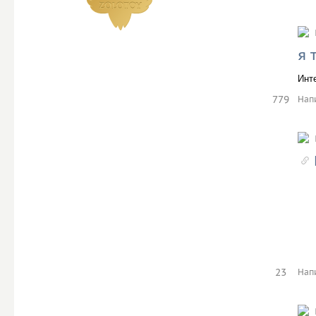
я 
Инте
779
Нап
23
Нап