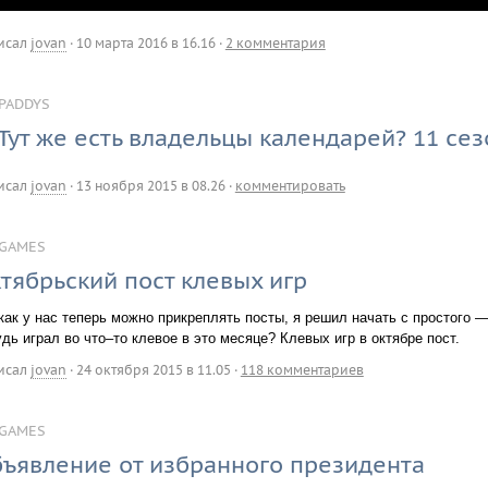
исал
jovan
·
10 марта 2016 в 16.16
·
2 комментария
PADDYS
Тут же есть владельцы календарей? 11 сез
исал
jovan
·
13 ноября 2015 в 08.26
·
комментировать
GAMES
тябрьский пост клевых игр
как у нас теперь можно прикреплять посты, я решил начать с простого —
дь играл во что–то клевое в это месяце? Клевых игр в октябре пост.
исал
jovan
·
24 октября 2015 в 11.05
·
118 комментариев
GAMES
ъявление от избранного президента