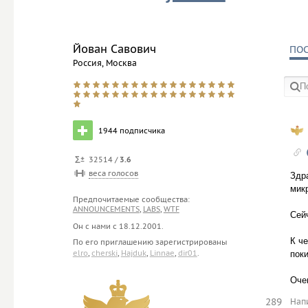
Йован Савович
ПО
Россия, Москва
в со
1944
подписчика
32514 /
3.6
веса голосов
Здр
мик
Предпочитаемые сообщества:
ANNOUNCEMENTS
,
LABS
,
WTF
Сей
Он с нами с
18.12.2001
.
К ч
По его приглашению зарегистрированы
elro
,
cherski
,
Hajduk
,
Linnae
,
dir01
.
пок
Оче
289
Нап