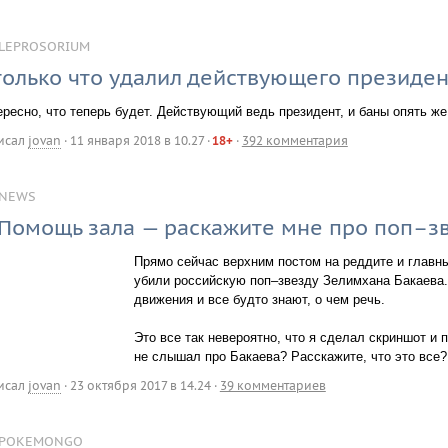
LEPROSORIUM
только что удалил действующего президент
ресно, что теперь будет. Действующий ведь президент, и баны опять же
исал
jovan
·
11 января 2018 в 10.27
·
18+
·
392 комментария
NEWS
Помощь зала — раскажите мне про поп–зв
Прямо сейчас верхним постом на реддите и главным
убили российскую поп–звезду Зелимхана Бакаева. 
движения и все будто знают, о чем речь.
Это все так невероятно, что я сделал скриншот и 
не слышал про Бакаева? Расскажите, что это все?
исал
jovan
·
23 октября 2017 в 14.24
·
39 комментариев
POKEMONGO