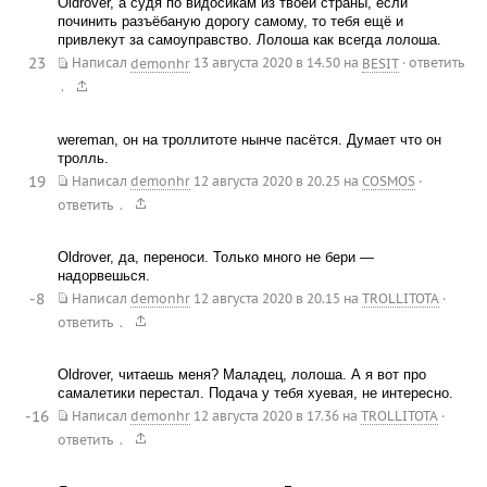
Oldrover, а судя по видосикам из твоей страны, если
починить разъёбаную дорогу самому, то тебя ещё и
привлекут за самоуправство. Лолоша как всегда лолоша.
23
Написал
demonhr
13 августа 2020 в 14.50
на
BESIT
·
ответить
.
wereman, он на троллитоте нынче пасётся. Думает что он
тролль.
19
Написал
demonhr
12 августа 2020 в 20.25
на
COSMOS
·
.
ответить
Oldrover, да, переноси. Только много не бери —
надорвешься.
-8
Написал
demonhr
12 августа 2020 в 20.15
на
TROLLITOTA
·
.
ответить
Oldrover, читаешь меня? Маладец, лолоша. А я вот про
самалетики перестал. Подача у тебя хуевая, не интересно.
-16
Написал
demonhr
12 августа 2020 в 17.36
на
TROLLITOTA
·
.
ответить