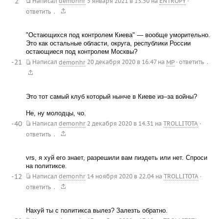
2
Написал
demonhr
5 января 2021 в 13.50
на
ENTROPY
·
.
ответить
"Остающихся под контролем Киева" — вообще уморительно.
Это как остальные области, округа, республики России
остающиеся под контролем Москвы?
-21
.
Написал
demonhr
20 декабря 2020 в 16.47
на
MP
·
ответить
Это тот самый клуб который нынче в Киеве из–за войны?
Не, ну молодцы, чо.
-40
Написал
demonhr
2 декабря 2020 в 14.31
на
TROLLITOTA
·
.
ответить
vrs, я хуй его знает, разрешили вам пиздеть или нет. Спроси
на политиксе.
-12
Написал
demonhr
14 ноября 2020 в 22.04
на
TROLLITOTA
·
.
ответить
Нахуй ты с политикса вылез? Залезть обратно.