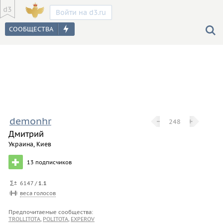
Войти на d3.ru
demonhr
−
−
+
+
248
Дмитрий
Украина, Киев
13
подписчиков
6147 /
1.1
веса голосов
Предпочитаемые сообщества:
TROLLITOTA
,
POLITOTA
,
EXPEROV