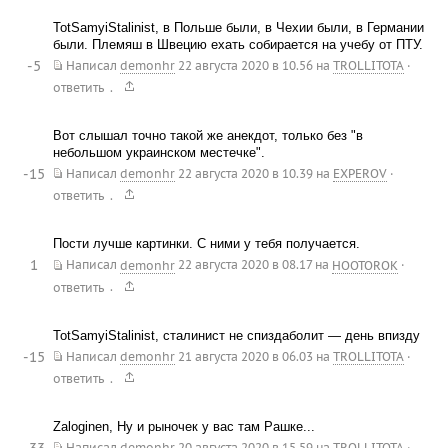
TotSamyiStalinist, в Польше были, в Чехии были, в Германии
были. Племяш в Швецию ехать собирается на учебу от ПТУ.
-5
Написал
demonhr
22 августа 2020 в 10.56
на
TROLLITOTA
·
.
ответить
Вот слышал точно такой же анекдот, только без "в
небольшом украинском местечке".
-15
Написал
demonhr
22 августа 2020 в 10.39
на
EXPEROV
·
.
ответить
Пости лучше картинки. С ними у тебя получается.
1
Написал
demonhr
22 августа 2020 в 08.17
на
HOOTOROK
·
.
ответить
TotSamyiStalinist, сталинист не спиздаболит — день впизду
-15
Написал
demonhr
21 августа 2020 в 06.03
на
TROLLITOTA
·
.
ответить
Zaloginen, Ну и рыночек у вас там Рашке...
-33
Написал
demonhr
20 августа 2020 в 15.59
на
TROLLITOTA
·