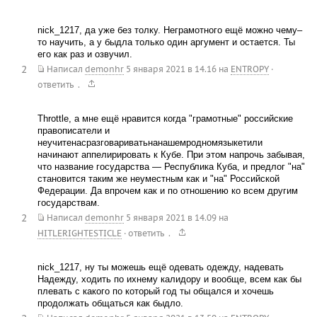
nick_1217, да уже без толку. Неграмотного ещё можно чему–
то научить, а у быдла только один аргумент и остается. Ты
его как раз и озвучил.
2
Написал
demonhr
5 января 2021 в 14.16
на
ENTROPY
·
.
ответить
Throttle, а мне ещё нравится когда "грамотные" российские
правописатели и
неучитенасразговариватьнанашемродномязыкетили
начинают аппелирировать к Кубе. При этом напрочь забывая,
что название государства — Республика Куба, и предлог "на"
становится таким же неуместным как и "на" Российской
Федерации. Да впрочем как и по отношению ко всем другим
государствам.
2
Написал
demonhr
5 января 2021 в 14.09
на
.
HITLERIGHTESTICLE
·
ответить
nick_1217, ну ты можешь ещё одевать одежду, надевать
Надежду, ходить по ихнему калидору и вообще, всем как бы
плевать с какого по который год ты общался и хочешь
продолжать общаться как быдло.