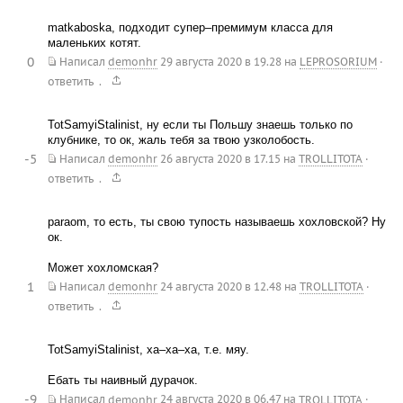
matkaboska, подходит супер–премимум класса для
маленьких котят.
0
Написал
demonhr
29 августа 2020 в 19.28
на
LEPROSORIUM
·
.
ответить
TotSamyiStalinist, ну если ты Польшу знаешь только по
клубнике, то ок, жаль тебя за твою узколобость.
-5
Написал
demonhr
26 августа 2020 в 17.15
на
TROLLITOTA
·
.
ответить
paraom, то есть, ты свою тупость называешь хохловской? Ну
ок.
Может хохломская?
1
Написал
demonhr
24 августа 2020 в 12.48
на
TROLLITOTA
·
.
ответить
TotSamyiStalinist, ха–ха–ха, т.е. мяу.
Ебать ты наивный дурачок.
-9
Написал
demonhr
24 августа 2020 в 06.47
на
TROLLITOTA
·