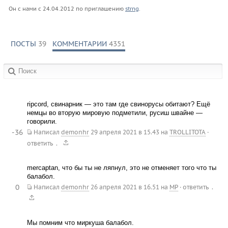
Он с нами с
24.04.2012
по приглашению
strng
.
ПОСТЫ
39
КОММЕНТАРИИ
4351
в сообществах:
ripcord, свинарник — это там где свинорусы обитают? Ещё
немцы во вторую мировую подметили, русиш швайне —
говорили.
-36
Написал
demonhr
29 апреля 2021 в 15.43
на
TROLLITOTA
·
.
ответить
mercaptan, что бы ты не ляпнул, это не отменяет того что ты
балабол.
0
.
Написал
demonhr
26 апреля 2021 в 16.51
на
MP
·
ответить
Мы помним что миркуша балабол.