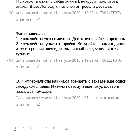
Я смотрю, в связи с событиями в Беларуси троллитота
ожила. Даже Лолошу с пыльной антресоли достали.
-28
Написал
demonhr
11 августа 2020 в 19.28
на
TROLLITOTA
·
.
ответить
Фигня написана.
1. Кремлеботы уже помечены. Достаточно зайти в профиль.
2. Кремлеботы тупые как пробки. Вступайте с ними в диалог,
чтоб сторонний наблюдатель лишний раз убедился в их
тупизне.
-53
Написал
demonhr
11 августа 2020 в 19.22
на
TROLLITOTA
·
.
ответить
О, и империалисты начинают трендеть о захвате ещё одной
соседской страны. Именно поэтому выше государство и
называют паРашей.
-1
Написал
demonhr
11 августа 2020 в 05.44
на
HOOTOROK
·
.
ответить
1
2
3
4
5
6