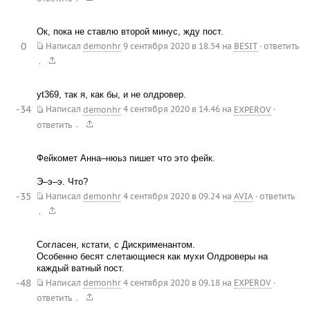
Ок, пока не ставлю второй минус, жду пост.
0
Написал
demonhr
9 сентября 2020 в 18.54
на
BESIT
·
ответить
.
yt369, так я, как бы, и не олдровер.
-34
Написал
demonhr
4 сентября 2020 в 14.46
на
EXPEROV
·
.
ответить
Фейкомет Анна–нюьз пишет что это фейк.
Э–э–э. Что?
-35
Написал
demonhr
4 сентября 2020 в 09.24
на
AVIA
·
ответить
.
Согласен, кстати, с Дискрименантом.
Особенно бесят слетающиеся как мухи Олдроверы на
каждый ватный пост.
-48
Написал
demonhr
4 сентября 2020 в 09.18
на
EXPEROV
·
.
ответить