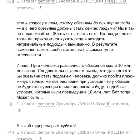
-58
Написал
demonhr
13 ноября 2020 в 17.18
на
TROLLITOTA
·
.
ответить
это к вопросу о том, почему обезьяны до сих пор не люди.
— а с чего обезьяны должны стать сейчас людьми? Им и так
не плохо живётся. Жрать есть, спать есть. Вот когда плохо,
тогда да, приходиться чухать репу и находить
нетривиальные подходы к выживанию. В результате
выживают самые сообразительные, а самые тупые
отсеиваются.
И еще. Пути человека разошлись с обезьяной около 10 млн.
лет назад. Следовательно, делаем вывод, что для того что
бы обезьяне стать подобием человека, должно пройти плюс–
минус столько же лет эволюции при условии что у обезьян
не будет конкуренции в виде человека и будут подобные
условия, котоные были предыдущие 10 млн. лет. Вот тогда...
Может быть...
0
.
Написал
demonhr
29 октября 2020 в 16.00
на
TC
·
ответить
А какой пидор сыграет кубика?
-44
Написал
demonhr
26 октября 2020 в 07.04
на
TROLLITOTA
·
.
ответить