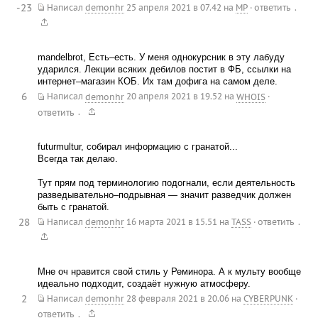
-23
.
Написал
demonhr
25 апреля 2021 в 07.42
на
MP
·
ответить
mandelbrot, Есть–есть. У меня однокурсник в эту лабуду
ударился. Лекции всяких дебилов постит в ФБ, ссылки на
интернет–магазин КОБ. Их там дофига на самом деле.
6
Написал
demonhr
20 апреля 2021 в 19.52
на
WHOIS
·
.
ответить
futurmultur, собирал информацию с гранатой...
Всегда так делаю.
Тут прям под терминологию подогнали, если деятельность
разведывательно–подрывная — значит разведчик должен
быть с гранатой.
28
.
Написал
demonhr
16 марта 2021 в 15.51
на
TASS
·
ответить
Мне оч нравится свой стиль у Реминора. А к мульту вообще
идеально подходит, создаёт нужную атмосферу.
2
Написал
demonhr
28 февраля 2021 в 20.06
на
CYBERPUNK
·
.
ответить