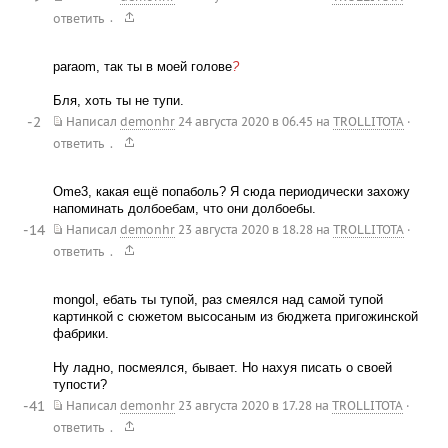
.
ответить
paraom, так ты в моей голове
?
Бля, хоть ты не тупи.
-2
Написал
demonhr
24 августа 2020 в 06.45
на
TROLLITOTA
·
.
ответить
Ome3, какая ещё попаболь? Я сюда периодически захожу
напоминать долбоебам, что они долбоебы.
-14
Написал
demonhr
23 августа 2020 в 18.28
на
TROLLITOTA
·
.
ответить
mongol, ебать ты тупой, раз смеялся над самой тупой
картинкой с сюжетом высосаным из бюджета пригожинской
фабрики.
Ну ладно, посмеялся, бывает. Но нахуя писать о своей
тупости?
-41
Написал
demonhr
23 августа 2020 в 17.28
на
TROLLITOTA
·
.
ответить