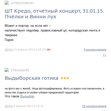
LEPROSORIUM
ШТ Кредо, отчетный концерт, 31.01.15.
Пчёлки и Винни пух
Может и повтор, но если нет –
наличествует педобир, православный цп, колорадская лента и
тверкинг.
Годно.
strng
13 апреля 2015 в 10.20
9 комментариев
18+
31
STRANGERS
Выдыборская готика
на фото мы с женой, тёща фотографировала. Фото условно–постановочное, в
качестве отдыха от рубки–уборки придомовой территории
Что такое
Выдыбор
strng
9 апреля 2015 в 18.15
30 комментариев