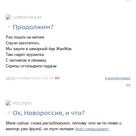
LEPROSORIUM
Продолжим?
Раз пошли на митинг
Смузи захотелось
Мы зашли в шикарный бар ЖанЖак
Там сидел мурзилка
С ватником в обнимку
Скрепы оттопырили пиджак
strng
6 января 2015 в 20.10
4 комментария
18+
44
POLITOTA
Ок, Новороссия, и что?
Меня сейчас снова распубликуют, потому что не по теме и
вектор уже другой, но тут человек
дело спрашивает: