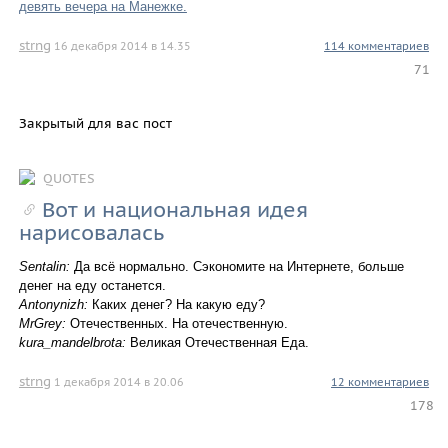
девять вечера на Манежке.
strng
16 декабря 2014 в 14.35
114 комментариев
71
Закрытый для вас пост
QUOTES
Вот и национальная идея
нарисовалась
Sentalin:
Да всё нормально. Сэкономите на Интернете, больше
денег на еду останется.
Antonynizh:
Каких денег? На какую еду?
MrGrey:
Отечественных. На отечественную.
kura_mandelbrota:
Великая Отечественная Еда.
strng
1 декабря 2014 в 20.06
12 комментариев
178