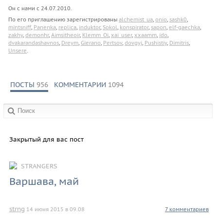
Он с нами с
24.07.2010
.
По его приглашению зарегистрированы
alchemist_ua
,
onio
,
sashk0
,
mintsniff
,
Panenka
,
replica
,
induktor
,
Sokol
,
konspirator
,
sapon
,
elf-gaechka
,
zakhy
,
demonhr
,
Aimsitheoir
,
Klemm_Oi
,
xai_user
,
xxaamm
,
ido
,
dvakarandashavnos
,
Dreym
,
Gierano
,
Pertsov
,
dovgyj
,
Pushistiy
,
Dimitris
,
Unsere
.
ПОСТЫ
956
КОММЕНТАРИИ
1094
в сообществах:
Закрытый для вас пост
STRANGERS
Варшава, май
strng
14 июня 2015 в 09.08
7 комментариев