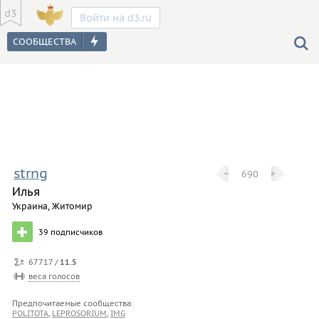
Войти на d3.ru
strng
−
−
+
+
690
Илья
Украина, Житомир
39
подписчиков
67717 /
11.5
веса голосов
Предпочитаемые сообщества:
POLITOTA
,
LEPROSORIUM
,
IMG