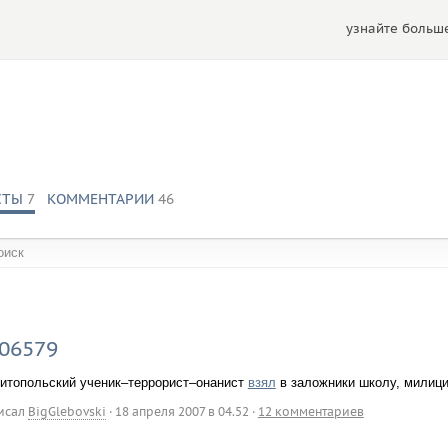
узнайте больше
СТЫ
7
КОММЕНТАРИИ
46
обществах:
06579
итопольский ученик–террорист–онанист
взял
в заложники школу, милици
исал
BigGlebovski
·
18 апреля 2007 в 04.52
·
12 комментариев