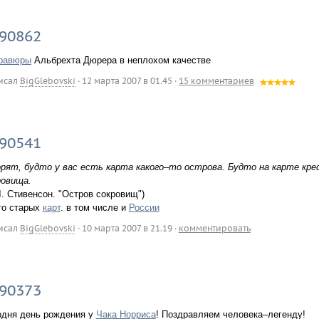
90862
равюры
Альбрехта Дюрера в неплохом качестве
исал
BigGlebovski
·
12 марта 2007 в 01.45
·
15 комментариев
90541
орят, будто у вас есть карта какого–то острова. Будто на карте кр
ровища.
Л. Стивенсон. "Остров сокровищ")
го старых
карт
. в том числе и
России
исал
BigGlebovski
·
10 марта 2007 в 21.19
·
комментировать
90373
одня день рождения у
Чака Норриса
! Поздравляем человека–легенду!