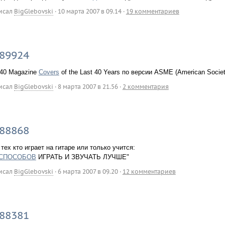
исал
BigGlebovski
·
10 марта 2007 в 09.14
·
19 комментариев
89924
 40 Magazine
Covers
of the Last 40 Years по версии ASME (American Society
исал
BigGlebovski
·
8 марта 2007 в 21.56
·
2 комментария
88868
тех кто играет на гитаре или только учится:
СПОСОБОВ
ИГРАТЬ И ЗВУЧАТЬ ЛУЧШЕ"
исал
BigGlebovski
·
6 марта 2007 в 09.20
·
12 комментариев
88381