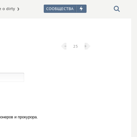
 о dirty
−
−
+
+
25
онеров и прокурора.