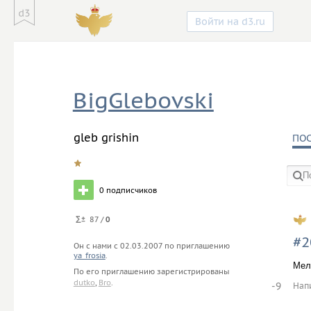
Войти на d3.ru
BigGlebovski
gleb grishin
ПО
0
подписчиков
в со
87 /
0
#2
Он с нами с
02.03.2007
по приглашению
ya_frosia
.
Мел
По его приглашению зарегистрированы
dutko
,
Bro
.
-9
Нап