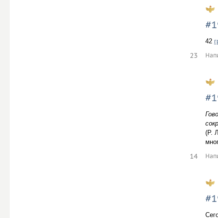
#1
42
г
23
Нап
#1
Гов
сок
(Р. 
мно
14
Нап
#1
Сег