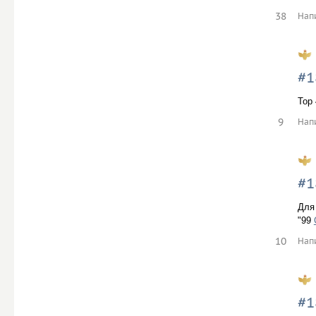
38
Нап
#1
Top
9
Нап
#1
Для 
"99
10
Нап
#1