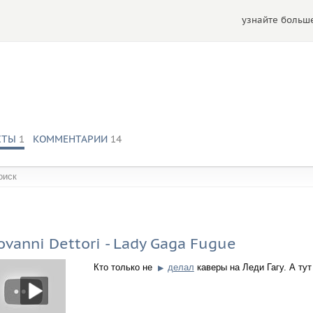
узнайте больше
СТЫ
1
КОММЕНТАРИИ
14
обществах:
ovanni Dettori - Lady Gaga Fugue
Кто только не
делал
каверы на Леди Гагу. А ту
▶