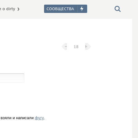
 о dirty
−
−
+
+
18
т взяли и написали
фугу
.