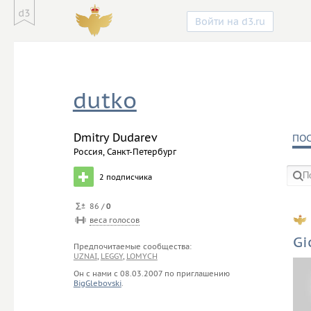
Войти на d3.ru
dutko
Dmitry Dudarev
ПО
Россия, Санкт-Петербург
2
подписчика
86 /
0
в со
веса голосов
Gi
Предпочитаемые сообщества:
UZNAI
,
LEGGY
,
LOMYCH
Он с нами с
08.03.2007
по приглашению
BigGlebovski
.