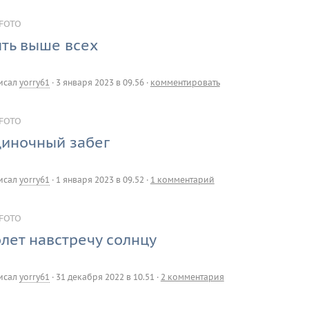
FOTO
ть выше всех
исал
yorry61
·
3 января 2023 в 09.56
·
комментировать
FOTO
иночный забег
исал
yorry61
·
1 января 2023 в 09.52
·
1 комментарий
FOTO
лет навстречу солнцу
исал
yorry61
·
31 декабря 2022 в 10.51
·
2 комментария