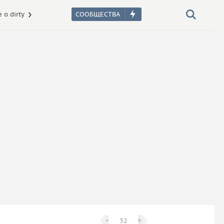
 о dirty
−
−
+
+
32