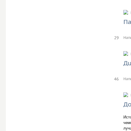
Па
29
Нап
Дц
46
Нап
До
Ист
чем
луч