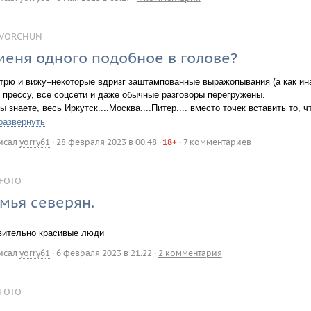
VORCHUN
меня одного подобное в голове?
трю и вижу–некоторые вдризг заштампованные выражопывания (а как ина
 прессу, все соцсети и даже обычные разговоры перегружены.
 знаете, весь Иркутск....Москва....Питер.... вместо точек вставить то, 
развернуть
исал
yorry61
·
28 февраля 2023 в 00.48
·
18+
·
7 комментариев
FOTO
мья северян.
вительно красивые люди
исал
yorry61
·
6 февраля 2023 в 21.22
·
2 комментария
FOTO