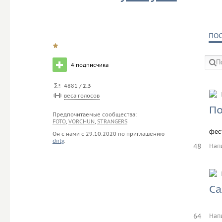
ПО
4
подписчика
4881 /
2.3
в со
веса голосов
По
Предпочитаемые сообщества:
FOTO
,
VORCHUN
,
STRANGERS
фес
Он с нами с
29.10.2020
по приглашению
dirty
.
48
Нап
Са
64
Нап