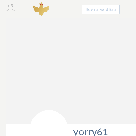
Войти на d3.ru
yorry61