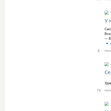
У 
Смо
Всю
— Вы
8
Нап
Се
Уди
79
Нап