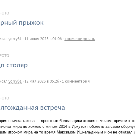
FOTO
рный прыжок
исал
yorry61
·
11 июля 2023 в 01.06
·
комментировать
FOTO
п столяр
исал
yorry61
·
12 мая 2023 в 05.26
·
1 комментарий
FOTO
лгожданная встреча
ория снимка такова — яростные болельщики хоккея с мячом, причем к т
пионат мира по хоккею с мячом 2014 в Иркутск поболеть за свою сборную
шим игроком мира на то время Максимом Ишкельдиным и он не отказал 