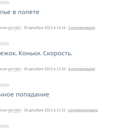
FOTO
пье в полете
исал
yorry61
·
30 декабря 2022 в 14.16
·
2 комментария
FOTO
ежок. Коньки. Скорость.
исал
yorry61
·
29 декабря 2022 в 12.10
·
4 комментария
FOTO
чное попадание
исал
yorry61
·
28 декабря 2022 в 12.32
·
комментировать
FOTO