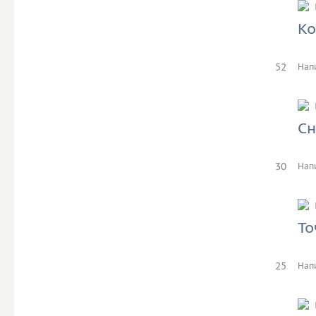
Ко
52
Нап
Сн
30
Нап
То
25
Нап