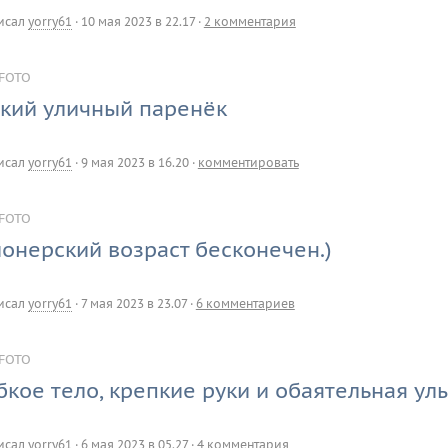
исал
yorry61
·
10 мая 2023 в 22.17
·
2 комментария
FOTO
кий уличный паренёк
исал
yorry61
·
9 мая 2023 в 16.20
·
комментировать
FOTO
онерский возраст бесконечен.)
исал
yorry61
·
7 мая 2023 в 23.07
·
6 комментариев
FOTO
бкое тело, крепкие руки и обаятельная ул
исал
yorry61
·
6 мая 2023 в 05.27
·
4 комментария