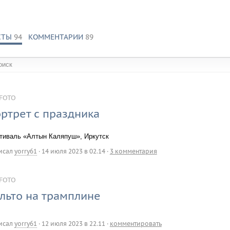
СТЫ
94
КОММЕНТАРИИ
89
обществах:
FOTO
ртрет с праздника
тиваль «Алтын Каляпуш», Иркутск
исал
yorry61
·
14 июля 2023 в 02.14
·
3 комментария
FOTO
льто на трамплине
исал
yorry61
·
12 июля 2023 в 22.11
·
комментировать