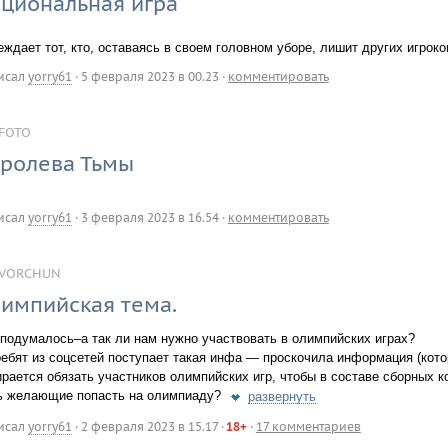
циональная игра
ждает тот, кто, оставаясь в своем головном уборе, лишит других игроко
исал
yorry61
·
5 февраля 2023 в 00.23
·
комментировать
FOTO
ролева Тьмы
исал
yorry61
·
3 февраля 2023 в 16.54
·
комментировать
VORCHUN
импийская тема.
 подумалось–а так ли нам нужно участвовать в олимпийских играх?
ребят из соцсетей поступает такая инфа — проскочила информация (кото
ирается обязать участников олимпийских игр, чтобы в составе сборных 
ь желающие попасть на олимпиаду?
развернуть
исал
yorry61
·
2 февраля 2023 в 15.17
·
18+
·
17 комментариев