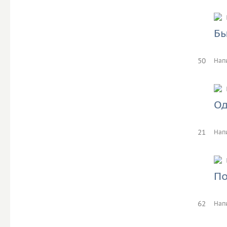
Бы
50
Нап
Од
21
Нап
По
62
Нап