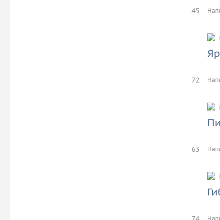
45
Нап
Яр
72
Нап
Пи
63
Нап
Ги
74
Нап