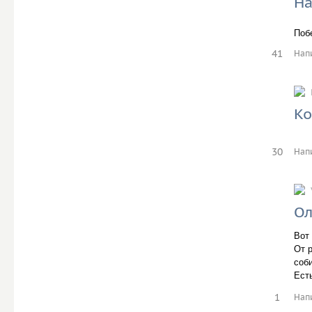
На
Побе
41
Нап
Ко
30
Нап
Ол
Вот
От 
соб
Ест
1
Нап