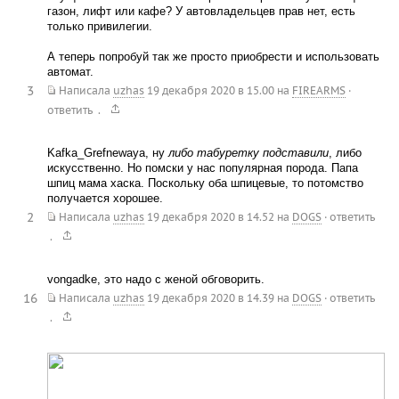
газон, лифт или кафе? У автовладельцев прав нет, есть
только привилегии.
А теперь попробуй так же просто приобрести и использовать
автомат.
3
Написала
uzhas
19 декабря 2020 в 15.00
на
FIREARMS
·
.
ответить
Kafka_Grefnewaya, ну
либо табуретку подставили
, либо
искусственно. Но помски у нас популярная порода. Папа
шпиц мама хаска. Поскольку оба шпицевые, то потомство
получается хорошее.
2
Написала
uzhas
19 декабря 2020 в 14.52
на
DOGS
·
ответить
.
vongadke, это надо с женой обговорить.
16
Написала
uzhas
19 декабря 2020 в 14.39
на
DOGS
·
ответить
.