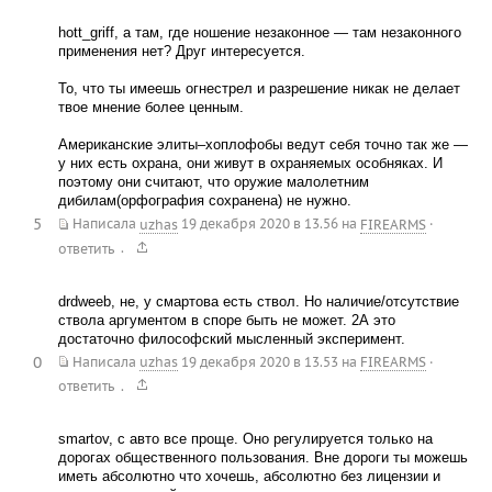
hott_griff, а там, где ношение незаконное — там незаконного
применения нет? Друг интересуется.
То, что ты имеешь огнестрел и разрешение никак не делает
твое мнение более ценным.
Американские элиты–хоплофобы ведут себя точно так же —
у них есть охрана, они живут в охраняемых особняках. И
поэтому они считают, что оружие малолетним
дибилам(орфография сохранена) не нужно.
5
Написала
uzhas
19 декабря 2020 в 13.56
на
FIREARMS
·
.
ответить
drdweeb, не, у смартова есть ствол. Но наличие/отсутствие
ствола аргументом в споре быть не может. 2А это
достаточно философский мысленный эксперимент.
0
Написала
uzhas
19 декабря 2020 в 13.53
на
FIREARMS
·
.
ответить
smartov, с авто все проще. Оно регулируется только на
дорогах общественного пользования. Вне дороги ты можешь
иметь абсолютно что хочешь, абсолютно без лицензии и