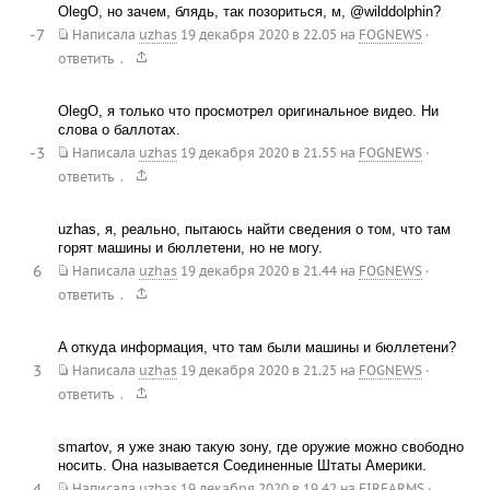
OlegO, но зачем, блядь, так позориться, м, @wilddolphin?
-7
Написала
uzhas
19 декабря 2020 в 22.05
на
FOGNEWS
·
.
ответить
OlegO, я только что просмотрел оригинальное видео. Ни
слова о баллотах.
-3
Написала
uzhas
19 декабря 2020 в 21.55
на
FOGNEWS
·
.
ответить
uzhas, я, реально, пытаюсь найти сведения о том, что там
горят машины и бюллетени, но не могу.
6
Написала
uzhas
19 декабря 2020 в 21.44
на
FOGNEWS
·
.
ответить
A откуда информация, что там были машины и бюллетени?
3
Написала
uzhas
19 декабря 2020 в 21.25
на
FOGNEWS
·
.
ответить
smartov, я уже знаю такую зону, где оружие можно свободно
носить. Она называется Соединенные Штаты Америки.
4
Написала
uzhas
19 декабря 2020 в 19.42
на
FIREARMS
·