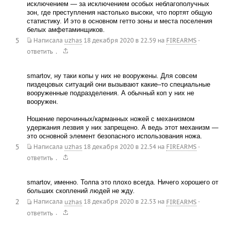
исключением — за исключением особых неблагополучных
зон, где преступления настолько высоки, что портят общую
статистику. И это в основном гетто зоны и места поселения
белых амфетаминщиков.
5
Написала
uzhas
18 декабря 2020 в 22.59
на
FIREARMS
·
.
ответить
smartov, ну таки копы у них не вооружены. Для совсем
пиздецовых ситуаций они вызывают какие–то специальные
вооруженные подразделения. А обычный коп у них не
вооружен.
Ношение перочинных/карманных ножей с механизмом
удержания лезвия у них запрещено. А ведь этот механизм —
это основной элемент безопасного использования ножа.
5
Написала
uzhas
18 декабря 2020 в 22.54
на
FIREARMS
·
.
ответить
smartov, именно. Толпа это плохо всегда. Ничего хорошего от
больших скоплений людей не жду.
2
Написала
uzhas
18 декабря 2020 в 22.53
на
FIREARMS
·
.
ответить