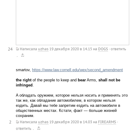
24
Написала
uzhas
19 декабря 2020 в 14.15
на
DOGS
·
ответить
.
smartov,
https://www.law.cornell.edu/wex/second_amendment
the right
of the people to keep and
bear
Arms,
shall not be
infringed
.
A обладать оружием, которое нельзя носить и применять это
так же, как обладание автомобилем, в котором нельзя
ездить. Давай мы тебе запретим ездить на автомобиле в
общественных местах. Кстати, факт — больше жизней
сохраним.
2
Написала
uzhas
19 декабря 2020 в 14.03
на
FIREARMS
·
.
ответить