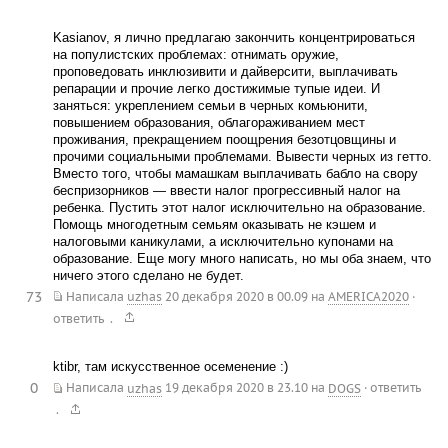
Kasianov, я лично предлагаю закончить концентрироваться
на популистских проблемах: отнимать оружие,
проповедовать инклюзивити и дайверсити, выплачивать
репарации и прочие легко достижимые тупые идеи. И
заняться: укреплением семьи в черных комьюнити,
повышением образования, облагораживанием мест
проживания, прекращением поощрения безотцовщины и
прочими социальными проблемами. Вывести черных из гетто.
Вместо того, чтобы мамашкам выплачивать бабло на свору
беспризорников — ввести налог прогрессивный налог на
ребенка. Пустить этот налог исключительно на образование.
Помощь многодетным семьям оказывать не кэшем и
налоговыми каникулами, а исключительно купонами на
образование. Еще могу много написать, но мы оба знаем, что
ничего этого сделано не будет.
73
Написала
uzhas
20 декабря 2020 в 00.09
на
AMERICA2020
·
.
ответить
ktibr, там искусственное осеменение :)
0
Написала
uzhas
19 декабря 2020 в 23.10
на
DOGS
·
ответить
.