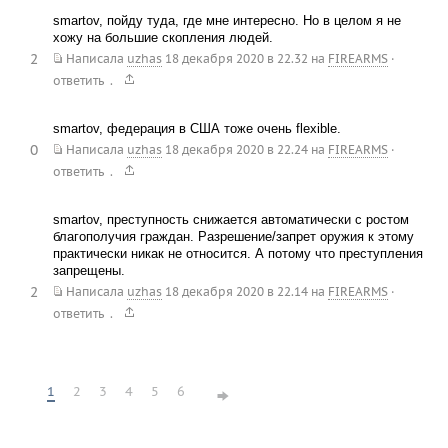
smartov, пойду туда, где мне интересно. Но в целом я не
хожу на большие скопления людей.
2
Написала
uzhas
18 декабря 2020 в 22.32
на
FIREARMS
·
.
ответить
smartov, федерация в США тоже очень flexible.
0
Написала
uzhas
18 декабря 2020 в 22.24
на
FIREARMS
·
.
ответить
smartov, преступность снижается автоматически с ростом
благополучия граждан. Разрешение/запрет оружия к этому
практически никак не относится. А потому что преступления
запрещены.
2
Написала
uzhas
18 декабря 2020 в 22.14
на
FIREARMS
·
.
ответить
1
2
3
4
5
6