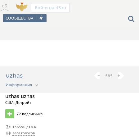
Войти на d3.ru
uzhas
−
−
+
+
585
Информация
https://i.imgur.com/Ghjkari.jpg
uzhas uzhas
США, Детройт
https://www.youtube.com/watch?v=giC3–LnnV4c
72
подписчика
136590 /
18.4
веса голосов