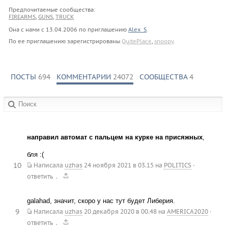
Предпочитаемые сообщества:
FIREARMS
,
GUNS
,
TRUCK
Она с нами с
13.04.2006
по приглашению
Alex_S
.
По ее приглашению зарегистрированы
QuitePlace
,
snoopy
.
ПОСТЫ
694
КОММЕНТАРИИ
24072
СООБЩЕСТВА
4
в сообществах:
направил автомат с пальцем на курке на присяжных
,
бля :(
10
Написала
uzhas
24 ноября 2021 в 03.15
на
POLITICS
·
.
ответить
galahad, значит, скоро у нас тут будет Либерия.
9
Написала
uzhas
20 декабря 2020 в 00.48
на
AMERICA2020
·
.
ответить