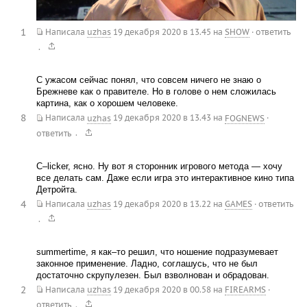
1
Написала
uzhas
19 декабря 2020 в 13.45
на
SHOW
·
ответить
.
С ужасом сейчас понял, что совсем ничего не знаю о
Брежневе как о правителе. Но в голове о нем сложилась
картина, как о хорошем человеке.
8
Написала
uzhas
19 декабря 2020 в 13.43
на
FOGNEWS
·
.
ответить
C–licker, ясно. Ну вот я сторонник игрового метода — хочу
все делать сам. Даже если игра это интерактивное кино типа
Детройта.
4
Написала
uzhas
19 декабря 2020 в 13.22
на
GAMES
·
ответить
.
summertime, я как–то решил, что ношение подразумевает
законное применение. Ладно, соглашусь, что не был
достаточно скрупулезен. Был взволнован и обрадован.
2
Написала
uzhas
19 декабря 2020 в 00.58
на
FIREARMS
·
.
ответить