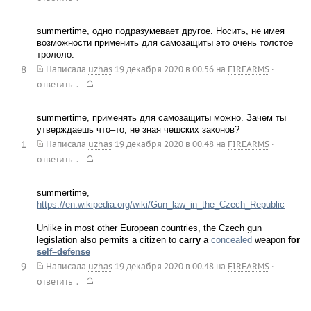
summertime, одно подразумевает другое. Носить, не имея
возможности применить для самозащиты это очень толстое
трололо.
8
Написала
uzhas
19 декабря 2020 в 00.56
на
FIREARMS
·
.
ответить
summertime, применять для самозащиты можно. Зачем ты
утверждаешь что–то, не зная чешских законов?
1
Написала
uzhas
19 декабря 2020 в 00.48
на
FIREARMS
·
.
ответить
summertime,
https://en.wikipedia.org/wiki/Gun_law_in_the_Czech_Republic
Unlike in most other European countries, the Czech gun
legislation also permits a citizen to
carry
a
concealed
weapon
for
self–defense
9
Написала
uzhas
19 декабря 2020 в 00.48
на
FIREARMS
·
.
ответить