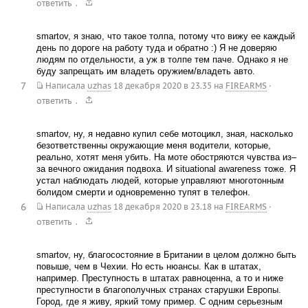
.
ответить
smartov, я знаю, что такое толпа, потому что вижу ее каждый
день по дороге на работу туда и обратно :) Я не доверяю
людям по отдельности, а уж в толпе тем паче. Однако я не
буду запрещать им владеть оружием/владеть авто.
7
Написала
uzhas
18 декабря 2020 в 23.35
на
FIREARMS
·
.
ответить
smartov, ну, я недавно купил себе мотоцикл, зная, насколько
безответственны окружающие меня водители, которые,
реально, хотят меня убить. На моте обостряются чувства из–
за вечного ожидания подвоха. И situational awareness тоже. Я
устал наблюдать людей, которые управляют многотонным
болидом смерти и одновременно тупят в телефон.
6
Написала
uzhas
18 декабря 2020 в 23.18
на
FIREARMS
·
.
ответить
smartov, ну, благосостояние в Британии в целом должно быть
повыше, чем в Чехии. Но есть нюансы. Как в штатах,
например. Преступность в штатах равноценна, а то и ниже
преступности в благополучных странах старушки Европы.
Город, где я живу, яркий тому пример. С одним серьезным