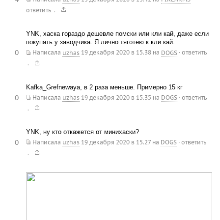
.
ответить
YNK, хаска гораздо дешевле помски или кли кай, даже если
покупать у заводчика. Я лично тяготею к кли кай.
0
Написала
uzhas
19 декабря 2020 в 15.38
на
DOGS
·
ответить
.
Kafka_Grefnewaya, в 2 раза меньше. Примерно 15 кг
0
Написала
uzhas
19 декабря 2020 в 15.35
на
DOGS
·
ответить
.
YNK, ну кто откажется от минихаски?
0
Написала
uzhas
19 декабря 2020 в 15.27
на
DOGS
·
ответить
.