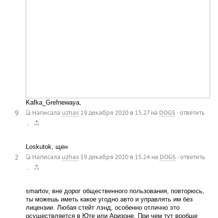
Kafka_Grefnewaya,
9
Написала
uzhas
19 декабря 2020 в 15.27
на
DOGS
·
ответить
.
Loskutok, щен
2
Написала
uzhas
19 декабря 2020 в 15.24
на
DOGS
·
ответить
.
smartov, вне дорог общественного пользования, повторюсь,
ты можешь иметь какое угодно авто и управлять им без
лицензии. Любая стейт лэнд, особенно отлично это
осуществляется в Юте или Аризоне. При чем тут вообще