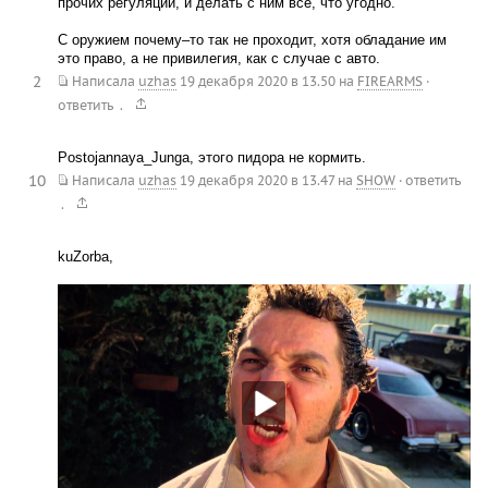
прочих регуляций, и делать с ним все, что угодно.
С оружием почему–то так не проходит, хотя обладание им
это право, а не привилегия, как с случае с авто.
2
Написала
uzhas
19 декабря 2020 в 13.50
на
FIREARMS
·
.
ответить
Postojannaya_Junga, этого пидора не кормить.
10
Написала
uzhas
19 декабря 2020 в 13.47
на
SHOW
·
ответить
.
kuZorba,