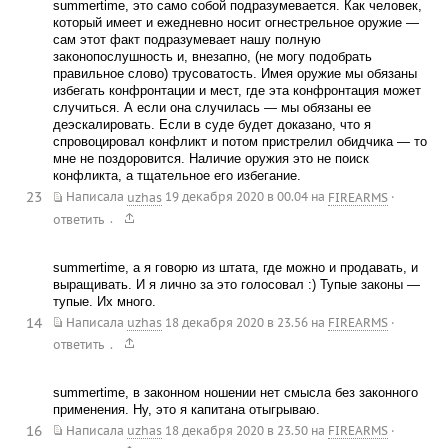
summertime, это само собой подразумевается. Как человек,
который имеет и ежедневно носит огнестрельное оружие —
сам этот факт подразумевает нашу полную
законопослушность и, внезапно, (не могу подобрать
правильное слово) трусоватость. Имея оружие мы обязаны
избегать конфронтации и мест, где эта конфронтация может
случиться. А если она случилась — мы обязаны ее
деэскалировать. Если в суде будет доказано, что я
спровоцировал конфликт и потом пристрелил обидчика — то
мне не поздоровится. Наличие оружия это не поиск
конфликта, а тщательное его избегание.
23
Написала
uzhas
19 декабря 2020 в 00.04
на
FIREARMS
·
.
ответить
summertime, a я говорю из штата, где можно и продавать, и
выращивать. И я лично за это голосовал :) Тупые законы —
тупые. Их много.
14
Написала
uzhas
18 декабря 2020 в 23.56
на
FIREARMS
·
.
ответить
summertime, в законном ношении нет смысла без законного
применения. Ну, это я капитана отыгрываю.
16
Написала
uzhas
18 декабря 2020 в 23.50
на
FIREARMS
·