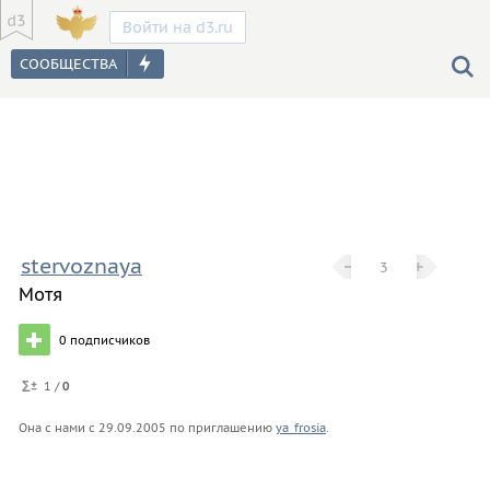
Войти на d3.ru
stervoznaya
−
−
+
+
3
Мотя
0
подписчиков
1 /
0
Она с нами с
29.09.2005
по приглашению
ya_frosia
.