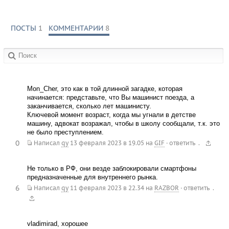
ПОСТЫ
1
КОММЕНТАРИИ
8
в сообществах:
Mon_Cher, это как в той длинной загадке, которая
начинается: представьте, что Вы машинист поезда, а
заканчивается, сколько лет машинисту.
Ключевой момент возраст, когда мы угнали в детстве
машину, адвокат возражал, чтобы в школу сообщали, т.к. это
не было преступлением.
0
.
Написал
qy
13 февраля 2023 в 19.05
на
GIF
·
ответить
Не только в РФ, они везде заблокировали смартфоны
предназначенные для внутреннего рынка.
6
.
Написал
qy
11 февраля 2023 в 22.34
на
RAZBOR
·
ответить
vladimirad, хорошее