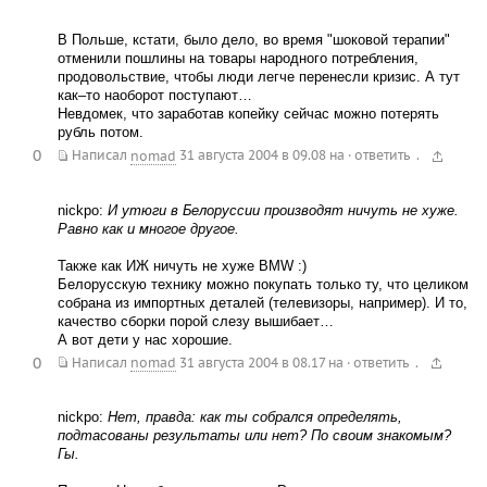
В Польше, кстати, было дело, во время "шоковой терапии"
отменили пошлины на товары народного потребления,
продовольствие, чтобы люди легче перенесли кризис. А тут
как–то наоборот поступают…
Невдомек, что заработав копейку сейчас можно потерять
рубль потом.
0
.
Написал
nomad
31 августа 2004 в 09.08
на
·
ответить
nickpo:
И утюги в Белоруссии производят ничуть не хуже.
Равно как и многое другое.
Также как ИЖ ничуть не хуже BMW :)
Белорусскую технику можно покупать только ту, что целиком
собрана из импортных деталей (телевизоры, например). И то,
качество сборки порой слезу вышибает…
А вот дети у нас хорошие.
0
.
Написал
nomad
31 августа 2004 в 08.17
на
·
ответить
nickpo:
Нет, правда: как ты собрался определять,
подтасованы результаты или нет? По своим знакомым?
Гы.