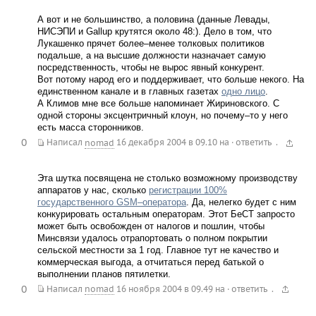
А вот и не большинство, а половина (данные Левады,
НИСЭПИ и Gallup крутятся около 48:). Дело в том, что
Лукашенко прячет более–менее толковых политиков
подальше, а на высшие должности назначает самую
посредственность, чтобы не вырос явный конкурент.
Вот потому народ его и поддерживает, что больше некого. На
единственном канале и в главных газетах
одно лицо
.
А Климов мне все больше напоминает Жириновского. С
одной стороны эксцентричный клоун, но почему–то у него
есть масса сторонников.
0
.
Написал
nomad
16 декабря 2004 в 09.10
на
·
ответить
Эта шутка посвящена не столько возможному производству
аппаратов у нас, сколько
регистрации 100%
государственного GSM–оператора
. Да, нелегко будет с ним
конкурировать остальным операторам. Этот БеСТ запросто
может быть освобожден от налогов и пошлин, чтобы
Минсвязи удалось отрапортовать о полном покрытии
сельской местности за 1 год. Главное тут не качество и
коммерческая выгода, а отчитаться перед батькой о
выполнении планов пятилетки.
0
.
Написал
nomad
16 ноября 2004 в 09.49
на
·
ответить