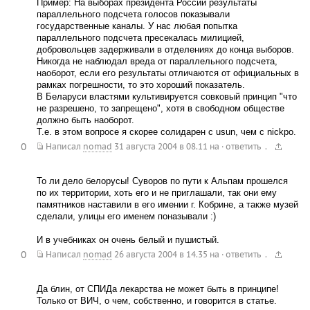
Пример: На выборах президента России результаты
параллельного подсчета голосов показывали
государственные каналы. У нас любая попытка
параллельного подсчета пресекалась милицией,
добровольцев задерживали в отделениях до конца выборов.
Никогда не наблюдал вреда от параллельного подсчета,
наоборот, если его результаты отличаются от официальных в
рамках погрешности, то это хороший показатель.
В Беларуси властями культивируется совковый принцип "что
не разрешено, то запрещено", хотя в свободном обществе
должно быть наоборот.
Т.е. в этом вопросе я скорее солидарен с usun, чем с nickpo.
0
.
Написал
nomad
31 августа 2004 в 08.11
на
·
ответить
То ли дело белорусы! Суворов по пути к Альпам прошелся
по их территории, хоть его и не приглашали, так они ему
памятников наставили в его имении г. Кобрине, а также музей
сделали, улицы его именем поназывали :)
И в учебниках он очень белый и пушистый.
0
.
Написал
nomad
26 августа 2004 в 14.35
на
·
ответить
Да блин, от СПИДа лекарства не может быть в принципе!
Только от ВИЧ, о чем, собственно, и говорится в статье.