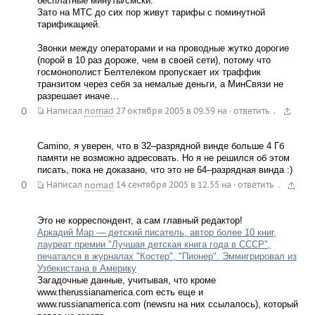
бесплатные минуты/смски.
Зато на МТС до сих пор живут тарифы с поминутной
тарификацией.
Звонки между операторами и на проводные жутко дорогие
(порой в 10 раз дороже, чем в своей сети), потому что
госмонополист Белтелеком пропускает их траффик
транзитом через себя за немалые деньги, а МинСвязи не
разрешает иначе…
0
.
Написал
nomad
27 октября 2005 в 09.59
на
·
ответить
Camino, я уверен, что в 32–разрядной винде больше 4 Гб
памяти не возможно адресовать. Но я не решился об этом
писать, пока не доказано, что это не 64–разрядная винда :)
0
.
Написал
nomad
14 сентября 2005 в 12.55
на
·
ответить
Это не корреспондент, а сам главный редактор!
Аркадий Мар — детский писатель, автор более 10 книг,
лауреат премии "Лучшая детская книга года в СССР",
печатался в журналах "Костер", "Пионер". Эммигрировал из
Узбекистана в Америку
Загадочные данные, учитывая, что кроме
www.therussianamerica.com есть еще и
www.russianamerica.com (newsru на них ссылалось), который