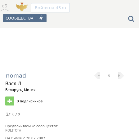
Войти на d3.ru
nomad
−
−
+
+
6
Вася Л.
Беларусь, Минск
0
подписчиков
0 /
0
Предпочитаемые сообщества:
POLITOTA
Он с нами с
20.02.2002
.