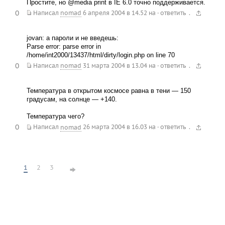
Простите, но @media print в IE 6.0 точно поддерживается.
0
.
Написал
nomad
6 апреля 2004 в 14.52
на
·
ответить
jovan: а пароли и не введешь:
Parse error: parse error in
/home/int2000/13437/html/dirty/login.php on line 70
0
.
Написал
nomad
31 марта 2004 в 13.04
на
·
ответить
Температура в открытом космосе равна в тени — 150
градусам, на солнце — +140.
Температура чего?
0
.
Написал
nomad
26 марта 2004 в 16.03
на
·
ответить
1
2
3