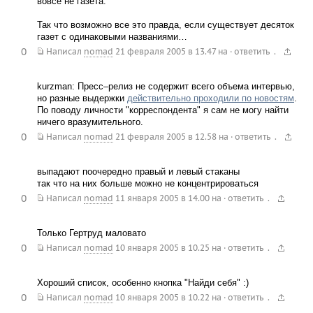
вовсе не газета.
Так что возможно все это правда, если существует десяток
газет с одинаковыми названиями…
0
.
Написал
nomad
21 февраля 2005 в 13.47
на
·
ответить
kurzman: Пресс–релиз не содержит всего объема интервью,
но разные выдержки
действительно проходили по новостям
.
По поводу личности "корреспондента" я сам не могу найти
ничего вразумительного.
0
.
Написал
nomad
21 февраля 2005 в 12.58
на
·
ответить
выпадают поочередно правый и левый стаканы
так что на них больше можно не концентрироваться
0
.
Написал
nomad
11 января 2005 в 14.00
на
·
ответить
Только Гертруд маловато
0
.
Написал
nomad
10 января 2005 в 10.25
на
·
ответить
Хороший список, особенно кнопка "Найди себя" :)
0
.
Написал
nomad
10 января 2005 в 10.22
на
·
ответить