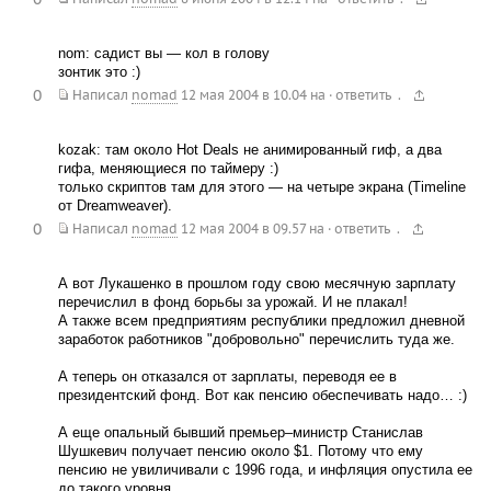
nom: садист вы — кол в голову
зонтик это :)
0
.
Написал
nomad
12 мая 2004 в 10.04
на
·
ответить
kozak: там около Hot Deals не анимированный гиф, а два
гифа, меняющиеся по таймеру :)
только скриптов там для этого — на четыре экрана (Timeline
от Dreamweaver).
0
.
Написал
nomad
12 мая 2004 в 09.57
на
·
ответить
А вот Лукашенко в прошлом году свою месячную зарплату
перечислил в фонд борьбы за урожай. И не плакал!
А также всем предприятиям республики предложил дневной
заработок работников "добровольно" перечислить туда же.
А теперь он отказался от зарплаты, переводя ее в
президентский фонд. Вот как пенсию обеспечивать надо… :)
А еще опальный бывший премьер–министр Станислав
Шушкевич получает пенсию около $1. Потому что ему
пенсию не увиличивали с 1996 года, и инфляция опустила ее
до такого уровня.