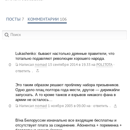
ПОСТЫ
7
КОММЕНТАРИИ
106
в сообществах:
Lukashenko: бывают настолько дрянные правители, что
тотально подавляют революции хорошего народа.
0
Написал
nomad
13 сентября 2014 в 19.33
на
POLITOTA
·
.
ответить
Это таким образом решают проблему набора призывников.
Одно дело плац полтора года мести, другое — дирижабли
запускать. А то кроме танков и взрывов никакого фана в
армии не осталось…
0
.
Написал
nomad
1 ноября 2005 в 09.00
на
·
ответить
В/на Белоруссии изначально все входящие бесплатны и
отсутствует плата за соединение. Абонентка + поременка +