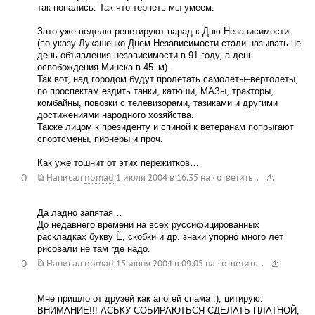
так попались. Так что терпеть мы умеем.
Зато уже неделю репетируют парад к Дню Независимости
(по указу Лукашенко Днем Независимости стали называть не
день объявления независимости в 91 году, а день
освобождения Минска в 45–м).
Так вот, над городом будут пролетать самолеты–вертолеты,
по проспектам ездить танки, катюши, МАЗы, тракторы,
комбайны, повозки с телевизорами, тазиками и другими
достижениями народного хозяйства.
Также лицом к президенту и спиной к ветеранам попрыгают
спортсмены, пионеры и проч.
Как уже тошнит от этих пережитков…
0
.
Написал
nomad
1 июля 2004 в 16.35
на
·
ответить
Да ладно запятая…
До недавнего времени на всех руссифицированных
раскладках букву Ё, скобки и др. знаки упорно много лет
рисовали не там где надо.
0
.
Написал
nomad
15 июня 2004 в 09.05
на
·
ответить
Мне пришло от друзей как апогей спама :), цитирую:
ВНИМАНИЕ!!! АСЬКУ СОБИРАЮТЬСЯ СДЕЛАТЬ ПЛАТНОЙ,