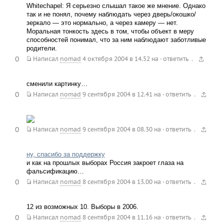
Whitechapel: Я серьезно слышал такое же мнение. Однако
так и не понял, почему наблюдать через дверь/окошко/
зеркало — это нормально, а через камеру — нет.
Моральная тонкость здесь в том, чтобы объект в меру
способностей понимал, что за ним наблюдают заботливые
родители.
0
.
Написал
nomad
4 октября 2004 в 14.52
на
·
ответить
сменили картинку…
0
.
Написал
nomad
9 сентября 2004 в 12.41
на
·
ответить
0
.
Написал
nomad
9 сентября 2004 в 08.30
на
·
ответить
ну, спасибо за поддержку
и как на прошлых выборах Россия закроет глаза на
фальсификацию…
0
.
Написал
nomad
8 сентября 2004 в 13.00
на
·
ответить
12 из возможных 10. Выборы в 2006.
0
.
Написал
nomad
8 сентября 2004 в 11.16
на
·
ответить