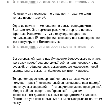
0
.
Написал
nomad
29 июля 2004 в 08.10
на
·
ответить
Не отвечу за украинцев, но у нас почти такая же фигня,
только процент другой.
Одна из причин — монополия на связь госпредприятия
Белтелеком. Это тормозит развитие интернета по всем
фронтам. Например, тут уже обсуждался арест за
использование IP–телефонии, которая у нас запрещена, так
как конкурирует с Белтелекомом.
0
.
Написал
nomad
27 июля 2004 в 14.03
на
·
ответить
Вы осторожней там, у нас Лукашенко белорусского не знает,
так сразу после "референдума" всё начали переводить на
русский, от официальных документов до массового, порой
скандального, закрытия белорусских школ и лицеев.
Теперь белорусскоговорящий человек автоматически
получает ярлык "потенциальный оппозиционер, враг народа",
чисто русскоговорящий — "потенциально умнее президента".
Модно сейчас говорить на "трасянке" — эдаком
косноязычном диалекте бывших председателей колхозов.
Пашти што усе нашыя высшыя чыны разгаварывают на гэтым
языку.