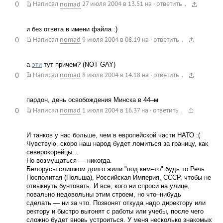
0
.
Написал
nomad
27 июля 2004 в 13.51
на
·
ответить
и без ответа в имени файла :)
0
.
Написал
nomad
9 июля 2004 в 08.19
на
·
ответить
а
эти
тут причем? (NOT GAY)
0
.
Написал
nomad
8 июля 2004 в 14.18
на
·
ответить
пардон, день освобождения Минска в 44–м
0
.
Написал
nomad
1 июля 2004 в 16.37
на
·
ответить
И танков у нас больше, чем в европейской части НАТО :(
Чувствую, скоро наш народ будет ломиться за границу, как
северокорейцы…
Но возмущаться — никогда.
Белорусы слишком долго жили "под кем–то" будь то Речь
Посполитая (Польша), Российская Империя, СССР, чтобы не
отвыкнуть бунтовать. И все, кого ни спроси на улице,
повально недовольны этим строем, но что–нибудь
сделать — ни за что. Позвонят откуда надо директору или
ректору и быстро выгонят с работы или учебы, после чего
сложно будет вновь устроиться. У меня несколько знакомых