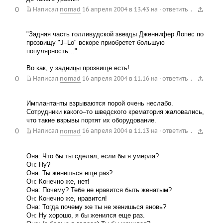
0
.
Написал
nomad
16 апреля 2004 в 13.43
на
·
ответить
"Задняя часть голливудской звезды Дженнифер Лопес по
прозвищу "J–Lo" вскоре приобретет большую
популярность…"
Во как, у задницы прозвище есть!
0
.
Написал
nomad
16 апреля 2004 в 11.16
на
·
ответить
Имплантанты взрываются порой очень неслабо.
Сотрудники какого–то шведского крематория жаловались,
что такие взрывы портят их оборудование.
0
.
Написал
nomad
16 апреля 2004 в 11.13
на
·
ответить
Она: Что бы ты сделал, если бы я умерла?
Он: Ну?
Она: Ты женишься еще раз?
Он: Конечно же, нет!
Она: Почему? Тебе не нравится быть женатым?
Он: Конечно же, нравится!
Она: Тогда почему же ты не женишься вновь?
Он: Ну хорошо, я бы женился еще раз.