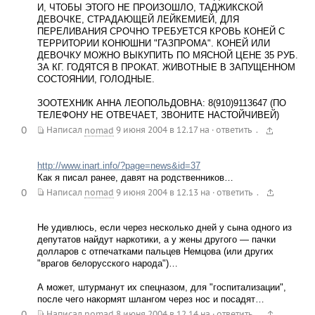
И, ЧТОБЫ ЭТОГО НЕ ПРОИЗОШЛО, ТАДЖИКСКОЙ
ДЕВОЧКЕ, СТРАДАЮЩЕЙ ЛЕЙКЕМИЕЙ, ДЛЯ
ПЕРЕЛИВАНИЯ СРОЧНО ТРЕБУЕТСЯ КРОВЬ КОНЕЙ С
ТЕРРИТОРИИ КОНЮШНИ "ГАЗПРОМА". КОНЕЙ ИЛИ
ДЕВОЧКУ МОЖНО ВЫКУПИТЬ ПО МЯСНОЙ ЦЕНЕ 35 РУБ.
ЗА КГ. ГОДЯТСЯ В ПРОКАТ. ЖИВОТНЫЕ В ЗАПУЩЕННОМ
СОСТОЯНИИ, ГОЛОДНЫЕ.
ЗООТЕХНИК АННА ЛЕОПОЛЬДОВНА: 8(910)9113647 (ПО
ТЕЛЕФОНУ НЕ ОТВЕЧАЕТ, ЗВОНИТЕ НАСТОЙЧИВЕЙ)
0
.
Написал
nomad
9 июня 2004 в 12.17
на
·
ответить
http://www.inart.info/?page=news&id=37
Как я писал ранее, давят на родственников…
0
.
Написал
nomad
9 июня 2004 в 12.13
на
·
ответить
Не удивлюсь, если через несколько дней у сына одного из
депутатов найдут наркотики, а у жены другого — пачки
долларов с отпечатками пальцев Немцова (или других
"врагов белорусского народа")…
А может, штурманут их спецназом, для "госпитализации",
после чего накормят шлангом через нос и посадят…
0
.
Написал
nomad
8 июня 2004 в 12.14
на
·
ответить