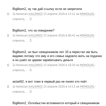
Biglibom2, ну так дай ссылку если не запретили
0
Написал
mALENKII
25 апреля 2026 в 13.21
на
MONOLOG
·
.
ответить
Biglibom2, что за поведение?
0
Написал
mALENKII
25 апреля 2026 в 06.42
на
MONOLOG
·
.
ответить
Biglibom2, он был священником лет 10 а перестал им быть
видимо потому что ему и его семье надоело жить на подачки
и он ушёл из церкви зарабатывать деньги
0
Написал
mALENKII
23 апреля 2026 в 18.20
на
MONOLOG
·
.
ответить
astart62, я вот тоже в первый раз не понял кто поёт
0
Написал
mALENKII
23 апреля 2026 в 14.13
на
MONOLOG
·
.
ответить
Biglibom2, Охлобыстин вспомнился который и священником