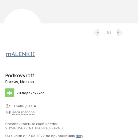
−
−
+
+
-81
mALENKII
Podkovyroff
Россия, Москва
20
подписчиков
-16486 /
-11.4
веса голосов
Предпочитаемые сообщества:
V_PSIHUSHKE
,
NA_PECHKE
,
PRAZNIK
Он с нами с
12.08.2022
по приглашению
dirty
.