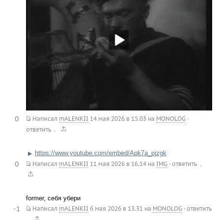
0
Написал
mALENKII
14 мая 2026 в 15.03
на
MONOLOG
·
.
ответить
https://www.youtube.com/embed/Apk7a_pjzgk
▶
0
.
Написал
mALENKII
11 мая 2026 в 16.14
на
IMG
·
ответить
former, себя убери
-1
Написал
mALENKII
6 мая 2026 в 13.31
на
MONOLOG
·
ответить
.