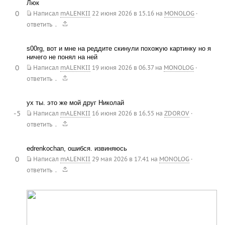
Люк
0
Написал
mALENKII
22 июня 2026 в 15.16
на
MONOLOG
·
.
ответить
s00rg, вот и мне на реддите скинули похожую картинку но я
ничего не понял на ней
0
Написал
mALENKII
19 июня 2026 в 06.37
на
MONOLOG
·
.
ответить
ух ты. это же мой друг Николай
-5
Написал
mALENKII
16 июня 2026 в 16.55
на
ZDOROV
·
.
ответить
edrenkochan, ошибся. извиняюсь
0
Написал
mALENKII
29 мая 2026 в 17.41
на
MONOLOG
·
.
ответить