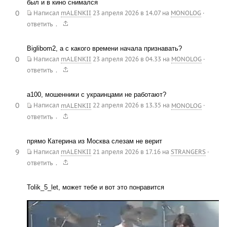
был и в кино снимался
0
Написал
mALENKII
23 апреля 2026 в 14.07
на
MONOLOG
·
.
ответить
Biglibom2, а с какого времени начала признавать?
0
Написал
mALENKII
23 апреля 2026 в 04.33
на
MONOLOG
·
.
ответить
a100, мошенники с украинцами не работают?
0
Написал
mALENKII
22 апреля 2026 в 13.35
на
MONOLOG
·
.
ответить
прямо Катерина из Москва слезам не верит
9
Написал
mALENKII
21 апреля 2026 в 17.16
на
STRANGERS
·
.
ответить
Tolik_5_let, может тебе и вот это понравится