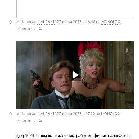
0
Написал
mALENKII
23 июня 2026 в 16.48
на
MONOLOG
·
.
ответить
0
Написал
mALENKII
23 июня 2026 в 07.22
на
MONOLOG
·
.
ответить
igorp1024, я помню. я же с ним работал. фильм называется