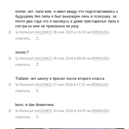
stoner, нет. папа жив. я имел ввиду что подготавливаясь к
будущему без папы я был вынужден лечь в психушку. за
почти два года что я нахожусь в доме престарелых папа и
сестра ко мне не приезжали ни разу
0
Написал
mALENKII
28 мая 2026 в 16.39
на
MONOLOG
·
.
ответить
stoner,?
0
Написал
mALENKII
28 мая 2026 в 08.06
на
MONOLOG
·
.
ответить
Trafaret, нет школу я бросил после второго класса
0
Написал
mALENKII
27 мая 2026 в 17.10
на
MONOLOG
·
.
ответить
lesin, в бан блевотина
0
Написал
mALENKII
20 мая 2026 в 19.05
на
MONOLOG
·
.
ответить