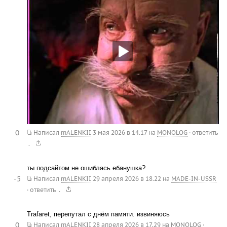
0
Написал
mALENKII
3 мая 2026 в 14.17
на
MONOLOG
·
ответить
.
ты подсайтом не ошиблась ебанушка?
-5
Написал
mALENKII
29 апреля 2026 в 18.22
на
MADE-IN-USSR
.
·
ответить
Trafaret, перепутал с днём памяти. извиняюсь
0
Написал
mALENKII
28 апреля 2026 в 17.29
на
MONOLOG
·