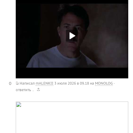
0
Написал
mALENKII
3 июля 2026 в 09.18
на
MONOLOG
·
.
ответить