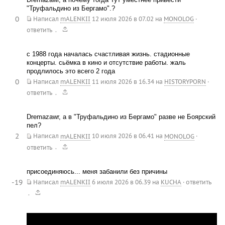
"Труфальдино из Бергамо".?
0
Написал
mALENKII
12 июля 2026 в 07.02
на
MONOLOG
·
.
ответить
с 1988 года началась счастливая жизнь. стадионные
концерты. сьёмка в кино и отсутствие работы. жаль
продлилось это всего 2 года
0
Написал
mALENKII
11 июля 2026 в 16.34
на
HISTORYPORN
·
.
ответить
Dremazawr, а в "Труфальдино из Бергамо" разве не Боярский
пел?
2
Написал
mALENKII
10 июля 2026 в 06.41
на
MONOLOG
·
.
ответить
присоединяюсь... меня забанили без причины
-19
Написал
mALENKII
6 июля 2026 в 06.39
на
KUCHA
·
ответить
.