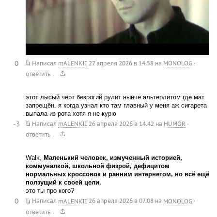
0
Написал
mALENKII
27 апреля 2026 в 14.58
на
MONOLOG
·
.
ответить
этот лысый чёрт безрогий рулит нынче альтерлитом где мат
запрещён. я когда узнал кто там главный у меня аж сигарета
выпала из рота хотя я не курю
-3
Написал
mALENKII
26 апреля 2026 в 14.42
на
HUMOR
·
.
ответить
Walk,
Маленький человек, измученный историей,
коммуналкой, школьной физрой, дефицитом
нормальных кроссовок и ранним интернетом, но всё ещё
ползущий к своей цели.
это ты про кого?
0
Написал
mALENKII
26 апреля 2026 в 07.08
на
MONOLOG
·
.
ответить