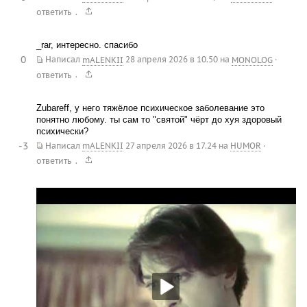
.
ответить
_rar, интересно. спасибо
0
Написал
mALENKII
28 апреля 2026 в 10.50
на
MONOLOG
·
.
ответить
Zubareff, у него тяжёлое психическое заболевание это
понятно любому. ты сам то "святой" чёрт до хуя здоровый
психически?
-3
Написал
mALENKII
27 апреля 2026 в 17.24
на
HUMOR
·
.
ответить