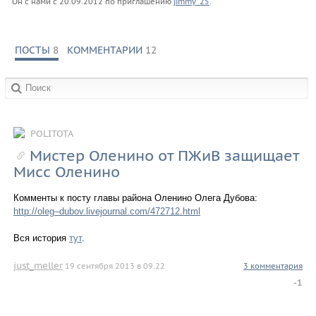
Он с нами с
20.09.2012
по приглашению
jimmy_25
.
ПОСТЫ
8
КОММЕНТАРИИ
12
в сообществах:
POLITOTA
Мистер Оленино от ПЖиВ защищает
Мисс Оленино
Комменты к посту главы района Оленино Олега Дубова:
http://oleg–dubov.livejournal.com/472712.html
Вся история
тут
.
just_meller
19 сентября 2013 в 09.22
3 комментария
-1