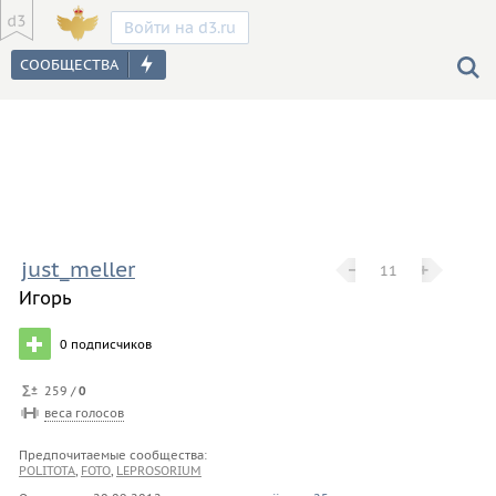
Войти на d3.ru
just_meller
−
−
+
+
11
Игорь
0
подписчиков
259 /
0
веса голосов
Предпочитаемые сообщества:
POLITOTA
,
FOTO
,
LEPROSORIUM