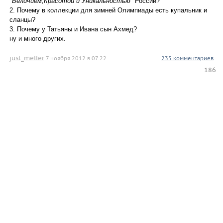
"Величием,Красотой и Уникальностью"
России?
2. Почему в коллекции для зимней Олимпиады есть купальник и
сланцы?
3. Почему у Татьяны и Ивана сын Ахмед?
ну и много других.
just_meller
7 ноября 2012 в 07.22
235 комментариев
186