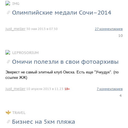
IMG
Олимпийские медали Сочи–2014
just_meller
30 мая 2013 в 07.50
27 комментариев
10
LEPROSORIUM
Омичи полезли в свои фотоархивы
Эверест не самый элитный клуб Омска. Есть еще "Учкудук". (по
ссылке ЖЖ)
just_meller
10 апреля 2013 в 11.23
7 комментариев
18+
4
TRAVEL
Бизнес на 5км пляжа