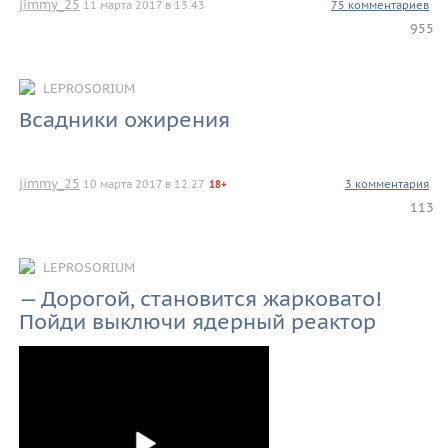
jimmy_25
11 марта 2017 в 13.43
75 комментариев
955
LEPROSORIUM
Всадники ожирения
jimmy_25
10 марта 2017 в 12.27
3 комментария
18+
113
LEPROSORIUM
— Дорогой, становится жарковато!
Пойди выключи ядерный реактор