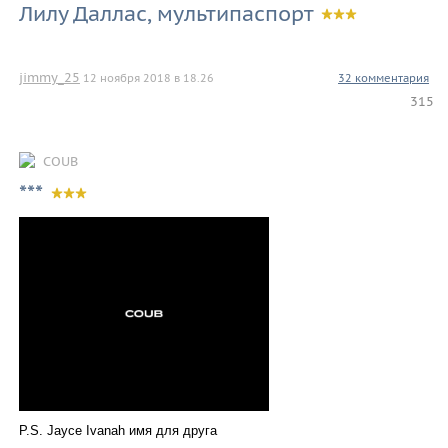
Лилу Даллас, мультипаспорт
jimmy_25
12 ноября 2018 в 18.26
32 комментария
315
COUB
***
P.S. Jayce Ivanah имя для друга