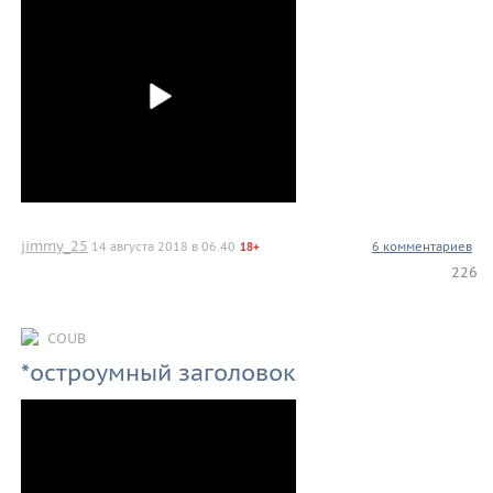
jimmy_25
14 августа 2018 в 06.40
6 комментариев
18+
226
COUB
*остроумный заголовок