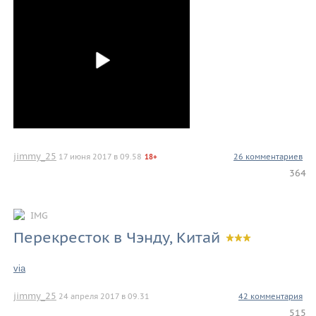
jimmy_25
17 июня 2017 в 09.58
26 комментариев
18+
364
IMG
Перекресток в Чэнду, Китай
via
jimmy_25
24 апреля 2017 в 09.31
42 комментария
515