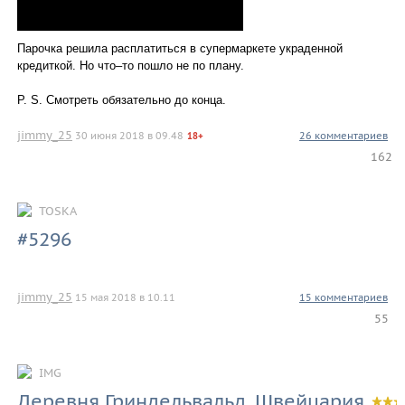
Парочка решила расплатиться в супермаркете украденной
кредиткой. Но что–то пошло не по плану.
P. S. Смотреть обязательно до конца.
jimmy_25
30 июня 2018 в 09.48
26 комментариев
18+
162
TOSKA
#5296
jimmy_25
15 мая 2018 в 10.11
15 комментариев
55
IMG
Деревня Гриндельвальд, Швейцария