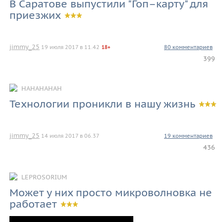
В Саратове выпустили "Гоп–карту" для
приезжих
jimmy_25
19 июля 2017 в 11.42
80 комментариев
18+
399
HAHAHAHAH
Технологии проникли в нашу жизнь
jimmy_25
14 июля 2017 в 06.37
19 комментариев
436
LEPROSORIUM
Может у них просто микроволновка не
работает