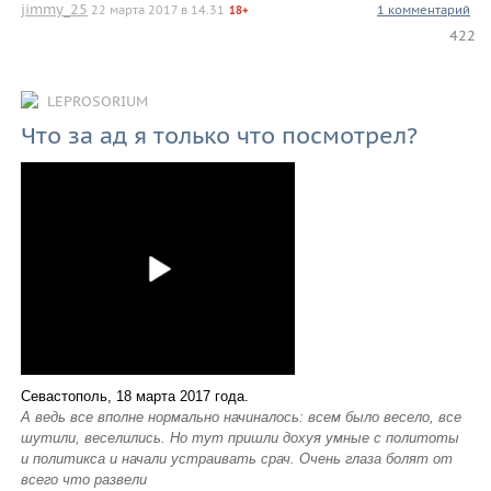
jimmy_25
22 марта 2017 в 14.31
1 комментарий
18+
422
LEPROSORIUM
Что за ад я только что посмотрел?
Севастополь, 18 марта 2017 года.
А ведь все вполне нормально начиналось: всем было весело, все
шутили, веселились. Но тут пришли дохуя умные с политоты
и политикса и начали устраивать срач. Очень глаза болят от
всего что развели