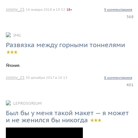
jimmy_25
14 января 2018 в 19.52
9 комментариев
18+
368
IMG
Развязка между горными тоннелями
Япония.
jimmy_25
30 декабря 2017 в 10.13
8 комментариев
401
LEPROSORIUM
Был бы у меня такой макет — я может
и не женился бы никогда