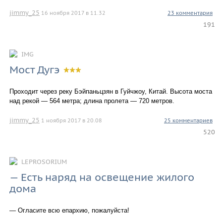
jimmy_25
16 ноября 2017 в 11.32
23 комментария
191
IMG
Мост Дугэ
Проходит через реку Бэйпаньцзян в Гуйчжоу, Китай. Высота моста
над рекой — 564 метра; длина пролета — 720 метров.
jimmy_25
1 ноября 2017 в 20.08
25 комментариев
520
LEPROSORIUM
— Есть наряд на освещение жилого
дома
— Огласите всю епархию, пожалуйста!