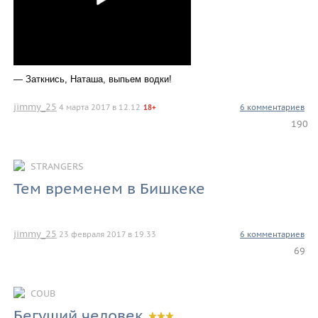
— Заткнись, Наташа, выпьем водки!
jimmy_25
4 марта 2017 в 12.12
6 комментариев
18+
190
STRANGERS
Тем временем в Бишкеке
jimmy_25
23 февраля 2017 в 19.33
6 комментариев
69
COUB
Бегущий человек