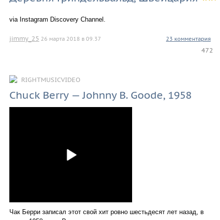
via Instagram Discovery Channel.
jimmy_25
26 марта 2018 в 09.37
23 комментария
472
RIGHTMUSICVIDEO
Chuck Berry — Johnny B. Goode, 1958
Чак Берри записал этот свой хит ровно шестьдесят лет назад, в