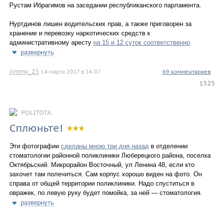
Рустам Ибрагимов на заседании республиканского парламента.
Нуртдинов лишен водительских прав, а также приговорен за
хранение и перевозку наркотических средств к
административному аресту
на 15 и 12 суток соответственно
развернуть
jimmy_25
14 марта 2017 в 14.07
69 комментариев
1525
POLITOTA
Сплюньте!
Эти фотографии
сделаны мною три дня назад
в отделении
стоматологии районной поликлиники Люберецкого района, поселка
Октябрьский. Микрорайон Восточный, ул Ленина 48, если кто
захочет там полечиться. Сам корпус хорошо виден на фото. Он
справа от общей территории поликлиники. Надо спуститься в
овражек, по левую руку будет помойка, за ней — стоматология.
развернуть