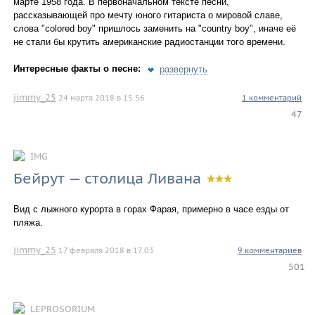
марте 1958 года. В первоначальном тексте песни,
рассказывающей про мечту юного гитариста о мировой славе,
слова "colored boy" пришлось заменить на "country boy", иначе её
не стали бы крутить американские радиостанции того времени.
Интересные факты о песне:
развернуть
jimmy_25
24 марта 2018 в 15.56
1 комментарий
47
IMG
Бейрут — столица Ливана
Вид с лыжного курорта в горах Фарая, примерно в часе езды от
пляжа.
jimmy_25
17 февраля 2018 в 17.03
9 комментариев
501
LEPROSORIUM