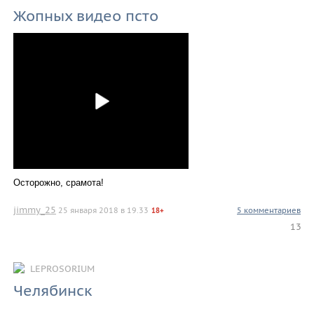
Жопных видео псто
Осторожно, срамота!
jimmy_25
25 января 2018 в 19.33
5 комментариев
18+
13
LEPROSORIUM
Челябинск