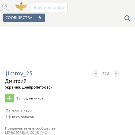
Войти на d3.ru
jimmy_25
−
−
+
+
328
Дмитрий
Украина, Днепропетровск
15
подписчиков
92804 /
17.8
веса голосов
Предпочитаемые сообщества:
LEPROSORIUM
,
COUB
,
IMG