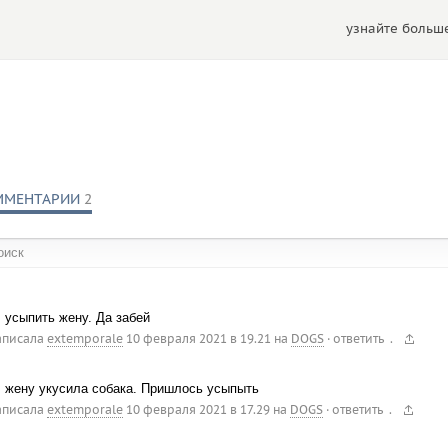
узнайте больше
ММЕНТАРИИ
2
обществах:
, усыпить жену. Да забей
.
аписала
extemporale
10 февраля 2021 в 19.21
на
DOGS
·
ответить
, жену укусила собака. Пришлось усыпыть
.
аписала
extemporale
10 февраля 2021 в 17.29
на
DOGS
·
ответить