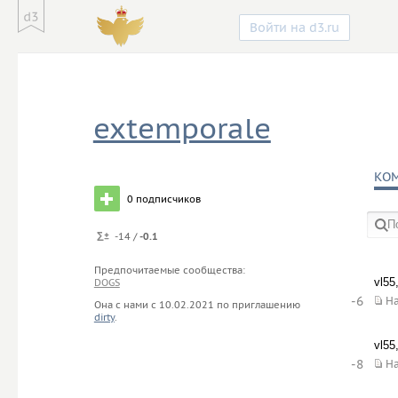
Войти на d3.ru
extemporale
КО
0
подписчиков
-14 /
-0.1
в со
Предпочитаемые сообщества:
vl55
DOGS
-6
Н
Она с нами с
10.02.2021
по приглашению
dirty
.
vl55
-8
Н