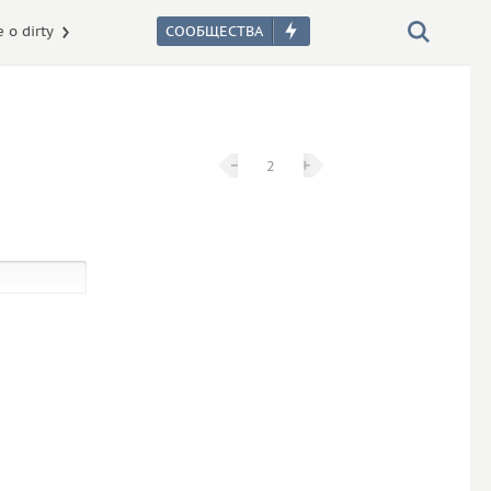
 о dirty
−
−
+
+
2