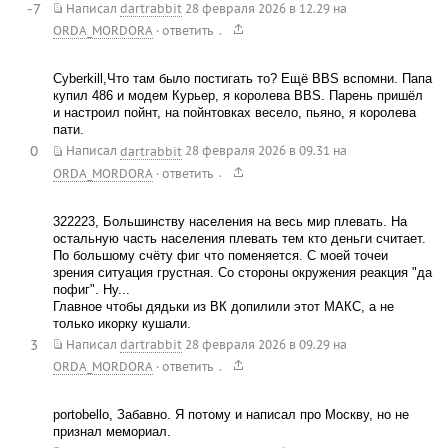
-7
Написал
dartrabbit
28 февраля 2026 в 12.29
на
.
ORDA_MORDORA
·
ответить
Cyberkill,Что там было постигать то? Ещё BBS вспомни. Папа
купил 486 и модем Курьер, я королева BBS. Парень пришёл
и настроил пойнт, на пойнтовках весело, пьяно, я королева
пати.
0
Написал
dartrabbit
28 февраля 2026 в 09.31
на
.
ORDA_MORDORA
·
ответить
322223, Большинству населения на весь мир плевать. На
остальную часть населения плевать тем кто деньги считает.
По большому счёту фиг что поменяется. С моей точеи
зрения ситуация грустная. Со стороны окружения реакция "да
пофиг". Ну...
Главное чтобы дядьки из ВК допилили этот МАКС, а не
только икорку кушали.
3
Написал
dartrabbit
28 февраля 2026 в 09.29
на
.
ORDA_MORDORA
·
ответить
portobello, Забавно. Я потому и написал про Москву, но не
признал мемориал.