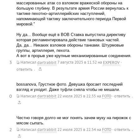
массированных атак со взломом вражеской обороны на
большую глубину. В результате армия России вернулась к
тактике пехотно–артиллерийских наступлений,
напоминающей тактику заключительного периода Первой
мировой."
Ну да... Вообще ещё в ВОВ Ставка выпустила директиву
которая регламентировала действие танковых частей.
Да, да... Никаких взломов обороны танками. Штурмовые
группы, артиллерия, пехота.
А вот в прорыв уже крупные механизированные соединения.
3
Написал
dartrabbit
7 августа 2025 в 11.52
на
EXPEROV
·
.
ответить
bossanova, Грустное фото. Девушка бросает последний
взгляд и уходит. Даже туфли сняла чтобы не мешали.
0
.
Написал
dartrabbit
22 июля 2025 в 22.55
на
FOTO
·
ответить
Честно говоря долго не мог понять зачем муку на пирожок с
мясом сыпать.
2
.
Написал
dartrabbit
22 июля 2025 в 22.54
на
FOTO
·
ответить