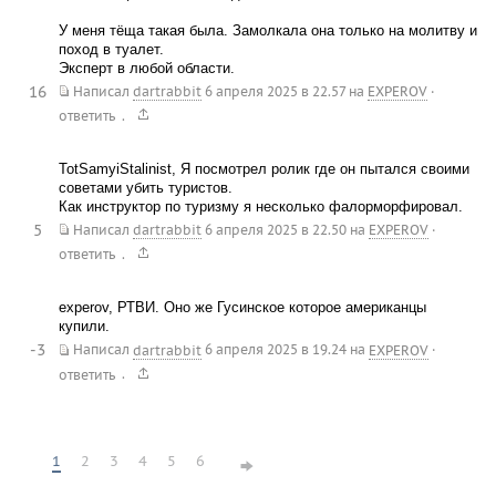
У меня тёща такая была. Замолкала она только на молитву и
поход в туалет.
Эксперт в любой области.
16
Написал
dartrabbit
6 апреля 2025 в 22.57
на
EXPEROV
·
.
ответить
TotSamyiStalinist, Я посмотрел ролик где он пытался своими
советами убить туристов.
Как инструктор по туризму я несколько фалорморфировал.
5
Написал
dartrabbit
6 апреля 2025 в 22.50
на
EXPEROV
·
.
ответить
experov, РТВИ. Оно же Гусинское которое американцы
купили.
-3
Написал
dartrabbit
6 апреля 2025 в 19.24
на
EXPEROV
·
.
ответить
1
2
3
4
5
6