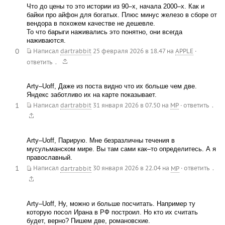
Что до цены то это истории из 90–х, начала 2000–х. Как и
байки про айфон для богатых. Плюс минус железо в сборе от
вендора в похожем качестве не дешевле.
То что барыги наживались это понятно, они всегда
наживаются.
0
Написал
dartrabbit
25 февраля 2026 в 18.47
на
APPLE
·
.
ответить
Arty–Uoff, Даже из поста видно что их больше чем две.
Яндекс заботливо их на карте показывает.
1
.
Написал
dartrabbit
31 января 2026 в 07.50
на
MP
·
ответить
Arty–Uoff, Парирую. Мне безразличны течения в
мусульманском мире. Вы там сами как–то определитесь. А я
православный.
1
.
Написал
dartrabbit
30 января 2026 в 22.04
на
MP
·
ответить
Arty–Uoff, Ну, можно и больше посчитать. Например ту
которую посол Ирана в РФ построил. Но кто их считать
будет, верно? Пишем две, романовские.