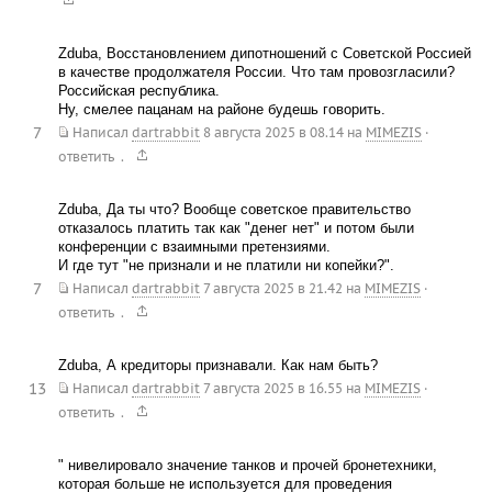
Zduba, Восстановлением дипотношений с Советской Россией
в качестве продолжателя России. Что там провозгласили?
Российская республика.
Ну, смелее пацанам на районе будешь говорить.
7
Написал
dartrabbit
8 августа 2025 в 08.14
на
MIMEZIS
·
.
ответить
Zduba, Да ты что? Вообще советское правительство
отказалось платить так как "денег нет" и потом были
конференции с взаимными претензиями.
И где тут "не признали и не платили ни копейки?".
7
Написал
dartrabbit
7 августа 2025 в 21.42
на
MIMEZIS
·
.
ответить
Zduba, А кредиторы признавали. Как нам быть?
13
Написал
dartrabbit
7 августа 2025 в 16.55
на
MIMEZIS
·
.
ответить
" нивелировало значение танков и прочей бронетехники,
которая больше не используется для проведения