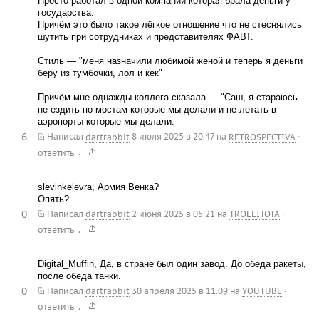
Просто работал в одной компании которая брала деньги у
государства.
Причём это было такое лёгкое отношение что не стеснялись
шутить при сотрудниках и представителях ФАВТ.
Стиль — "меня назначили любимой женой и теперь я деньги
беру из тумбочки, лол и кек"
Причём мне однажды коллега сказала — "Саш, я стараюсь
не ездить по мостам которые мы делали и не летать в
аэропорты которые мы делали.
6
Написал
dartrabbit
8 июля 2025 в 20.47
на
RETROSPECTIVA
·
.
ответить
slevinkelevra, Армия Венка?
Опять?
0
Написал
dartrabbit
2 июня 2025 в 05.21
на
TROLLITOTA
·
.
ответить
Digital_Muffin, Да, в стране был один завод. До обеда ракеты,
после обеда танки.
0
Написал
dartrabbit
30 апреля 2025 в 11.09
на
YOUTUBE
·
.
ответить