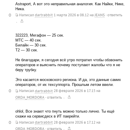
Astraport, А вот это неправильная аналогия. Как Найки, Нике,
Ника.
0
Написал
dartrabbit
1 марта 2026 в 08.12
на
JEANS
·
ответить
.
322223, Мегафон — 25 сек.
МТС — 40 сек.
Билайн — 30 сек.
Т2 — 30 сек.
Не благодари, я сегодня всё утро потратил чтобы обзвонить
операторов и выяснить почему поступают жалобы что я не
беру трубку.
Это касается московского региона. И да, это данные самих
операторов, от их техсуппорта. Прошлым летом ввели.
0
Написал
dartrabbit
28 февраля 2026 в 17.15
на
.
ORDA_MORDORA
·
ответить
ohlol, Все знают что пнуть можно только лично. Ты ещё
скажи на сервисдеск в ИТ паерейти.
0
Написал
dartrabbit
28 февраля 2026 в 17.12
на
.
ORDA_MORDORA
·
ответить