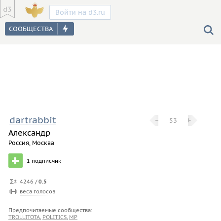
Войти на d3.ru
dartrabbit
−
−
+
+
53
Александр
Россия, Москва
1
подписчик
4246 /
0.5
веса голосов
Предпочитаемые сообщества:
TROLLITOTA
,
POLITICS
,
MP