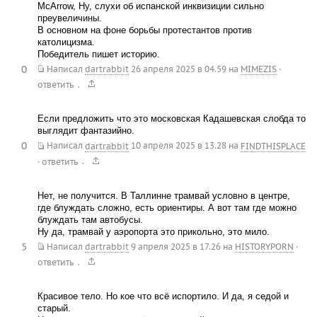
McArrow, Ну, слухи об испанской инквизиции сильно
преувеличины.
В основном на фоне борьбы протестантов против
католицизма.
Победитель пишет историю.
0
Написал
dartrabbit
26 апреля 2025 в 04.59
на
MIMEZIS
·
.
ответить
Если предложить что это московская Кадашевская слобда то
выглядит фантазийно.
0
Написал
dartrabbit
10 апреля 2025 в 13.28
на
FINDTHISPLACE
.
·
ответить
Нет, не получится. В Таллинне трамвай условно в центре,
где блуждать сложно, есть ориентиры. А вот там где можно
блуждать там автобусы.
Ну да, трамвай у аэропорта это прикольно, это мило.
5
Написал
dartrabbit
9 апреля 2025 в 17.26
на
HISTORYPORN
·
.
ответить
Красивое тело. Но кое что всё испортило. И да, я седой и
старый.