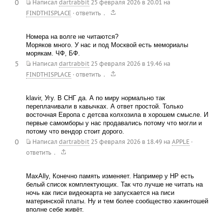
0
Написал
dartrabbit
25 февраля 2026 в 20.01
на
.
FINDTHISPLACE
·
ответить
Номера на волге не читаются?
Моряков много. У нас и под Москвой есть мемориалы
морякам. ЧФ, БФ.
5
Написал
dartrabbit
25 февраля 2026 в 19.46
на
.
FINDTHISPLACE
·
ответить
klavir, Угу. В СНГ да. А по миру нормально так
переплачивали в кавычках. А ответ простой. Только
восточная Европа с детсва колхозила в хорошем смысле. И
первые самомборы у нас продавались потому что могли и
потому что вендор стоит дорого.
0
Написал
dartrabbit
25 февраля 2026 в 18.49
на
APPLE
·
.
ответить
MaxAlly, Конечно память изменяет. Например у HP есть
белый список комплектующих. Так что лучше не читать на
ночь как писи видеокарта не запускается на писи
материнской платы. Ну и тем более сообщество хакинтошей
вполне себе живёт.