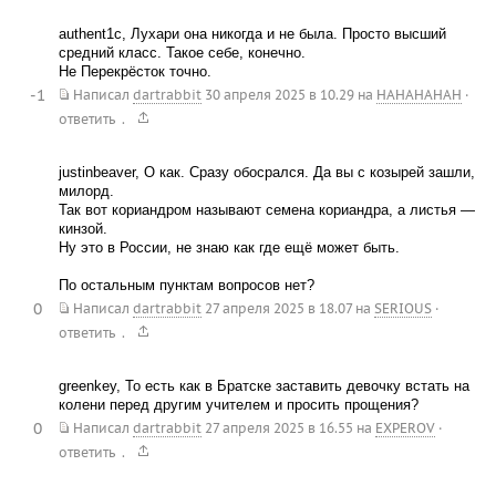
authent1c, Лухари она никогда и не была. Просто высший
средний класс. Такое себе, конечно.
Не Перекрёсток точно.
-1
Написал
dartrabbit
30 апреля 2025 в 10.29
на
HAHAHAHAH
·
.
ответить
justinbeaver, О как. Сразу обосрался. Да вы с козырей зашли,
милорд.
Так вот кориандром называют семена кориандра, а листья —
кинзой.
Ну это в России, не знаю как где ещё может быть.
По остальным пунктам вопросов нет?
0
Написал
dartrabbit
27 апреля 2025 в 18.07
на
SERIOUS
·
.
ответить
greenkey, То есть как в Братске заставить девочку встать на
колени перед другим учителем и просить прощения?
0
Написал
dartrabbit
27 апреля 2025 в 16.55
на
EXPEROV
·
.
ответить