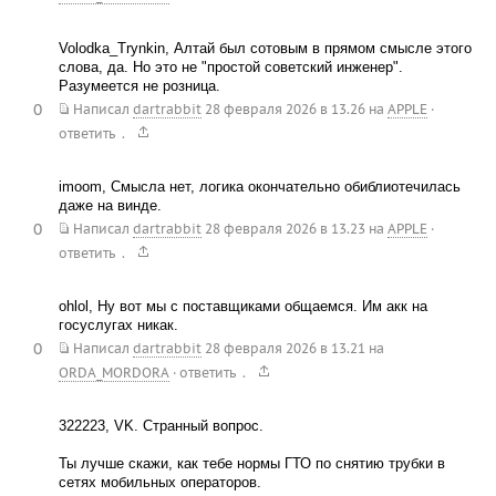
Volodka_Trynkin, Алтай был сотовым в прямом смысле этого
слова, да. Но это не "простой советский инженер".
Разумеется не розница.
0
Написал
dartrabbit
28 февраля 2026 в 13.26
на
APPLE
·
.
ответить
imoom, Смысла нет, логика окончательно обиблиотечилась
даже на винде.
0
Написал
dartrabbit
28 февраля 2026 в 13.23
на
APPLE
·
.
ответить
ohlol, Ну вот мы с поставщиками общаемся. Им акк на
госуслугах никак.
0
Написал
dartrabbit
28 февраля 2026 в 13.21
на
.
ORDA_MORDORA
·
ответить
322223, VK. Странный вопрос.
Ты лучше скажи, как тебе нормы ГТО по снятию трубки в
сетях мобильных операторов.