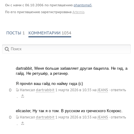
Он с нами с
06.10.2006
по приглашению
phantoma5
.
По его приглашению зарегистрирована
Artemis
.
ПОСТЫ
1
КОММЕНТАРИИ
1054
в сообществах:
dartrabbit, Меня больше забавляет другая бацилла. Не гид, а
гайд. Не ретушёр, а ретачер.
Я прочёл ваш гайд по найму гида (с)
0
Написал
dartrabbit
1 марта 2026 в 10.55
на
JEANS
·
ответить
.
elicaster, Ну так я о том. В русском из греческого Ксерокс.
0
Написал
dartrabbit
1 марта 2026 в 10.53
на
JEANS
·
ответить
.