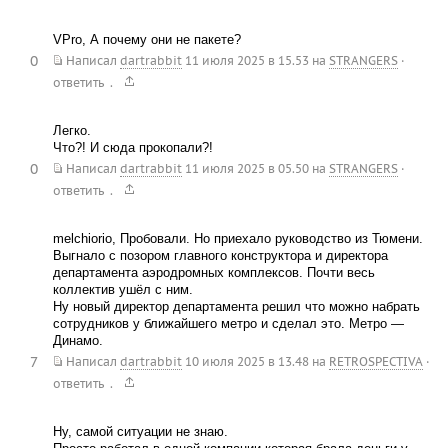
VPro, А почему они не пакете?
0
Написал
dartrabbit
11 июля 2025 в 15.53
на
STRANGERS
·
.
ответить
Легко.
Что?! И сюда прокопали?!
0
Написал
dartrabbit
11 июля 2025 в 05.50
на
STRANGERS
·
.
ответить
melchiorio, Пробовали. Но приехало руководство из Тюмени.
Выгнало с позором главного конструктора и директора
департамента аэродромных комплексов. Почти весь
коллектив ушёл с ним.
Ну новый директор департамента решил что можно набрать
сотрудников у ближайшего метро и сделал это. Метро —
Динамо.
7
Написал
dartrabbit
10 июля 2025 в 13.48
на
RETROSPECTIVA
·
.
ответить
Ну, самой ситуации не знаю.