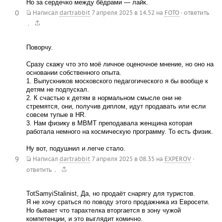
Но за сердечко между бёдрами — лайк.
0
Написал
dartrabbit
7 апреля 2025 в 14.52
на
FOTO
·
ответить
.
Поворчу.
Сразу скажу что это моё личное оценочное мнение, но оно на
основании собственного опыта.
1. Выпускников московского педагогического я бы вообще к
детям не подпускал.
2. К счастью к детям в нормальном смысле они не
стремятся, они, получив диплом, идут продавать или если
совсем тупые в HR.
3. Нам физику в МВМТ преподавала женщина которая
работала немного на космическую программу. То есть физик.
Ну вот, подушнил и легче стало.
9
Написал
dartrabbit
7 апреля 2025 в 08.35
на
EXPEROV
·
.
ответить
TotSamyiStalinist, Да, но продаёт снарягу для туристов.
Я не хочу сраться по поводу этого продажника из Евросети.
Но бывает что тарахтелка вторгается в зону чужой
компетенции, и это выглядит комично.