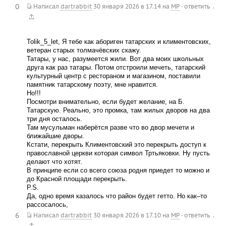
0
.
Написал
dartrabbit
30 января 2026 в 17.14
на
MP
·
ответить
Tolik_5_let, Я тебе как абориген татарских и климентовских,
ветеран старых толмачёвских скажу.
Татары, у нас, разумеется жили. Вот два моих школьных
друга как раз татары. Потом отстроили мечеть, татарский
культурный центр с рестораном и магазином, поставили
памятник татарскому поэту, мне нравится.
Но!!!
Посмотри внимательно, если будет желание, на Б.
Татарскую. Реально, это промка, там жилых дворов на два
три дня осталось.
Там мусульман наберётся разве что во двор мечети и
ближайшие дворы.
Кстати, перекрыть Климентовский это перекрыть доступ к
православной церкви которая символ Тртьяковки. Ну пусть
делают что хотят.
В принципе если со всего союза родня приедет то можно и
до Красной площади перекрыть.
P.S.
Да, одно время казалось что район будет гетто. Но как–то
рассосалось,
6
.
Написал
dartrabbit
30 января 2026 в 17.10
на
MP
·
ответить