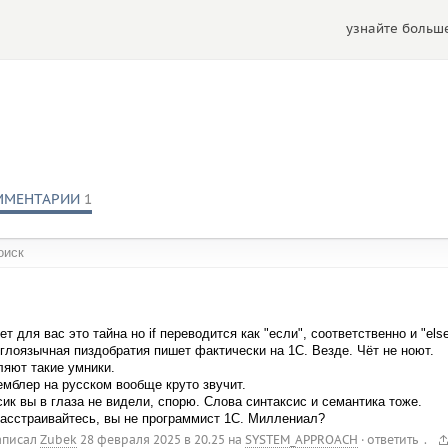
узнайте больше
ММЕНТАРИИ
1
обществах:
т для вас это тайна но if переводится как "если", соответственно и "els
глоязычная пиздобратия пишет фактически на 1С. Везде. Чёт не ноют.
яют такие умники.
мблер на русском вообще круто звучит.
ик вы в глаза не видели, спорю. Слова синтаксис и семантика тоже.
асстраивайтесь, вы не программист 1С. Миллениал?
.
аписал
Zubek
28 февраля 2025 в 20.25
на
SYSTEM_APPROACH
·
ответить