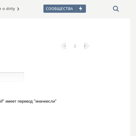
 о dirty
−
−
+
+
2
eif" имеет перевод "иначеесли"