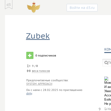
Войти на d3.ru
Zubek
КО
0
подписчиков
9 /
0
веса голосов
в со
Предпочитаемые сообщества:
Може
SYSTEM_APPROACH
И ан
Он с нами с
28.02.2025
по приглашению
Умил
dirty
.
Ассе
Бэйс
Не р
9
Н