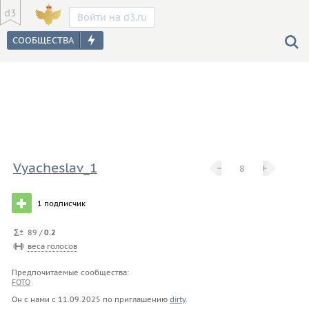
Войти на d3.ru
Vyacheslav_1
−
−
+
+
8
1
подписчик
89 /
0.2
веса голосов
Предпочитаемые сообщества:
FOTO
Он с нами с
11.09.2025
по приглашению
dirty
.