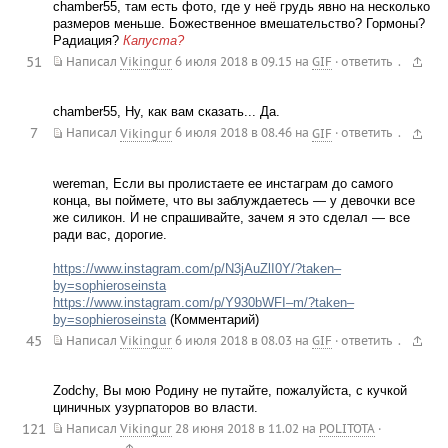
chamber55, там есть фото, где у неё грудь явно на несколько
размеров меньше. Божественное вмешательство? Гормоны?
Радиация?
Капуста?
51
.
Написал
Vikingur
6 июля 2018 в 09.15
на
GIF
·
ответить
chamber55, Ну, как вам сказать... Да.
7
.
Написал
Vikingur
6 июля 2018 в 08.46
на
GIF
·
ответить
wereman, Если вы пролистаете ее инстаграм до самого
конца, вы поймете, что вы заблуждаетесь — у девочки все
же силикон. И не спрашивайте, зачем я это сделал — все
ради вас, дорогие.
https://www.instagram.com/p/N3jAuZlI0Y/?taken–
by=sophieroseinsta
https://www.instagram.com/p/Y930bWFI–m/?taken–
by=sophieroseinsta
(Комментарий)
45
.
Написал
Vikingur
6 июля 2018 в 08.03
на
GIF
·
ответить
Zodchy, Вы мою Родину не путайте, пожалуйста, с кучкой
циничных узурпаторов во власти.
121
Написал
Vikingur
28 июня 2018 в 11.02
на
POLITOTA
·