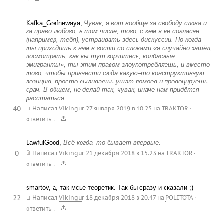
Kafka_Grefnewaya,
Чувак, я вот вообще за свободу слова и
за право любого, в том числе, того, с кем я не согласен
(например, тебя), устраивать здесь дискуссии. Но когда
ты приходишь к нам в гости со словами «я случайно зашёл,
посмотреть, как вы тут корчитесь, колбасные
эмигранты», ты этим правом злоупотребляешь, и вместо
того, чтобы привнести сюда какую–то конструктивную
позицию, просто выливаешь ушат помоев и провоцируешь
срач. В общем, не делай так, чувак, иначе нам придётся
расстаться.
40
Написал
Vikingur
27 января 2019 в 10.25
на
TRAKTOR
·
.
ответить
LawfulGood,
Всё когда–то бывает впервые.
0
Написал
Vikingur
21 декабря 2018 в 15.23
на
TRAKTOR
·
.
ответить
smartov, а, так мсье теоретик. Так бы сразу и сказали ;)
22
Написал
Vikingur
18 декабря 2018 в 20.47
на
POLITOTA
·
.
ответить