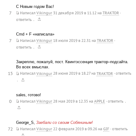
С Новым годом Вас!
7
Написал
Vikingur
31 декабря 2019 в 11.12
на
TRAKTOR
·
.
ответить
Cmd + F «написала»
7
Написал
Vikingur
18 июля 2019 в 22.31
на
TRAKTOR
·
.
ответить
Закреплю, пожалуй, пост. Квинтэссенция трактор–подсайта.
Во всех вмыслах.
15
Написал
Vikingur
28 июня 2019 в 18.27
на
TRAKTOR
·
ответить
.
sales, готово!
0
.
Написал
Vikingur
28 мая 2019 в 12.35
на
APPLE
·
ответить
George_S,
Заебали со своим Собяниным!
72
Написал
Vikingur
22 февраля 2019 в 09.26
на
GIF
·
ответить
.