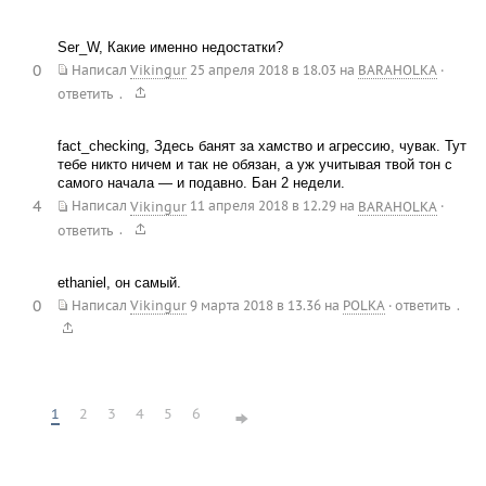
Ser_W, Какие именно недостатки?
0
Написал
Vikingur
25 апреля 2018 в 18.03
на
BARAHOLKA
·
.
ответить
fact_checking, Здесь банят за хамство и агрессию, чувак. Тут
тебе никто ничем и так не обязан, а уж учитывая твой тон с
самого начала — и подавно. Бан 2 недели.
4
Написал
Vikingur
11 апреля 2018 в 12.29
на
BARAHOLKA
·
.
ответить
ethaniel, он самый.
0
.
Написал
Vikingur
9 марта 2018 в 13.36
на
POLKA
·
ответить
1
2
3
4
5
6