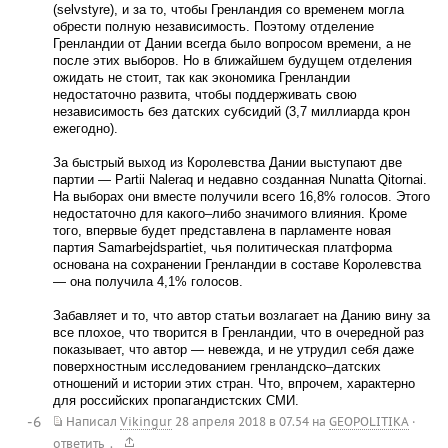
(selvstyre), и за то, чтобы Гренландия со временем могла
обрести полную независимость. Поэтому отделение
Гренландии от Дании всегда было вопросом времени, а не
после этих выборов. Но в ближайшем будущем отделения
ожидать не стоит, так как экономика Гренландии
недостаточно развита, чтобы поддерживать свою
независимость без датских субсидий (3,7 миллиарда крон
ежегодно).
За быстрый выход из Королевства Дании выступают две
партии — Partii Naleraq и недавно созданная Nunatta Qitornai.
На выборах они вместе получили всего 16,8% голосов. Этого
недостаточно для какого–либо значимого влияния. Кроме
того, впервые будет представлена в парламенте новая
партия Samarbejdspartiet, чья политическая платформа
основана на сохранении Гренландии в составе Королевства
— она получила 4,1% голосов.
Забавляет и то, что автор статьи возлагает на Данию вину за
все плохое, что творится в Гренландии, что в очередной раз
показывает, что автор — невежда, и не утрудил себя даже
поверхностным исследованием гренландско–датских
отношений и истории этих стран. Что, впрочем, характерно
для российских пропагандистских СМИ.
-6
Написал
Vikingur
28 апреля 2018 в 07.54
на
GEOPOLITIKA
·
.
ответить