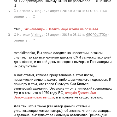
от TV2 приходило. Почему DR их не рассылала — я не знаю
:)
3
Написал
Vikingur
28 апреля 2018 в 09.18
на
GEOPOLITIKA
·
.
ответить
YNK,
Так «газету» «Взгляд» ещё никто не обзывал.
0
Написал
Vikingur
28 апреля 2018 в 08.11
на
GEOPOLITIKA
·
.
ответить
romaklimenko, Вы плохо следите за новостями, в таком
случае, так как все крупные датские СМИ за несколько дней
до выборов, и по сей день освещают выборы в Гренландии и
их результаты.
А вот статья, которая представлена в этом посте,
практически лишена какого–либо фактического подспорья. К
примеру в том, что глава Сиумута Ким Кильсен —
этнический датчанин. Это ложь — он этнический гренландец.
Ну и в том, что в 1979 году ЕС,
откуда Гренландия
демонстративно вышла
, и в помине не существовало.
Для тех, кто в танке (как автор данной статьи и
улюлюкающие комментаторы), объясняю, что и гренландцы,
и датчане, выступают за большую автономию Гренландии