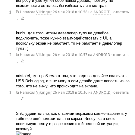
вопросу и уже купил себе новый девайс, поэтому по
возможности хотелось бы избежать лишних трат.
1
Написал
Vikingur
26 мая 2018 в 10.58
на
ANDROID
·
ответить
.
kunix, для того, чтобы девелопер тулз на девайсе
подключить, тоже нужно взаимодействовать с UI, а
поскольку экран не работает, то не работает и девелопер
тулз :(
2
Написал
Vikingur
26 мая 2018 в 10.57
на
ANDROID
·
ответить
.
aristotel, тут проблема в том, что надо на девайсе включать
USB Debugging, а я не могу в сам девайс даже попасть из–за
того, что не вижу, что происходит на экране.
1
Написал
Vikingur
26 мая 2018 в 10.36
на
ANDROID
·
ответить
.
Shk, удивительно, как с такими мерзкими комментариями, у
тебя все ещё положительная карма. Внесу–ка я свою
посильную лепту в разрешение этой нелепой ситуации,
пожалуй.