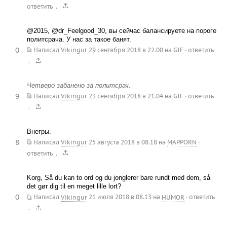
.
ответить
@2015, @dr_Feelgood_30, вы сейчас балансируете на пороге
политсрача. У нас за такое банят.
0
Написал
Vikingur
29 сентября 2018 в 22.00
на
GIF
·
ответить
.
Четверо забанено за политсрач.
9
Написал
Vikingur
23 сентября 2018 в 21.04
на
GIF
·
ответить
.
Внегры.
8
Написал
Vikingur
25 августа 2018 в 08.18
на
MAPPORN
·
.
ответить
Korg, Så du kan to ord og du jonglerer bare rundt med dem, så
det gør dig til en meget lille lort?
0
Написал
Vikingur
21 июля 2018 в 08.13
на
HUMOR
·
ответить
.