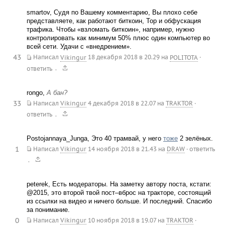
smartov, Судя по Вашему комментарию, Вы плохо себе
представляете, как работают биткоин, Тор и обфускация
трафика. Чтобы «взломать биткоин», например, нужно
контролировать как минимум 50% плюс один компьютер во
всей сети. Удачи с «внедрением».
43
Написал
Vikingur
18 декабря 2018 в 20.29
на
POLITOTA
·
.
ответить
rongo,
А бан?
33
Написал
Vikingur
4 декабря 2018 в 22.07
на
TRAKTOR
·
.
ответить
Postojannaya_Junga, Это 40 трамвай, у него
тоже
2 зелёных.
1
Написал
Vikingur
14 ноября 2018 в 21.43
на
DRAW
·
ответить
.
peterek, Есть модераторы. На заметку автору поста, кстати:
@2015, это второй твой пост–вброс на тракторе, состоящий
из ссылки на видео и ничего больше. И последний. Спасибо
за понимание.
0
Написал
Vikingur
10 ноября 2018 в 19.07
на
TRAKTOR
·