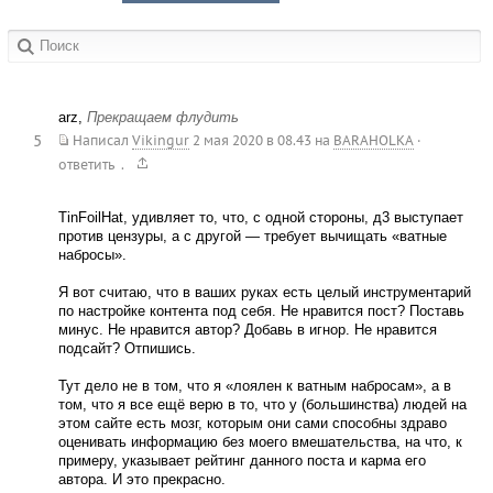
в сообществах:
arz,
Прекращаем флудить
5
Написал
Vikingur
2 мая 2020 в 08.43
на
BARAHOLKA
·
.
ответить
TinFoilHat, удивляет то, что, с одной стороны, д3 выступает
против цензуры, а с другой — требует вычищать «ватные
набросы».
Я вот считаю, что в ваших руках есть целый инструментарий
по настройке контента под себя. Не нравится пост? Поставь
минус. Не нравится автор? Добавь в игнор. Не нравится
подсайт? Отпишись.
Тут дело не в том, что я «лоялен к ватным набросам», а в
том, что я все ещё верю в то, что у (большинства) людей на
этом сайте есть мозг, которым они сами способны здраво
оценивать информацию без моего вмешательства, на что, к
примеру, указывает рейтинг данного поста и карма его
автора. И это прекрасно.