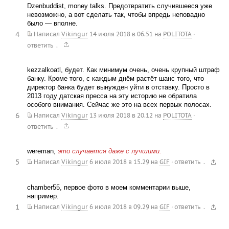
Dzenbuddist, money talks. Предотвратить случившееся уже
невозможно, а вот сделать так, чтобы впредь неповадно
было — вполне.
4
Написал
Vikingur
14 июля 2018 в 06.51
на
POLITOTA
·
.
ответить
kezzalkoatl, будет. Как минимум очень, очень крупный штраф
банку. Кроме того, с каждым днём растёт шанс того, что
директор банка будет вынужден уйти в отставку. Просто в
2013 году датская пресса на эту историю не обратила
особого внимания. Сейчас же это на всех первых полосах.
6
Написал
Vikingur
13 июля 2018 в 20.12
на
POLITOTA
·
.
ответить
wereman,
это случается даже с лучшими.
5
.
Написал
Vikingur
6 июля 2018 в 15.29
на
GIF
·
ответить
chamber55, первое фото в моем комментарии выше,
например.
1
.
Написал
Vikingur
6 июля 2018 в 09.29
на
GIF
·
ответить