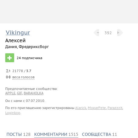
Vikingur
−
−
+
+
392
Алексей
Дания, Фредериксборг
24
подписчика
21778 /
3.7
веса голосов
Предпочитаемые сообщества:
APPLE
,
GIF
,
BARAHOLKA
Он с нами с
07.07.2010
.
По его приглашению зарегистрированы
Alarick
,
MoparPete
,
Parazzzit
,
Loginkop
.
ПОСТЫ
128
КОММЕНТАРИИ
1515
СООБЩЕСТВА
11