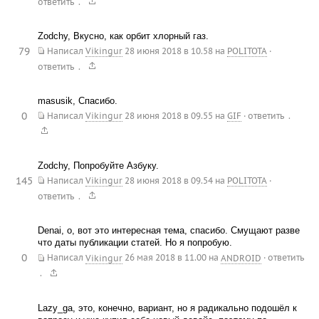
.
ответить
Zodchy, Вкусно, как орбит хлорный газ.
79
Написал
Vikingur
28 июня 2018 в 10.58
на
POLITOTA
·
.
ответить
masusik, Спасибо.
0
.
Написал
Vikingur
28 июня 2018 в 09.55
на
GIF
·
ответить
Zodchy, Попробуйте Азбуку.
145
Написал
Vikingur
28 июня 2018 в 09.54
на
POLITOTA
·
.
ответить
Denai, о, вот это интересная тема, спасибо. Смущают разве
что даты публикации статей. Но я попробую.
0
Написал
Vikingur
26 мая 2018 в 11.00
на
ANDROID
·
ответить
.
Lazy_ga, это, конечно, вариант, но я радикально подошёл к