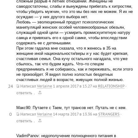
сложный разрыв 4 летних отношений. Женщины не
самодостаточны, слабы и вынуждены прибегать к хитростям,
чтобы убедить мужчин, что это мы без них не можем. Я их не
осуждаю — у них другого выбора нет.
Любовь — эволюционный продукт психологических
манипуляций женских особей человекообразных обезьян,
служащий одной цели — усмирить промискуитетную натуру
самца и привязать его к одной самке, чтобы впоследствии
содержать ее с детенышами.
При этом гадалка мне сказала, что я женюсь в 35 на
женщине иной национальности/веры и у нас будет крепкая,
счастливая семья. Она кучу остального нагадала, что уже
сбылось, так что будем ждать. Что–то спецом
предпринимать я не собираюсь, как и переживать, если этого
не произойдет. Я видел полно холостых бездетных
счастливых людей в возрасте, живущих полной жизнью.
24
Написал
Verlaine
1 апреля 2017 в 15.27
на
RELATIONSHIP
·
.
ответить
Макс90: Путаете с Таем, тут трансов нет. Путать не с кем.
0
Написал
Verlaine
14 марта 2017 в 13.36
на
STRANGERS
·
.
ответить
VadimPanov: недополучение полноценного питания в