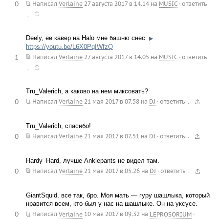
0
Написал
Verlaine
27 августа 2017 в 14.14
на
MUSIC
·
ответить
.
Deely, ее кавер на Halo мне башню снес
▶
https://youtu.be/L6X0PqIWfzQ
1
Написал
Verlaine
27 августа 2017 в 14.05
на
MUSIC
·
ответить
.
Tru_Valerich, а каково на нем миксовать?
0
.
Написал
Verlaine
21 мая 2017 в 07.58
на
DJ
·
ответить
Tru_Valerich, спасибо!
0
.
Написал
Verlaine
21 мая 2017 в 07.51
на
DJ
·
ответить
Hardy_Hard, лучше Anklepants не видел там.
0
.
Написал
Verlaine
21 мая 2017 в 05.26
на
DJ
·
ответить
GiantSquid, все так, бро. Моя мать — гуру шашлыка, который
нравится всем, кто был у нас на шашлыке. Он на уксусе.
0
Написал
Verlaine
10 мая 2017 в 09.32
на
LEPROSORIUM
·