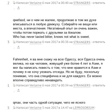
2
Написал
Verlaine
6 мая 2017 в 00.40
на
STRANGERS
·
ответить
.
qwefasd, ни о чем не жалею, продолжаю в том же духе
вписываться в любую движуху. Собирайте не вещи или
места, а впечатления. Негативный опыт он очень важен,
чтобы потом поржать с друзьями за бокалом.
Who has never tasted bitter, knows not what is sweet.
3
Написал
Verlaine
6 мая 2017 в 00.36
на
STRANGERS
·
ответить
.
Fahrenheit, я ва мне скажу на всю Одессу, вся Одесса очень
велика, но как человек, живущий уже более 4 лет в Азии, я
мог бы написать повесть о том, что мне нравится в Азии и
почему я не хочу уезжать отсюда. Но не буду, поскольку
понимаю, что она специфична и не для каждого. Ее можно
вполне справедливо ненавидеть.
1
Написал
Verlaine
6 мая 2017 в 00.34
на
STRANGERS
·
ответить
.
qmax, они часть одной ситуации, чего не ясного
5
Написал
Verlaine
5 мая 2017 в 14.47
на
LEPROSORIUM
·