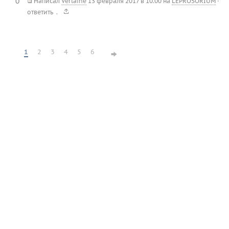
0
Написал
Verlaine
13 февраля 2017 в 10.00
на
LEPROSORIUM
·
.
ответить
1
2
3
4
5
6