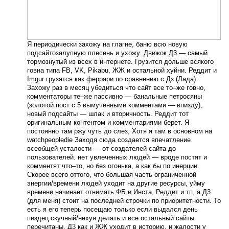
Я периодически захожу на глагне, баню всю новую
подсайтозалупную плесень и ухожу. Движок Д3 — самый
тормознутый из всех в интернете. Грузится дольше всякого
говна типа FB, VK, Pikabu, ЖЖ и остальной хуйни. Реддит и
Imgur грузятся как феррари по сравнению с Дз (Лада).
Захожу раз в месяц убедиться что сайт все то–же говно,
комментаторы те–же пассивно — банальные петросяны
(золотой пост с 5 вымученными комментами — впизду),
новый подсайты — шлак и вторичность. Реддит тот
оригинальным контентом и комментариями берет. Я
постоянно там ржу чуть до слез, Хотя я там в основном на
watchpeopledie Заходя сюда создается впечатление
всеобщей усталости — от создателей сайта до
пользователей. нет увлеченных людей — вроде постят и
комментят что–то, но без огонька, а как бы по инерции.
Скорее всего оттого, что большая часть ограниченной
энергии/времени людей уходит на другие ресурсы, уйму
времени начинает отнимать ФБ и Инста, Реддит и тп, а Д3
(для меня) стоит на последней строчки по приоритетности. То
есть я его теперь посещаю только если выдался день
пиздец скучный/нехуя делать и все остальный сайты
перечитаны. Д3 как и ЖЖ уходит в историю, и жалости у