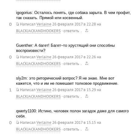
igogorius: Осталось понять, где собака зарыта. В чем профит,
так сказать. Прямой или косвенный.
0
Написал
Verlaine
26 февраля 2017 в 22.28
на
.
BLACKJACKANDHOOKERS
·
ответить
Guenther: А багет! Багет–то хрустящий они способны
воспроизвести?
0
Написал
Verlaine
26 февраля 2017 в 22.26
на
.
BLACKJACKANDHOOKERS
·
ответить
sly2m: это риторический вопрос? Я не знаю. Мне вот
кажется, что и им не помешает толковое продвижение.
1
Написал
Verlaine
26 февраля 2017 в 15.29
на
.
BLACKJACKANDHOOKERS
·
ответить
qwerty1100: Истино, человек полон загадок даже для самого
себя.
0
Написал
Verlaine
26 февраля 2017 в 15.15
на
.
BLACKJACKANDHOOKERS
·
ответить