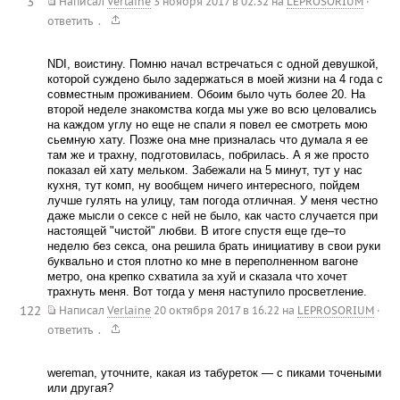
3
Написал
Verlaine
3 ноября 2017 в 02.32
на
LEPROSORIUM
·
.
ответить
NDI, воистину. Помню начал встречаться с одной девушкой,
которой суждено было задержаться в моей жизни на 4 года с
совместным проживанием. Обоим было чуть более 20. На
второй неделе знакомства когда мы уже во всю целовались
на каждом углу но еще не спали я повел ее смотреть мою
сьемную хату. Позже она мне призналась что думала я ее
там же и трахну, подготовилась, побрилась. А я же просто
показал ей хату мельком. Забежали на 5 минут, тут у нас
кухня, тут комп, ну вообщем ничего интересного, пойдем
лучше гулять на улицу, там погода отличная. У меня честно
даже мысли о сексе с ней не было, как часто случается при
настоящей "чистой" любви. В итоге спустя еще где–то
неделю без секса, она решила брать инициативу в свои руки
буквально и стоя плотно ко мне в переполненном вагоне
метро, она крепко схватила за хуй и сказала что хочет
трахнуть меня. Вот тогда у меня наступило просветление.
122
Написал
Verlaine
20 октября 2017 в 16.22
на
LEPROSORIUM
·
.
ответить
wereman, уточните, какая из табуреток — с пиками точеными
или другая?