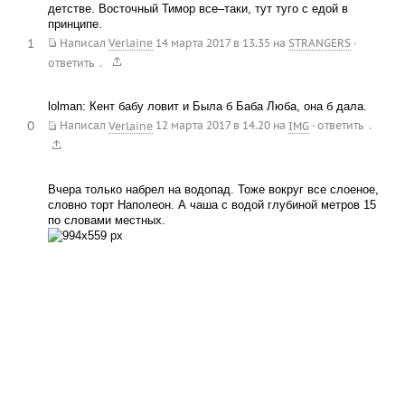
детстве. Восточный Тимор все–таки, тут туго с едой в
принципе.
1
Написал
Verlaine
14 марта 2017 в 13.35
на
STRANGERS
·
.
ответить
lolman: Кент бабу ловит и Была б Баба Люба, она б дала.
0
.
Написал
Verlaine
12 марта 2017 в 14.20
на
IMG
·
ответить
Вчера только набрел на водопад. Тоже вокруг все слоеное,
словно торт Наполеон. А чаша с водой глубиной метров 15
по словами местных.