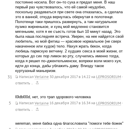
постоянно носила. Вот он–то сука и предал меня. В наш
первый раз чувствовалось, что ей самой неудобно,
поскольку раздеваться при свете она отказалась, а сделала
это в ванной, откуда вернулась обернутая в полотенце.
Полотенце таки пришлось развернуть, а там натуральное
пузико жирненькое, и хуец мой медленно становится
мягеньким, хотя я ее съесть готов был 10 минут назад. Это
была наша последняя встреча. Уверен, на нее найдется свой
любитель, но мой фетиш — красивое нормальное (не сверх
накаченное или худое) тело. Нахуя жрать бекон, когда
любишь пармскую ветчину. 2 худших секса в моей жизни, от
которых до сих пор лимон во рту, случились именно тогда,
когда я решил по–джентельменски, вопреки воли моего хуя,
идти до конца, дабы ублажить даму. Впизду такое
куртуазный маньеризм.
31
Написал
Verlaine
30 декабря 2017 в 14.22
на
LEPROSORIUM
·
.
ответить
l0ldbl00d, нет, это трап здорового человека
5
Написал
Verlaine
16 декабря 2017 в 16.34
на
LEPROSORIUM
·
.
ответить
wereman, меня бабка одна благословила "помоги тебе божек"