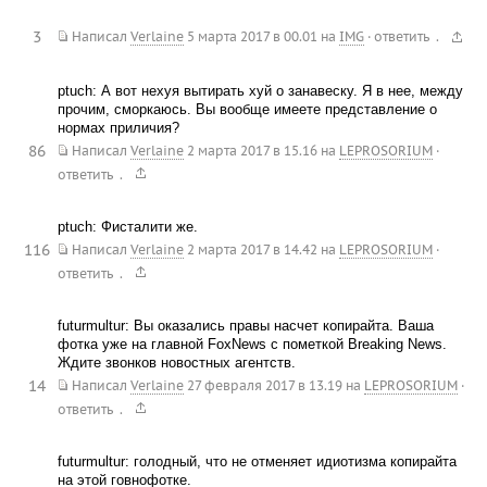
3
.
Написал
Verlaine
5 марта 2017 в 00.01
на
IMG
·
ответить
ptuch: А вот нехуя вытирать хуй о занавеску. Я в нее, между
прочим, сморкаюсь. Вы вообще имеете представление о
нормах приличия?
86
Написал
Verlaine
2 марта 2017 в 15.16
на
LEPROSORIUM
·
.
ответить
ptuch: Фисталити же.
116
Написал
Verlaine
2 марта 2017 в 14.42
на
LEPROSORIUM
·
.
ответить
futurmultur: Вы оказались правы насчет копирайта. Ваша
фотка уже на главной FoxNews с пометкой Breaking News.
Ждите звонков новостных агентств.
14
Написал
Verlaine
27 февраля 2017 в 13.19
на
LEPROSORIUM
·
.
ответить
futurmultur: голодный, что не отменяет идиотизма копирайта
на этой говнофотке.