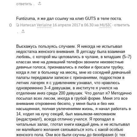
.
ответить
Funtizuma, я же дал ссылку на клип GUTS в теле поста.
0
Написал
Verlaine
16 апреля 2017 в 06.30
на
MUSIC
·
ответить
.
Выскажусь пользуясь случаем. Я никогда не испытывал
недостатка женского внимания. В детсаду была взаимная
любовь, с которой мы целовались в чулане, в младших (5–7)
классах мне на домашний телефон звонили неизвестные
девичьи голоса, признавались в любви и бросали трубку,
когда я лег в больницу на месяц, мне из соседней девчачьей
палаты передавали записки с признаниями, подростком в
летних лагерях я с удивлением узнавал, что нравлюсь
одновременно 3–4 девушкам, в институте я учился на
отделении иняз среди 200 девушек. Что делал я? Методично
посылал всех лесом, иногда в грубой форме. Меня это все
внимание откровенно бесило, у меня была и без них
насыщенная, полная увлечениями жизнь, я начал работать в
14, ходил на кучу секций, был маньяком–меломаном
(индастриал!), всегда отлично учился. Я пропадал в
читальных залах, глотал книги каждый день и не испытывал
ни малейшего желания связываться хоть с какой особью
женского пола. Они все были скучны до безобразия (с тех