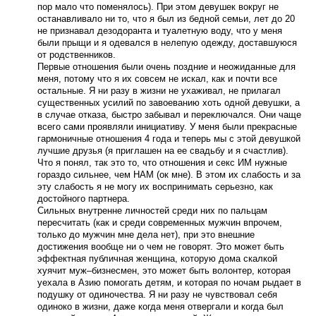
пор мало что поменялось). При этом девушек вокруг не
останавливало ни то, что я был из бедной семьи, лет до 20
не признавал дезодоранта и туалетную воду, что у меня
были прыщи и я одевался в нелепую одежду, доставшуюся
от родственников.
Первые отношения были очень поздние и неожиданные для
меня, потому что я их совсем не искал, как и почти все
остальные. Я ни разу в жизни не ухаживал, не прилагал
существенных усилий по завоеванию хоть одной девушки, а
в случае отказа, быстро забывал и переключался. Они чаще
всего сами проявляли инициативу. У меня были прекрасные
гармоничные отношения 4 года и теперь мы с этой девушкой
лучшие друзья (я приглашен на ее свадьбу и я счастлив).
Что я понял, так это то, что отношения и секс ИМ нужные
гораздо сильнее, чем НАМ (ок мне). В этом их слабость и за
эту слабость я не могу их воспринимать серьезно, как
достойного партнера.
Сильных внутренне личностей среди них по пальцам
пересчитать (как и среди современных мужчин впрочем,
только до мужчин мне дела нет), при это внешние
достижения вообще ни о чем не говорят. Это может быть
эффектная публичная женщина, которую дома скалкой
хуячит муж–бизнесмен, это может быть волонтер, которая
уехала в Азию помогать детям, и которая по ночам рыдает в
подушку от одиночества. Я ни разу не чувствовал себя
одиноко в жизни, даже когда меня отвергали и когда был