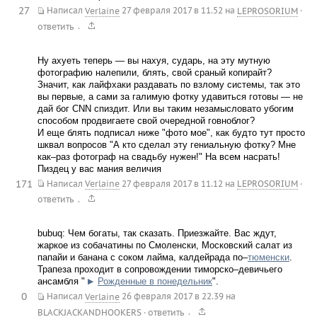
27
Написал
Verlaine
27 февраля 2017 в 11.52
на
LEPROSORIUM
·
.
ответить
Ну ахуеть теперь — вы нахуя, сударь, на эту мутную
фотографию налепили, блять, свой сраный копирайт?
Значит, как лайфхаки раздавать по взлому системы, так это
вы первые, а сами за галимую фотку удавиться готовы — не
дай бог CNN спиздит. Или вы таким незамысловато убогим
способом продвигаете свой очередной говноблог?
И еще блять подписал ниже "фото мое", как будто тут просто
шквал вопросов "А кто сделал эту гениальную фотку? Мне
как–раз фотограф на свадьбу нужен!" На всем насрать!
Пиздец у вас мания величия
171
Написал
Verlaine
27 февраля 2017 в 11.12
на
LEPROSORIUM
·
.
ответить
bubuq: Чем богаты, так сказать. Приезжайте. Вас ждут,
жаркое из собачатины по Смоленски, Московский салат из
папайи и банана с соком лайма, калдейрада по–
тюменски
.
Трапеза проходит в сопровождении тиморско–девичьего
ансамбля "
Рожденные в понедельник
".
▶
0
Написал
Verlaine
26 февраля 2017 в 22.39
на
.
BLACKJACKANDHOOKERS
·
ответить