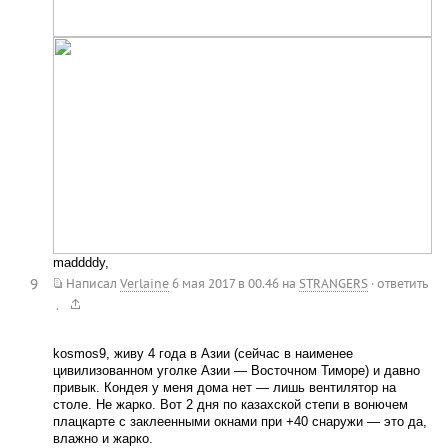
maddddy,
9
Написал
Verlaine
6 мая 2017 в 00.46
на
STRANGERS
·
ответить
.
kosmos9, живу 4 года в Азии (сейчас в наименее
цивилизованном уголке Азии — Восточном Тиморе) и давно
привык. Кондея у меня дома нет — лишь вентилятор на
столе. Не жарко. Вот 2 дня по казахской степи в вонючем
плацкарте с заклеенными окнами при +40 снаружи — это да,
влажно и жарко.