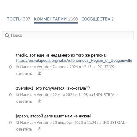
Quoi! nulle trahison?...
Ce deuil est sans raison.
ПОСТЫ
397
КОММЕНТАРИИ
1660
СООБЩЕСТВА
2
C'est bien la pire peine
De ne savoir pourquoi
Sans amour et sans haine
Mon cœur a tant de peine!
в сообществах:
thedix, вот еще из недавнего из того же региона:
https://en.wikipedia.org/wiki/Autonomous_Region_of_Bougainville
0
Написал
Verlaine
7 апреля 2024 в 12.15
на
POLITICS
·
.
ответить
zverolov1, это получается "эко–сталь"?
0
Написал
Verlaine
22 мая 2021 в 14.08
на
INDUSTRIAL
·
.
ответить
japson, второй депе шмот нам не нужен!
0
Написал
Verlaine
20 декабря 2020 в 11.24
на
INDUSTRIAL
·
.
ответить