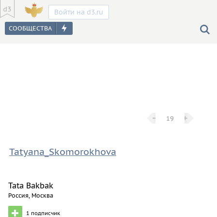
Войти на d3.ru
−
−
+
+
19
Tatyana_Skomorokhova
Tata Bakbak
Россия, Москва
1
подписчик