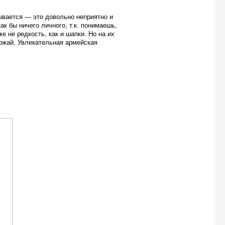
зывается — это довольно неприятно и
к бы ничего личного, т.к. понимаешь,
е не редкость, как и шапки. Но на их
ожай. Увлекательная армейская