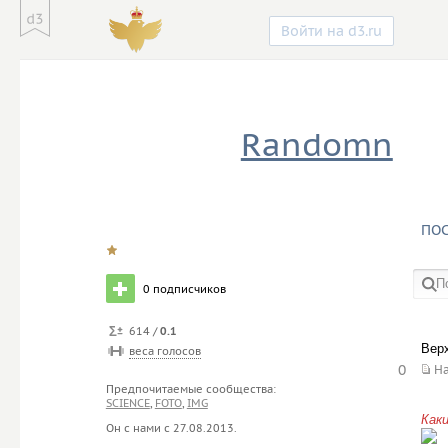
Войти на d3.ru
Randomn
ПО
0
подписчиков
614 /
0.1
в со
Верх
веса голосов
0
Н
Предпочитаемые сообщества:
SCIENCE
,
FOTO
,
IMG
Как
Он с нами с
27.08.2013
.