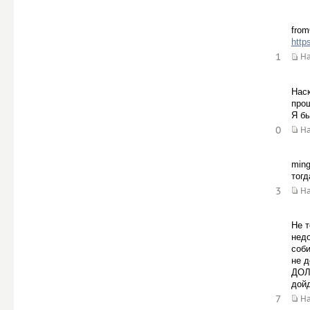
fro
http
1
Н
Наск
про
Я бы
0
Н
ming
тогд
3
Н
Не т
недо
соби
не д
ДОЛБ
дой
7
Н