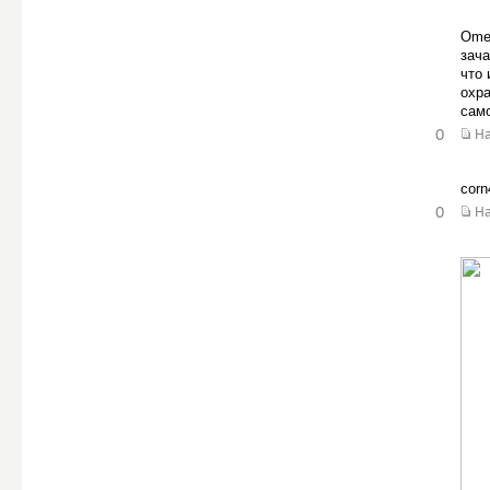
Ome3
зача
что 
охр
сам
0
Н
corn
0
Н