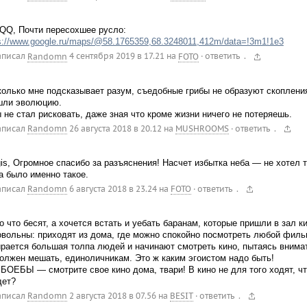
mQQ, Почти пересохшее русло:
s://www.google.ru/maps/@58.1765359,68.3248011,412m/data=!3m1!1e3
.
аписал
Randomn
4 сентября 2019 в 17.21
на
FOTO
·
ответить
олько мне подсказывает разум, съедобные грибы не образуют скопления
шли эволюцию.
 не стал рисковать, даже зная что кроме жизни ничего не потеряешь.
.
аписал
Randomn
26 августа 2018 в 20.12
на
MUSHROOMS
·
ответить
is, Огромное спасибо за разъяснения! Насчет избытка неба — не хотел тер
а было именно такое.
.
аписал
Randomn
6 августа 2018 в 23.24
на
FOTO
·
ответить
о что бесят, а хочется встать и уебать баранам, которые пришли в зал к
вольны: приходят из дома, где можно спокойно посмотреть любой фильм
рается большая толпа людей и начинают смотреть кино, пытаясь внима
олжен мешать, единоличникам. Это ж каким эгоистом надо быть!
ОЕБЫ — смотрите свое кино дома, твари! В кино не для того ходят, что
дет?
.
аписал
Randomn
2 августа 2018 в 07.56
на
BESIT
·
ответить