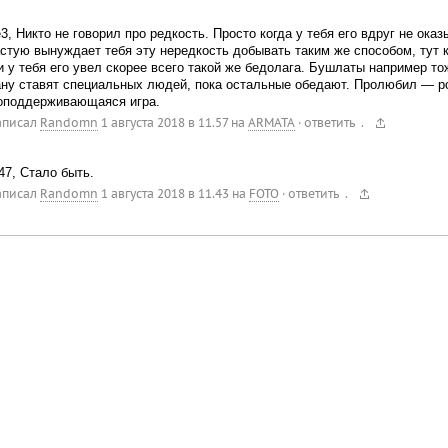
, Никто не говорил про редкость. Просто когда у тебя его вдруг не ока
стую вынуждает тебя эту нередкость добывать таким же способом, тут ка
и у тебя его увел скорее всего такой же бедолага. Бушлаты например тож
ану ставят специальных людей, пока остальные обедают. Пролюбил — р
оподдерживающаяся игра.
.
аписал
Randomn
1 августа 2018 в 11.57
на
ARMATA
·
ответить
47, Стало быть.
.
аписал
Randomn
1 августа 2018 в 11.43
на
FOTO
·
ответить