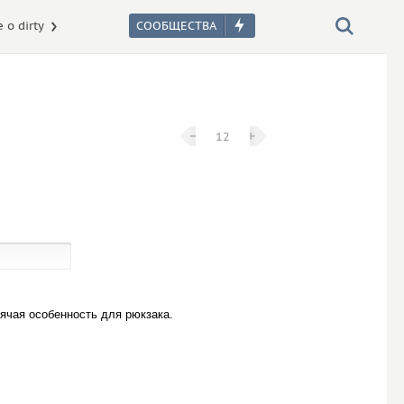
 о dirty
−
−
+
+
12
сячая особенность для рюкзака.