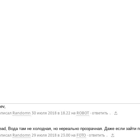
aev,
.
аписал
Randomn
30 июля 2018 в 18.22
на
ROBOT
·
ответить
ead, Вода там не холодная, но нереально прозрачная. Даже если зайти п
.
аписал
Randomn
29 июля 2018 в 23.00
на
FOTO
·
ответить