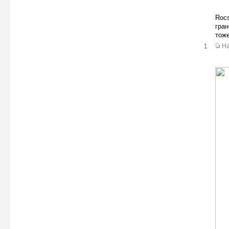
Rocs
гран
тоже
1
Н