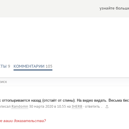
узнайте больше
СТЫ
9
КОММЕНТАРИИ
105
обществах:
 оттопыривается назад (отстаёт от спины). На видео видать. Весьма бе
.
аписал
Randomn
30 марта 2020 в 10.55
на
IHERB
·
ответить
ие ваши доказательства?