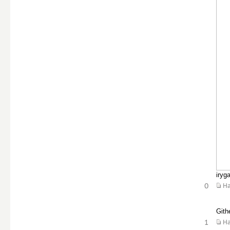
iryg
0
Н
Gith
1
Н