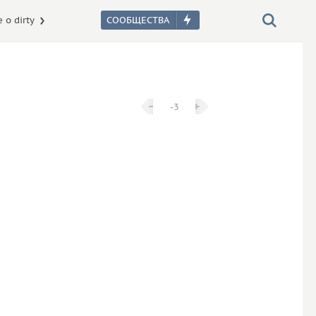
 о dirty
−
−
+
+
-3