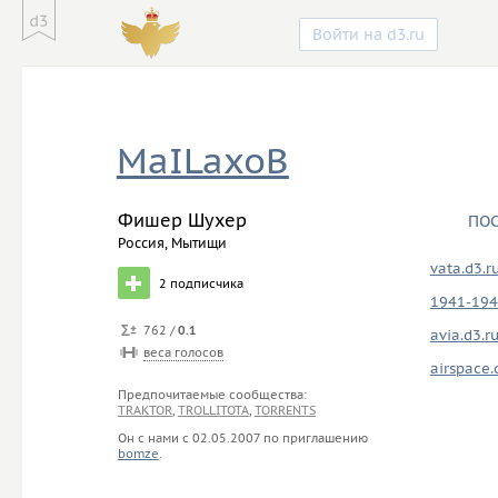
Войти на d3.ru
MaILaxoB
Фишер Шухер
ПО
Россия, Мытищи
vata.d3.r
2
подписчика
1941-194
762 /
0.1
avia.d3.r
веса голосов
airspace.
Предпочитаемые сообщества:
TRAKTOR
,
TROLLITOTA
,
TORRENTS
Он с нами с
02.05.2007
по приглашению
bomze
.