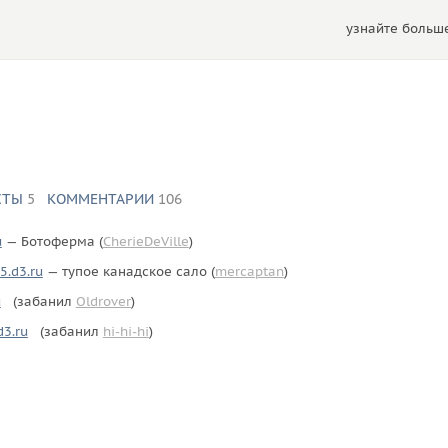
узнайте больше
СТЫ
5
КОММЕНТАРИИ
106
u
— Ботоферма (
CherieDeVille
)
5.d3.ru
— тупое канадское сало (
mercaptan
)
u
(забанил
Oldrover
)
d3.ru
(забанил
hi-hi-hi
)