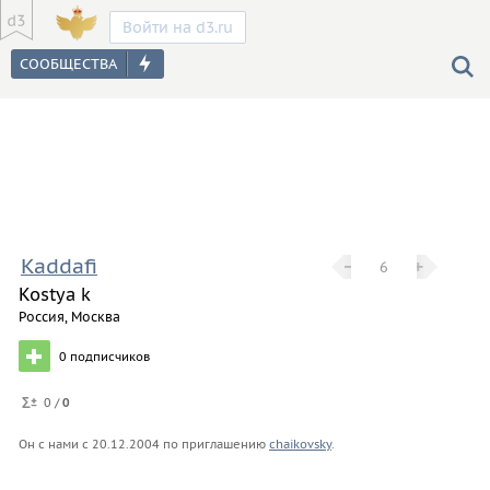
Войти на d3.ru
Kaddafi
−
−
+
+
6
Kostya k
Россия, Москва
0
подписчиков
0 /
0
Он с нами с
20.12.2004
по приглашению
chaikovsky
.