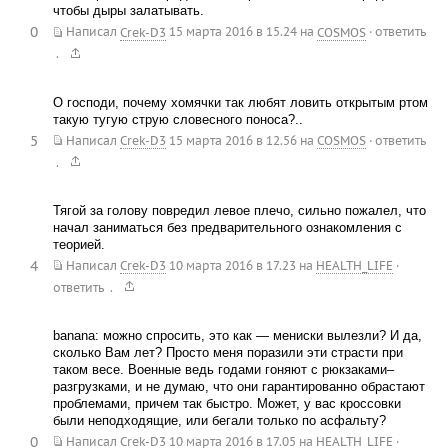
чтобы дыры залатывать.
0
Написал
Crek-D3
15 марта 2016 в 15.24
на
COSMOS
·
ответить
.
О господи, почему хомячки так любят ловить открытым ртом
такую тугую струю словесного поноса?..
5
Написал
Crek-D3
15 марта 2016 в 12.56
на
COSMOS
·
ответить
.
Тягой за голову повредил левое плечо, сильно пожалел, что
начал заниматься без предварительного ознакомления с
теорией.
4
Написал
Crek-D3
10 марта 2016 в 17.23
на
HEALTH_LIFE
·
.
ответить
banana: можно спросить, это как — мениски вылезли? И да,
сколько Вам лет? Просто меня поразили эти страсти при
таком весе. Военные ведь годами гоняют с рюкзаками–
разгрузками, и не думаю, что они гарантированно обрастают
проблемами, причем так быстро. Может, у вас кроссовки
были неподходящие, или бегали только по асфальту?
0
Написал
Crek-D3
10 марта 2016 в 17.05
на
HEALTH_LIFE
·