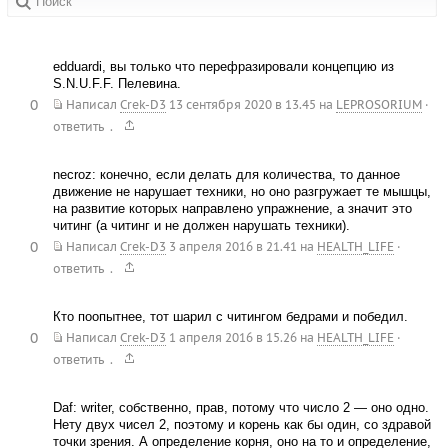
в сообществах:
edduardi, вы только что перефразировали концепцию из
S.N.U.F.F. Пелевина.
0
Написал
Crek-D3
13 сентября 2020 в 13.45
на
LEPROSORIUM
·
.
ответить
necroz: конечно, если делать для количества, то данное
движение не нарушает техники, но оно разгружает те мышцы,
на развитие которых направлено упражнение, а значит это
читинг (а читинг и не должен нарушать техники).
0
Написал
Crek-D3
3 апреля 2016 в 21.41
на
HEALTH_LIFE
·
.
ответить
Кто поопытнее, тот шарил с читингом бедрами и победил.
0
Написал
Crek-D3
1 апреля 2016 в 15.26
на
HEALTH_LIFE
·
.
ответить
Daf: writer, собственно, прав, потому что число 2 — оно одно.
Нету двух чисел 2, поэтому и корень как бы один, со здравой
точки зрения. А определение корня, оно на то и определение,