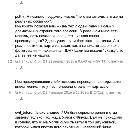
.
psthv: Я немного продолжу мысль "чего вы хотели, это же на
реальных событиях".
Иньяритту показал нам жизнь тех людей, одну из самых
драматичных страниц того времени. В реальном мире есть
мораль, есть начало и конец, есть четкая канва
происходящего? Здесь упомянули блеклость картинки. А в
реальности что, картинка такая, как в киноматографе, как в
фотографии — накачанная HDR? Если вы искали "сказку", то
да, вы ее не нашли.
10
Написал
Crek-D3
12 января 2016 в 03.40
на
MOVIES
·
ответить
.
При прослушивании любительских переводов, складывается
впечатление, что у нас половина страны — картавые.
3
Написал
Crek-D3
7 января 2016 в 17.20
на
BICYCLE
·
ответить
.
evil_totoro: Плохо владеет? Он был серьезно ранен и отца
завалил только что, когда бился с Фином. Вам не приходило
в голову, что Фина могли обучить биться той штуковиной,
которой бился против него пехотинец, назвавший Фина