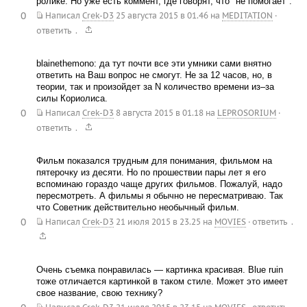
ролике. Но уже есть коммент, где говорят, что "не помогает".
0
Написал
Crek-D3
25 августа 2015 в 01.46
на
MEDITATION
·
.
ответить
blainethemono: да тут почти все эти умники сами внятно
ответить на Ваш вопрос не смогут. Не за 12 часов, но, в
теории, так и произойдет за N количество времени из–за
силы Кориолиса.
0
Написал
Crek-D3
8 августа 2015 в 01.18
на
LEPROSORIUM
·
.
ответить
Фильм показался трудным для понимания, фильмом на
пятерочку из десяти. Но по прошествии пары лет я его
вспоминаю гораздо чаще других фильмов. Пожалуй, надо
пересмотреть. А фильмы я обычно не пересматриваю. Так
что Советник действительно необычный фильм.
0
.
Написал
Crek-D3
21 июля 2015 в 23.25
на
MOVIES
·
ответить
Очень съемка понравилась — картинка красивая. Blue ruin
тоже отличается картинкой в таком стиле. Может это имеет
свое название, свою технику?