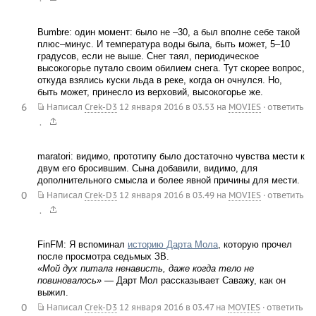
Bumbre: один момент: было не –30, а был вполне себе такой
плюс–минус. И температура воды была, быть может, 5–10
градусов, если не выше. Снег таял, периодическое
высокогорье путало своим обилием снега. Тут скорее вопрос,
откуда взялись куски льда в реке, когда он очнулся. Но,
быть может, принесло из верховий, высокогорье же.
6
Написал
Crek-D3
12 января 2016 в 03.53
на
MOVIES
·
ответить
.
maratori: видимо, прототипу было достаточно чувства мести к
двум его бросившим. Сына добавили, видимо, для
дополнительного смысла и более явной причины для мести.
0
Написал
Crek-D3
12 января 2016 в 03.49
на
MOVIES
·
ответить
.
FinFM: Я вспоминал
историю Дарта Мола
, которую прочел
после просмотра седьмых ЗВ.
«Мой дух питала ненависть, даже когда тело не
повиновалось»
— Дарт Мол рассказывает Саважу, как он
выжил.
0
Написал
Crek-D3
12 января 2016 в 03.47
на
MOVIES
·
ответить