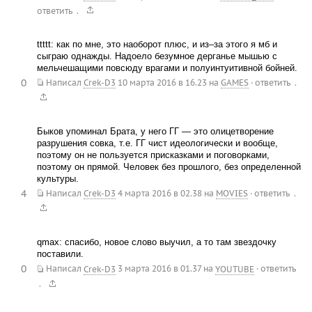
.
ответить
ttttt: как по мне, это наоборот плюс, и из–за этого я мб и
сыграю однажды. Надоело безумное дерганье мышью с
мельчешащими повсюду врагами и полуинтуитивной бойней.
0
.
Написал
Crek-D3
10 марта 2016 в 16.23
на
GAMES
·
ответить
Быков упоминал Брата, у него ГГ — это олицетворение
разрушения совка, т.е. ГГ чист идеологически и вообще,
поэтому он не пользуется присказками и поговорками,
поэтому он прямой. Человек без прошлого, без определенной
культуры.
4
.
Написал
Crek-D3
4 марта 2016 в 02.38
на
MOVIES
·
ответить
qmax: спасибо, новое слово выучил, а то там звездочку
поставили.
0
Написал
Crek-D3
3 марта 2016 в 01.37
на
YOUTUBE
·
ответить
.