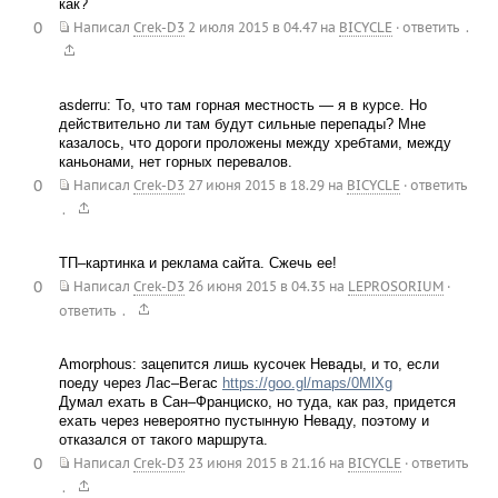
как?
0
.
Написал
Crek-D3
2 июля 2015 в 04.47
на
BICYCLE
·
ответить
asderru: То, что там горная местность — я в курсе. Но
действительно ли там будут сильные перепады? Мне
казалось, что дороги проложены между хребтами, между
каньонами, нет горных перевалов.
0
Написал
Crek-D3
27 июня 2015 в 18.29
на
BICYCLE
·
ответить
.
ТП–картинка и реклама сайта. Сжечь ее!
0
Написал
Crek-D3
26 июня 2015 в 04.35
на
LEPROSORIUM
·
.
ответить
Amorphous: зацепится лишь кусочек Невады, и то, если
поеду через Лас–Вегас
https://goo.gl/maps/0MlXg
Думал ехать в Сан–Франциско, но туда, как раз, придется
ехать через невероятно пустынную Неваду, поэтому и
отказался от такого маршрута.
0
Написал
Crek-D3
23 июня 2015 в 21.16
на
BICYCLE
·
ответить
.