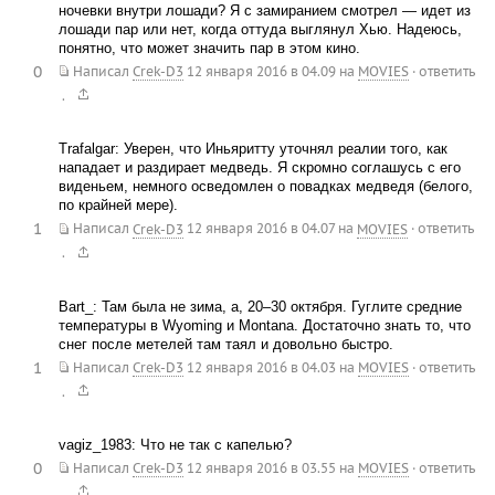
ночевки внутри лошади? Я с замиранием смотрел — идет из
лошади пар или нет, когда оттуда выглянул Хью. Надеюсь,
понятно, что может значить пар в этом кино.
0
Написал
Crek-D3
12 января 2016 в 04.09
на
MOVIES
·
ответить
.
Trafalgar: Уверен, что Иньяритту уточнял реалии того, как
нападает и раздирает медведь. Я скромно соглашусь с его
виденьем, немного осведомлен о повадках медведя (белого,
по крайней мере).
1
Написал
Crek-D3
12 января 2016 в 04.07
на
MOVIES
·
ответить
.
Bart_: Там была не зима, а, 20–30 октября. Гуглите средние
температуры в Wyoming и Montana. Достаточно знать то, что
снег после метелей там таял и довольно быстро.
1
Написал
Crek-D3
12 января 2016 в 04.03
на
MOVIES
·
ответить
.
vagiz_1983: Что не так с капелью?
0
Написал
Crek-D3
12 января 2016 в 03.55
на
MOVIES
·
ответить
.