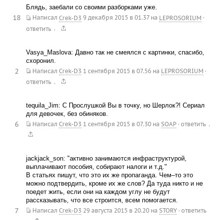
Блядь, заебали со своими разборками уже.
18
Написал
Crek-D3
9 декабря 2015 в 01.37
на
LEPROSORIUM
·
.
ответить
Vasya_Maslova: Давно так не смеялся с картинки, спасибо,
схоронил.
2
Написал
Crek-D3
1 сентября 2015 в 07.56
на
LEPROSORIUM
·
.
ответить
tequila_Jim: С Прослушкой Вы в точку, но Шерлок?! Сериал
для девочек, без обиняков.
6
.
Написал
Crek-D3
1 сентября 2015 в 07.30
на
SOAP
·
ответить
jackjack_son: "активно занимаются инфраструктурой,
выплачивают пособия, собирают налоги и т.д."
В статьях пишут, что это их же пропаганда. Чем–то это
можно подтвердить, кроме их же слов? Да туда никто и не
поедет жить, если они на каждом углу не будут
рассказывать, что все строится, всем помогается.
7
Написал
Crek-D3
29 августа 2015 в 20.20
на
STORY
·
ответить