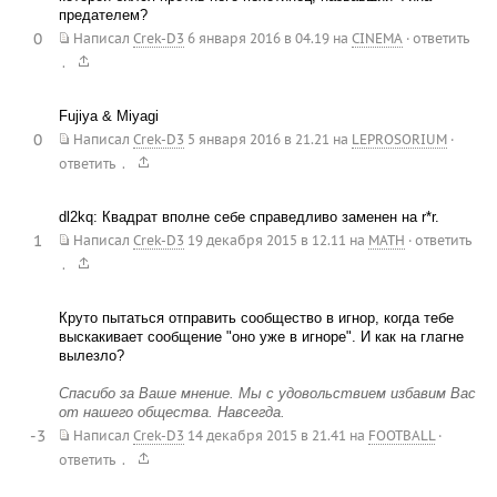
предателем?
0
Написал
Crek-D3
6 января 2016 в 04.19
на
CINEMA
·
ответить
.
Fujiya & Miyagi
0
Написал
Crek-D3
5 января 2016 в 21.21
на
LEPROSORIUM
·
.
ответить
dl2kq: Квадрат вполне себе справедливо заменен на r*r.
1
Написал
Crek-D3
19 декабря 2015 в 12.11
на
MATH
·
ответить
.
Круто пытаться отправить сообщество в игнор, когда тебе
выскакивает сообщение "оно уже в игноре". И как на глагне
вылезло?
Спасибо за Ваше мнение. Мы с удовольствием избавим Вас
от нашего общества. Навсегда.
-3
Написал
Crek-D3
14 декабря 2015 в 21.41
на
FOOTBALL
·
.
ответить