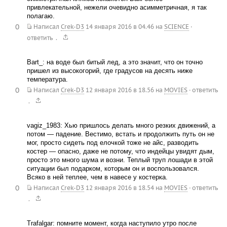
привлекательной, нежели очевидно асимметричная, я так
полагаю.
0
Написал
Crek-D3
14 января 2016 в 04.46
на
SCIENCE
·
.
ответить
Bart_: на воде был битый лед, а это значит, что он точно
пришел из высокогорий, где градусов на десять ниже
температура.
0
Написал
Crek-D3
12 января 2016 в 18.56
на
MOVIES
·
ответить
.
vagiz_1983: Хью пришлось делать много резких движений, а
потом — падение. Вестимо, встать и продолжить путь он не
мог, просто сидеть под елочкой тоже не айс, разводить
костер — опасно, даже не потому, что индейцы увидят дым,
просто это много шума и возни. Теплый труп лошади в этой
ситуации был подарком, которым он и воспользовался.
Всяко в ней теплее, чем в навесе у костерка.
0
Написал
Crek-D3
12 января 2016 в 18.54
на
MOVIES
·
ответить
.
Trafalgar: помните момент, когда наступило утро после