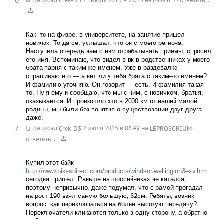
0
.
Написал
Crek-D3
21 июля 2015 в 23.15
на
MOVIES
·
ответить
Как–то на физре, в университете, на занятие пришел
новичок. То да се, услышал, что он с моего региона.
Наступила очередь нам с ним отрабатывать приемы, спросил
его имя. Вспоминаю, что видел в вк в родственниках у моего
брата парня с таким же именем. Уже в раздевалке
спрашиваю его — а нет ли у тебя брата с таким–то именем?
И фамилию уточняю. Он говорит — есть. И фамилия такая–
то. Ну я ему и сообщаю, что мы с ним, с новичком, братья,
оказывается. И произошло это в 2000 км от нашей малой
родины, мы были без понятия о существовании друг друга
даже.
7
Написал
Crek-D3
2 июля 2015 в 06.49
на
LEPROSORIUM
·
.
ответить
Купил этот байк
http://www.bikesdirect.com/products/windsor/wellington3–xv.htm
сегодня пришел. Раньше на шоссейниках не катался,
поэтому непривычно, даже подумал, что с рамой прогадал —
на рост 190 взял самую большую, 62см. Ребяты, возник
вопрос: как переключаться на более высокую передачу?
Переключатели кликаются только в одну сторону, а обратно