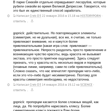
В парке Секвойя отдельно оправдывают лесорубов, которые
рубили секвойи во время Великой Депрессии. Говорится, что
это был их единственный способ заработать.
0
Написал
Crek-D3
22 января 2016 в 15.18
на
HISTORYPORN
·
.
ответить
gopnick: действительно. Но повторяющиеся элементы
(симметрия, но не дуальная), все же, я считаю, не только
привлекают внимание, но и кажутся более
привлекательными (какая игра слов: привлекают —
привлекательное. Непросто разделить просто привлечение и
возникающее чувство красоты, ведь красота не вызывает
экстаза, это просто приятное ощущение). Здесь следует
признать, что у красоты есть несколько видов и порядков
(плавные линии, например, сами по себе привлекательны).
Сложно сказать, что нас впечатлят пропорции чего–либо,
если это что–либо будет несимметрично. Поэтому для
красоты симметрия необходима, но недостаточна.
0
Написал
Crek-D3
14 января 2016 в 19.12
на
SCIENCE
·
.
ответить
gopnick: пропорции касаются более сложных вещей, как
лица, да. Но попробуйте нарисовать кляксу. Более
симметричная клякса покажется Вам более