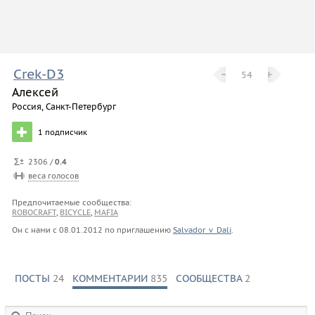
Crek-D3
−
−
+
+
54
Алексей
Россия, Санкт-Петербург
1
подписчик
2306 /
0.4
веса голосов
Предпочитаемые сообщества:
ROBOCRAFT
,
BICYCLE
,
MAFIA
Он с нами с
08.01.2012
по приглашению
Salvador_v_Dali
.
ПОСТЫ
24
КОММЕНТАРИИ
835
СООБЩЕСТВА
2