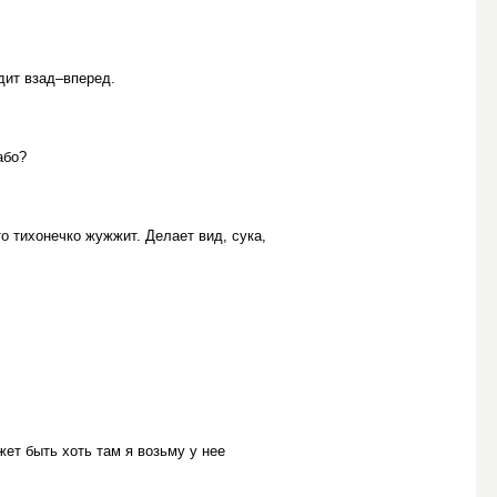
дит взад–вперед.
або?
о тихонечко жужжит. Делает вид, сука,
жет быть хоть там я возьму у нее