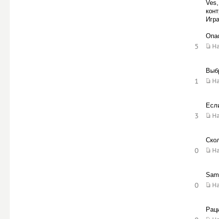
Ves,
конт
Игра
Опас
5
Н
Выб
1
Н
Если
3
Н
Ско
0
Н
Sam
0
Н
Раци