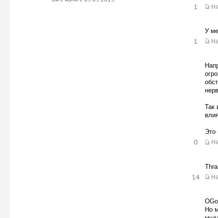
1
Н
У ме
1
Н
Напр
огро
обст
нерв
Так 
влия
Это 
0
Н
Thra
14
Н
OGor
Но м
муд