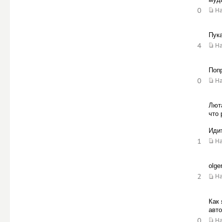
0
Н
Пука
4
Н
Попр
0
Н
Люта
что 
Идит
1
Н
olge
2
Н
Как 
авто
0
Н