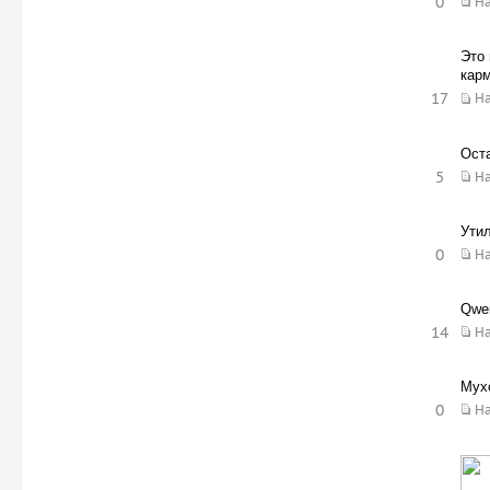
0
Н
Это 
карм
17
Н
Оста
5
Н
Утил
0
Н
Qwer
14
Н
Мух
0
Н