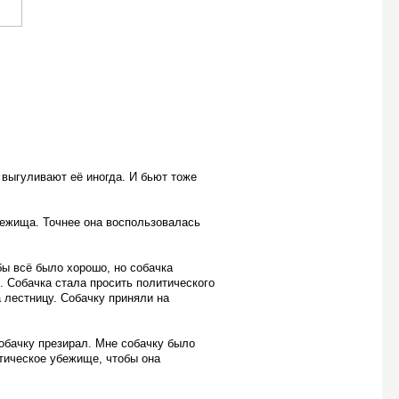
 выгуливают её иногда. И бьют тоже
убежища. Точнее она воспользовалась
бы всё было хорошо, но собачка
. Собачка стала просить политического
 лестницу. Собачку приняли на
собачку презирал. Мне собачку было
тическое убежище, чтобы она