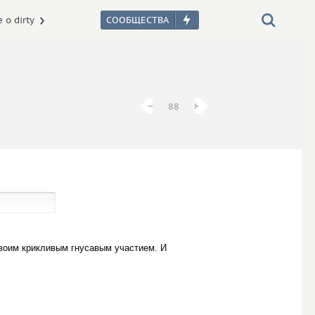
 о dirty
−
−
+
+
88
своим крикливым гнусавым участием. И