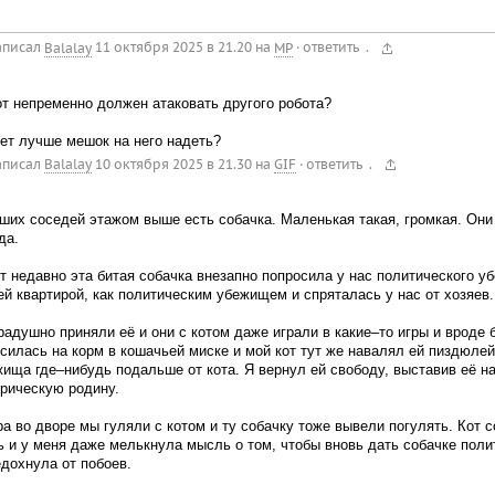
.
аписал
Balalay
11 октября 2025 в 21.20
на
MP
·
ответить
т непременно должен атаковать другого робота?
ет лучше мешок на него надеть?
.
аписал
Balalay
10 октября 2025 в 21.30
на
GIF
·
ответить
ших соседей этажом выше есть собачка. Маленькая такая, громкая. Они
да.
т недавно эта битая собачка внезапно попросила у нас политического 
й квартирой, как политическим убежищем и спряталась у нас от хозяев.
адушно приняли её и они с котом даже играли в какие–то игры и вроде 
силась на корм в кошачьей миске и мой кот тут же навалял ей пиздюлей
ища где–нибудь подальше от кота. Я вернул ей свободу, выставив её на
рическую родину.
а во дворе мы гуляли с котом и ту собачку тоже вывели погулять. Кот 
 и у меня даже мелькнула мысль о том, чтобы вновь дать собачке поли
дохнула от побоев.