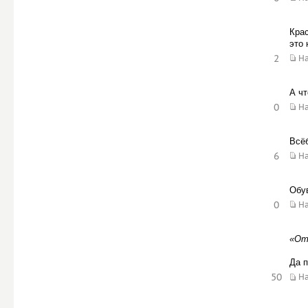
Крас
это 
2
Н
А чт
0
Н
Всёб
6
Н
Обув
0
Н
«От
Да п
50
Н