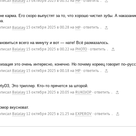
.
аписал
Balalay
15 октября 2025 в 00.32
на
MP
·
ответить
не карма. Его скоро выпустят за то, что хорошо чистил зубы. А наказани
а.
.
аписал
Balalay
15 октября 2025 в 00.28
на
MP
·
ответить
новиться всего на минуту и вот — нате! Всё размазалось.
.
аписал
Balalay
15 октября 2025 в 00.22
на
PHOTO
·
ответить
изация это очень интересно, конечно. Но почему кореец говорит по–рус
.
аписал
Balalay
15 октября 2025 в 00.18
на
MP
·
ответить
tyD3, Это триллер. Кто–то прячется за шторой.
.
аписал
Balalay
13 октября 2025 в 20.05
на
RUKOJOP
·
ответить
омор вкусноват.
.
аписал
Balalay
12 октября 2025 в 21.25
на
EXPEROV
·
ответить