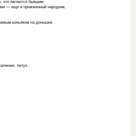
о, что является бывшим
ами — еще и прожженный народник.
ешевым коньяком на донышке.
жалению, петух.