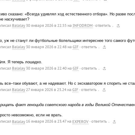
иво сказано: «Всегда удивлял ход естественного отбора». Но разве по
не наскучивает?
.
аписал
Balalay
30 января 2026 в 22.55
на
INFODROM
·
ответить
о, уж не станут ли футбольные болельщики интереснее того самого фут
.
аписал
Balalay
30 января 2026 в 22.48
на
GIF
·
ответить
ля. Я теперь лошадко.
.
аписал
Balalay
30 января 2026 в 22.40
на
GIF
·
ответить
ь все–таки обувают, а не надевают. Но с экскаватором я спорить не ста
.
аписал
Balalay
27 января 2026 в 23.24
на
GIF
·
ответить
рицать факт геноцида советского народа в годы Великой Отечествен
росто невозможно, если не врать.
.
аписал
Balalay
16 января 2026 в 23.47
на
EXPEROV
·
ответить