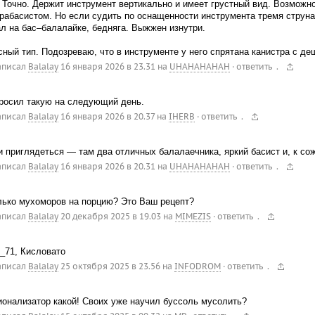
 Точно. Держит инструмент вертикально и имеет грустный вид. Возможн
рабасистом. Но если судить по оснащенности инструмента тремя струн
л на бас–балалайке, бедняга. Выжжен изнутри.
ный тип. Подозреваю, что в инструменте у него спрятана канистра с д
.
аписал
Balalay
16 января 2026 в 23.31
на
UHAHAHAHAH
·
ответить
росил такую на следующий день.
.
аписал
Balalay
16 января 2026 в 20.37
на
IHERB
·
ответить
 приглядеться — там два отличных балалаечника, яркий басист и, к со
.
аписал
Balalay
16 января 2026 в 20.31
на
UHAHAHAHAH
·
ответить
лько мухоморов на порцию? Это Ваш рецепт?
.
аписал
Balalay
20 декабря 2025 в 19.03
на
MIMEZIS
·
ответить
_71, Кисловато
.
аписал
Balalay
25 октября 2025 в 23.56
на
INFODROM
·
ответить
онализатор какой! Своих уже научил буссоль мусолить?