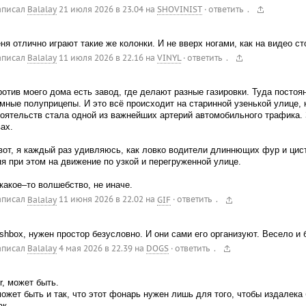
.
аписал
Balalay
21 июля 2026 в 23.04
на
SHOVINIST
·
ответить
ня отлично играют такие же колонки. И не вверх ногами, как на видео сто
.
аписал
Balalay
11 июля 2026 в 22.16
на
VINYL
·
ответить
отив моего дома есть завод, где делают разные газировки. Туда постоя
мные полуприцепы. И это всё происходит на старинной узенькой улице, 
оятельств стала одной из важнейших артерий автомобильного трафика. 
ах.
вот, я каждый раз удивляюсь, как ловко водители длиннющих фур и цист
я при этом на движение по узкой и перегруженной улице.
какое–то волшебство, не иначе.
.
аписал
Balalay
11 июня 2026 в 22.02
на
GIF
·
ответить
shbox, нужен простор безусловно. И они сами его организуют. Весело и 
.
аписал
Balalay
4 мая 2026 в 22.39
на
DOGS
·
ответить
, может быть.
ожет быть и так, что этот фонарь нужен лишь для того, чтобы издалека
ак.