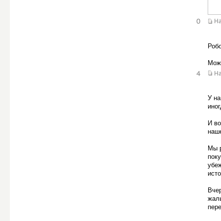
0
Н
Робо
Мож
4
Н
У на
иног
И во
наше
Мы р
поку
убеж
исто
Вчер
жаль
пере