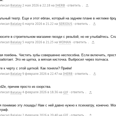
.
аписал
Balalay
2 мая 2026 в 22.18
на
IHERB
·
ответить
льный театр. Еще и этот еблан, который на заднем плане в неглиже бро
.
аписал
Balalay
6 марта 2026 в 21.22
на
SERIOUS
·
ответить
осите в строительном магазине гвозди с резьбой, но не улыбайтесь. Сл
.
аписал
Balalay
5 марта 2026 в 21.25
на
WOMAN
·
ответить
я поебень. Чистить зубы совершенно неспособна. Если включить, прост
работает. Это не щетка, а мягкая кисточка. Выбросил через полчаса.
е к черту с этой щеткой. Как поняли? Приём!
.
аписал
Balalay
9 февраля 2026 в 22.47
на
IHERB
·
ответить
rd2e, причем просто из озорства.
.
аписал
Balalay
4 февраля 2026 в 18.36
на
GIF
·
ответить
я понимаю эту лошадь! Нам с ней давно нужно к психиатру, конечно. Мо
граф.
.
аписал
Balalay
2 февраля 2026 в 20.40
на
GIF
·
ответить