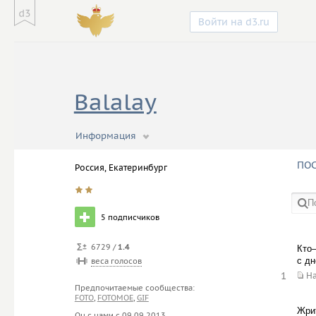
Войти на d3.ru
Balalay
Информация
https://prizmography.ru/
ПО
Россия, Екатеринбург
5
подписчиков
в со
6729 /
1.4
Кто–
с дн
веса голосов
1
Н
Предпочитаемые сообщества:
FOTO
,
FOTOMOE
,
GIF
Жри
Он с нами с
09.09.2013
.