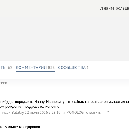
узнайте больше
СТЫ
62
КОММЕНТАРИИ
838
СООБЩЕСТВА
1
обществах:
нибудь, передайте Ивану Ивановичу, что «Знак качества» он испортил 
ем рождения поздравьте, конечно.
.
аписал
Balalay
22 июля 2026 в 23.19
на
MONOLOG
·
ответить
те больше мандаринов.