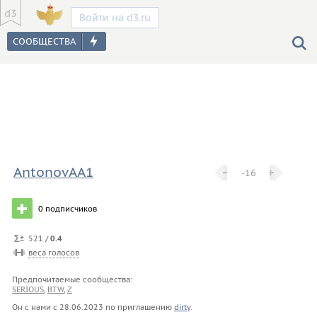
Войти на d3.ru
AntonovAA1
−
−
+
+
-16
0
подписчиков
521 /
0.4
веса голосов
Предпочитаемые сообщества:
SERIOUS
,
BTW
,
Z
Он с нами с
28.06.2023
по приглашению
dirty
.