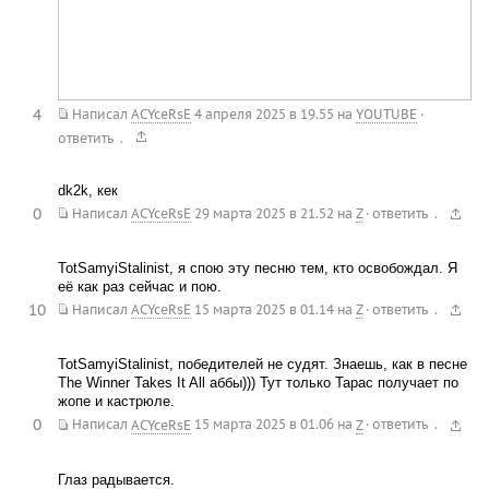
4
Написал
ACYceRsE
4 апреля 2025 в 19.55
на
YOUTUBE
·
.
ответить
dk2k, кек
0
.
Написал
ACYceRsE
29 марта 2025 в 21.52
на
Z
·
ответить
TotSamyiStalinist, я спою эту песню тем, кто освобождал. Я
её как раз сейчас и пою.
10
.
Написал
ACYceRsE
15 марта 2025 в 01.14
на
Z
·
ответить
TotSamyiStalinist, победителей не судят. Знаешь, как в песне
The Winner Takes It All аббы))) Тут только Тарас получает по
жопе и кастрюле.
0
.
Написал
ACYceRsE
15 марта 2025 в 01.06
на
Z
·
ответить
Глаз радывается.