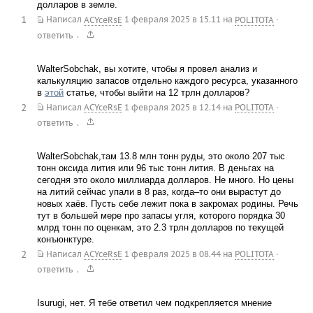
долларов в земле.
1
Написал
ACYceRsE
1 февраля 2025 в 15.11
на
POLITOTA
·
.
ответить
WalterSobchak, вы хотите, чтобы я провел анализ и
калькуляцию запасов отдельно каждого ресурса, указанного
в
этой
статье, чтобы выйти на 12 трлн долларов?
2
Написал
ACYceRsE
1 февраля 2025 в 12.14
на
POLITOTA
·
.
ответить
WalterSobchak,там 13.8 млн тонн руды, это около 207 тыс
тонн оксида лития или 96 тыс тонн лития. В деньгах на
сегодня это около миллиарда долларов. Не много. Но цены
на литий сейчас упали в 8 раз, когда–то они вырастут до
новых хаёв. Пусть себе лежит пока в закромах родины. Речь
тут в большей мере про запасы угля, которого порядка 30
млрд тонн по оценкам, это 2.3 трлн долларов по текущей
конъюнктуре.
2
Написал
ACYceRsE
1 февраля 2025 в 08.44
на
POLITOTA
·
.
ответить
Isurugi, нет. Я тебе ответил чем подкрепляется мнение