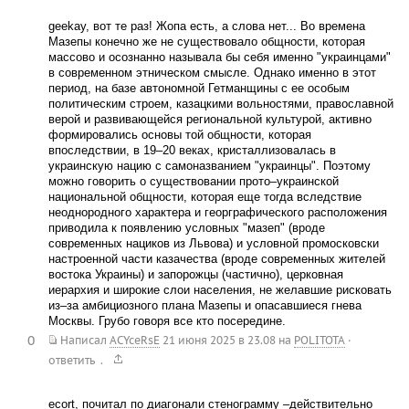
geekay, вот те раз! Жопа есть, а слова нет... Во времена
Мазепы конечно же не существовало общности, которая
массово и осознанно называла бы себя именно "украинцами"
в современном этническом смысле. Однако именно в этот
период, на базе автономной Гетманщины с ее особым
политическим строем, казацкими вольностями, православной
верой и развивающейся региональной культурой, активно
формировались основы той общности, которая
впоследствии, в 19–20 веках, кристаллизовалась в
украинскую нацию с самоназванием "украинцы". Поэтому
можно говорить о существовании прото–украинской
национальной общности, которая еще тогда вследствие
неоднородного характера и георграфического расположения
приводила к появлению условных "мазеп" (вроде
современных нациков из Львова) и условной промосковски
настроенной части казачества (вроде современных жителей
востока Украины) и запорожцы (частично), церковная
иерархия и широкие слои населения, не желавшие рисковать
из–за амбициозного плана Мазепы и опасавшиеся гнева
Москвы. Грубо говоря все кто посередине.
0
Написал
ACYceRsE
21 июня 2025 в 23.08
на
POLITOTA
·
.
ответить
ecort, почитал по диагонали стенограмму –действительно