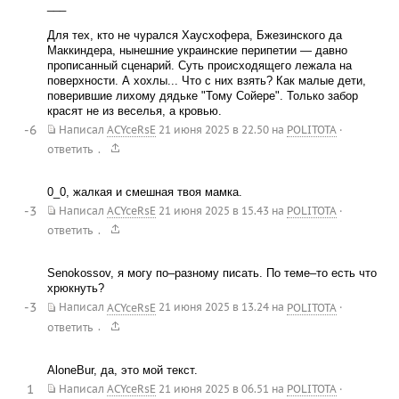
___
Для тех, кто не чурался Хаусхофера, Бжезинского да
Маккиндера, нынешние украинские перипетии — давно
прописанный сценарий. Суть происходящего лежала на
поверхности. А хохлы... Что с них взять? Как малые дети,
поверившие лихому дядьке "Тому Сойерe". Только забор
красят не из веселья, а кровью.
-6
Написал
ACYceRsE
21 июня 2025 в 22.50
на
POLITOTA
·
.
ответить
0_0, жалкая и смешная твоя мамка.
-3
Написал
ACYceRsE
21 июня 2025 в 15.43
на
POLITOTA
·
.
ответить
Senokossov, я могу по–разному писать. По теме–то есть что
хрюкнуть?
-3
Написал
ACYceRsE
21 июня 2025 в 13.24
на
POLITOTA
·
.
ответить
AloneBur, да, это мой текст.
1
Написал
ACYceRsE
21 июня 2025 в 06.51
на
POLITOTA
·