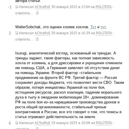
автора статьи.
-1
Написал
ACYceRsE
30 января 2025 в 17.04
на
POLITOTA
·
.
ответить
WalterSobchak, это оценки хозяев хохлов.
Тут
и
тут
.
2
Написал
ACYceRsE
30 января 2025 в 16.39
на
POLITOTA
·
.
ответить
Isurugi, аналитический взгляд, основанный на трендах. А
тренды задают, такие факторы, как полная зависимость
хохла от хозяина, а для дрессировки и укрощения отменили
им помощь США, а Германия заявляет об отсутствии денег
на помощь Украине. Второй фактор –стабильное
продвижение на фронте ВС РФ. Третий фактор — Россия
сохраняет доходы бюджета, что позволяет вести СВО. Таким
образом, потеря инициативы Украиной на поле боя,
истощение ресурсов, раскол коалиции, падение морального
духа в тылу в ожидании мобилизации 18+, доминирование
РФ на поле боя из–за наращивания производства дронов и
роста общей организованности, стабильный призыв
контрактников в России, все это говорит о том, что тезисы в
статье отражают действительность на земле.
6
Написал
ACYceRsE
29 января 2025 в 20.08
на
POLITOTA
·