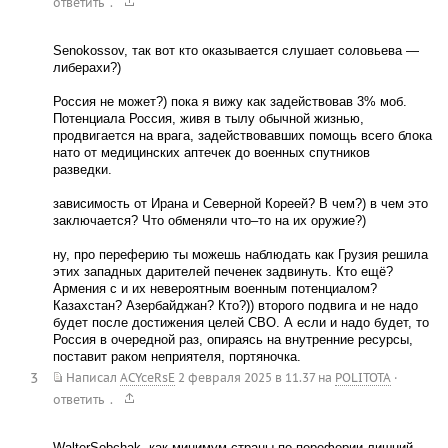
.
ответить
Senokossov, так вот кто оказывается слушает соловьева —
либерахи?)
Россия не может?) пока я вижу как задействовав 3% моб.
Потенциала Россия, живя в тылу обычной жизнью,
продвигается на врага, задействовавших помощь всего блока
нато от медицинских аптечек до военных спутников
разведки.
зависимость от Ирана и Северной Кореей? В чем?) в чем это
заключается? Что обменяли что–то на их оружие?)
ну, про переферию ты можешь наблюдать как Грузия решила
этих западных дарителей печенек задвинуть. Кто ещё?
Армения с и их невероятным военным потенциалом?
Казахстан? Азербайджан? Кто?)) второго подвига и не надо
будет после достижения целей СВО. А если и надо будет, то
Россия в очередной раз, опираясь на внутренние ресурсы,
поставит раком неприятеля, портяночка.
3
Написал
ACYceRsE
2 февраля 2025 в 11.37
на
POLITOTA
·
.
ответить
WalterSobchak, как минимум страны по переферии лишний