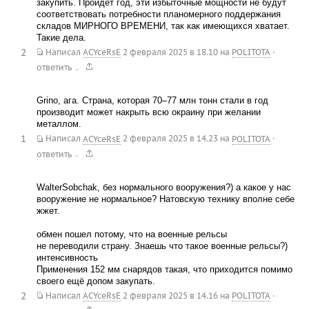
закупить. Пройдет год, эти избыточные мощности не будут
соответствовать потребности планомерного поддержания
складов МИРНОГО ВРЕМЕНИ, так как имеющихся хватает.
Такие дела.
2
Написал
ACYceRsE
2 февраля 2025 в 18.10
на
POLITOTA
·
.
ответить
Grino, ага. Страна, которая 70–77 млн тонн стали в год
производит может накрыть всю окраину при желании
металлом.
1
Написал
ACYceRsE
2 февраля 2025 в 14.23
на
POLITOTA
·
.
ответить
WalterSobchak, без нормального вооружения?) а какое у нас
вооружение не нормальное? Натовскую технику вполне себе
жжет.
обмен пошел потому, что на военные рельсы
не переводили страну. Знаешь что такое военные рельсы?)
интенсивность
Применения 152 мм снарядов такая, что приходится помимо
своего ещё допом закупать.
2
Написал
ACYceRsE
2 февраля 2025 в 14.16
на
POLITOTA
·