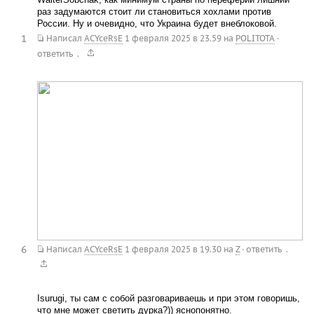
раз задумаются стоит ли становиться хохлами против
России. Ну и очевидно, что Украина будет внеблоковой.
1
Написал
ACYceRsE
1 февраля 2025 в 23.59
на
POLITOTA
·
.
ответить
6
.
Написал
ACYceRsE
1 февраля 2025 в 19.30
на
Z
·
ответить
Isurugi, ты сам с собой разговариваешь и при этом говоришь,
что мне может светить дурка?)) яснопонятно.