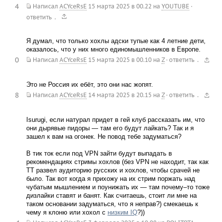
4
Написал
ACYceRsE
15 марта 2025 в 00.22
на
YOUTUBE
·
.
ответить
Я думал, что только хохлы адски тупые как 4 летние дети,
оказалось, что у них много единомышленников в Европе.
0
.
Написал
ACYceRsE
15 марта 2025 в 00.10
на
Z
·
ответить
Это не Россия их ебёт, это они нас жопят.
8
.
Написал
ACYceRsE
14 марта 2025 в 20.15
на
Z
·
ответить
Isurugi, если натурал придет в гей клуб рассказать им, что
они дырявые пидоры — там его будут лайкать? Так и я
зашел к вам на огонек. Не повод тебе задуматься?
В тик ток если под VPN зайти будут выпадать в
рекомендациях стримы хохлов (без VPN не находит, так как
ТТ развел аудиторию русских и хохлов, чтобы срачей не
было. Так вот когда я прихожу на их стрим поржать над
чубатым мышлением и поунижать их — там почему–то тоже
дизлайки ставят и банят. Как считаешь, стоит ли мне на
таком основании задуматься, что я неправ?) смекаешь к
чему я клоню или хохол с
низким IQ
?))