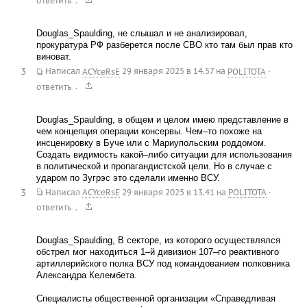
.
ответить
Douglas_Spaulding, не слышал и не анализировал,
прокуратура РФ разберется после СВО кто там был прав кто
виноват.
3
Написал
ACYceRsE
29 января 2025 в 14.57
на
POLITOTA
·
.
ответить
Douglas_Spaulding, в общем и целом имею представление в
чем концепция операции консервы. Чем–то похоже на
инсценировку в Буче или с Мариупольским роддомом.
Создать видимость какой–либо ситуации для использования
в политической и пропагандистской цели. Но в случае с
ударом по Зугрэс это сделали именно ВСУ.
3
Написал
ACYceRsE
29 января 2025 в 13.41
на
POLITOTA
·
.
ответить
Douglas_Spaulding, В секторе, из которого осуществлялся
обстрел мог находиться 1–й дивизион 107–го реактивного
артиллерийского полка ВСУ под командованием полковника
Александра Келембета.
Специалисты общественной организации «Справедливая