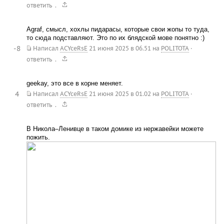
.
ответить
Agraf, смысл, хохлы пидарасы, которые свои жопы то туда,
то сюда подставляют. Это по их блядской мове понятно :)
-8
Написал
ACYceRsE
21 июня 2025 в 06.51
на
POLITOTA
·
.
ответить
geekay, это все в корне меняет.
4
Написал
ACYceRsE
21 июня 2025 в 01.02
на
POLITOTA
·
.
ответить
В Никола–Ленивце в таком домике из нержавейки можете
пожить.