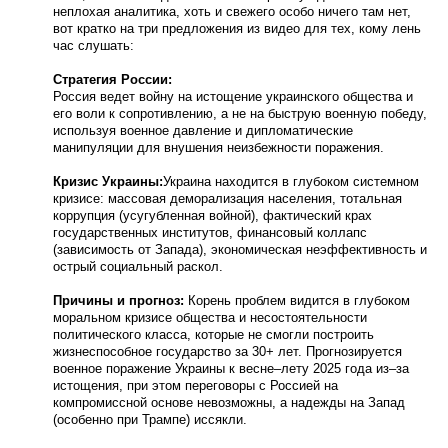
неплохая аналитика, хоть и свежего особо ничего там нет,
вот кратко на три предложения из видео для тех, кому лень
час слушать:
Стратегия России:
Россия ведет войну на истощение украинского общества и
его воли к сопротивлению, а не на быструю военную победу,
используя военное давление и дипломатические
манипуляции для внушения неизбежности поражения.
Кризис Украины:
Украина находится в глубоком системном
кризисе: массовая деморализация населения, тотальная
коррупция (усугубленная войной), фактический крах
государственных институтов, финансовый коллапс
(зависимость от Запада), экономическая неэффективность и
острый социальный раскол.
Причины и прогноз:
Корень проблем видится в глубоком
моральном кризисе общества и несостоятельности
политического класса, которые не смогли построить
жизнеспособное государство за 30+ лет. Прогнозируется
военное поражение Украины к весне–лету 2025 года из–за
истощения, при этом переговоры с Россией на
компромиссной основе невозможны, а надежды на Запад
(особенно при Трампе) иссякли.