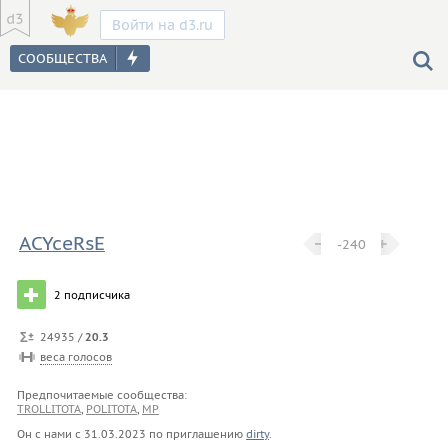
Войти на d3.ru
ACYceRsE
−
−
+
+
-240
2
подписчика
24935 /
20.3
веса голосов
Предпочитаемые сообщества:
TROLLITOTA
,
POLITOTA
,
MP
Он с нами с
31.03.2023
по приглашению
dirty
.