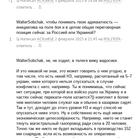
-1
Написал
ACYceRsE
3 февраля 2025 в 19.08
на
POLITOTA
·
.
ответить
WalterSobchak, чтобы понимать твою адекватность —
инициатива на поле боя и в целом общая переговорная
позиция сейчас за Россией или Украиной?
1
Написал
ACYceRsE
2 февраля 2025 в 21.45
на
POLITOTA
·
.
ответить
WalterSobchak, не, не ходил, в телеге вижу видосики.
И это никакой не знак, это может говорить о чем угодно, в
том числе, что есть некий НЗ, например, расчитанный на 5–7
украин, ниже которого нельзя спускаться, в случае
конфликта с нато, например. Ты ж понимаешь, что сейчас
нет ситуации, при которой все войско ушло на Украину и в
частях сейчас перекати–поле катается?)) комплект в более
чем миллион человек служат как и обычно в казармах сидят.
Так и тут, доходят до этого уровня НЗ и ищут способ не
опускаться ниже этого. Ну и собственно есть ещё некая
экономическая целесообразность. Например, никто не станет
тянуть магистральный газопровод ради села в 20 человек.
Точно так же никто не будет вкладывать в производство 152
мм снарядов, если есть возможность их оперативно