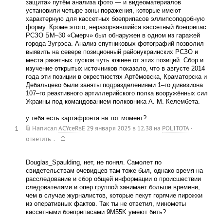
защита» путём анализа фото — и видеоматериалов
установили четыре зоны поражения, которые имеют
характерную для кассетных боеприпасов эллипсоподобную
форму. Кроме этого, неразорвавшийся кассетный боеприпас
РСЗО БМ–30 «Смерч» был обнаружен в одном из гаражей
города Зугрэса. Анализ спутниковых фотографий позволил
выявить на севере позиционный районукраинских РСЗО и
места ракетных пусков чуть южнее от этих позиций. Сбор и
изучение открытых источников показало, что в августе 2014
года эти позиции в окрестностях Артёмовска, Краматорска и
Дебальцево были заняты подразделениями 1–го дивизиона
107–го реактивного артиллерийского полка вооружённых сил
Украины под командованием полковника А. М. Келембета.
у тебя есть картафронта на тот момент?
1
Написал
ACYceRsE
29 января 2025 в 12.38
на
POLITOTA
·
.
ответить
Douglas_Spaulding, нет, не понял. Самолет по
свидетельствам очевидцев там тоже был, однако время на
расследование и сбор общей информации о происшествии
следователями и опер группой занимает больше времени,
чем в случае журналистов, которые пекут горячие пирожки
из оперативных фактов. Так ты не ответил, минометы
кассетными боеприпасами 9M55K умеют бить?