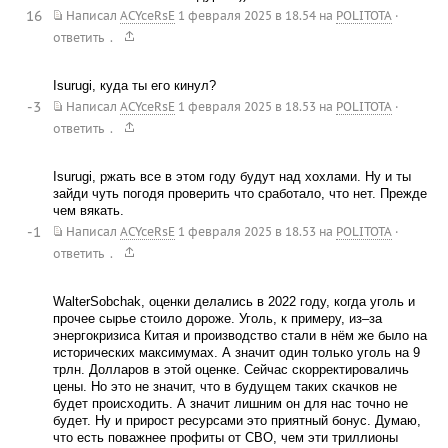
16
Написал
ACYceRsE
1 февраля 2025 в 18.54
на
POLITOTA
·
.
ответить
Isurugi, куда ты его кинул?
-3
Написал
ACYceRsE
1 февраля 2025 в 18.53
на
POLITOTA
·
.
ответить
Isurugi, ржать все в этом году будут над хохлами. Ну и ты
зайди чуть погодя проверить что сработало, что нет. Прежде
чем вякать.
-1
Написал
ACYceRsE
1 февраля 2025 в 18.53
на
POLITOTA
·
.
ответить
WalterSobchak, оценки делались в 2022 году, когда уголь и
прочее сырье стоило дороже. Уголь, к примеру, из–за
энергокризиса Китая и производство стали в нём же было на
исторических максимумах. А значит один только уголь на 9
трлн. Долларов в этой оценке. Сейчас скорректироваличь
цены. Но это не значит, что в будущем таких скачков не
будет происходить. А значит лишним он для нас точно не
будет. Ну и прирост ресурсами это приятный бонус. Думаю,
что есть поважнее профиты от СВО, чем эти триллионы