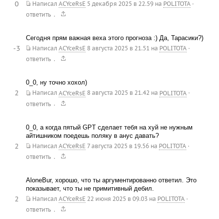
0
Написал
ACYceRsE
5 декабря 2025 в 22.59
на
POLITOTA
·
.
ответить
Сегодня прям важная веха этого прогноза :) Да, Тарасики?)
-3
Написал
ACYceRsE
8 августа 2025 в 21.51
на
POLITOTA
·
.
ответить
0_0, ну точно хохол)
2
Написал
ACYceRsE
8 августа 2025 в 21.42
на
POLITOTA
·
.
ответить
0_0, а когда пятый GPT сделает тебя на хуй не нужным
айтишником поедешь поляку в анус давать?
2
Написал
ACYceRsE
7 августа 2025 в 19.56
на
POLITOTA
·
.
ответить
AloneBur, хорошо, что ты аргументированно ответил. Это
показывает, что ты не примитивный дебил.
2
Написал
ACYceRsE
22 июня 2025 в 09.03
на
POLITOTA
·
.
ответить