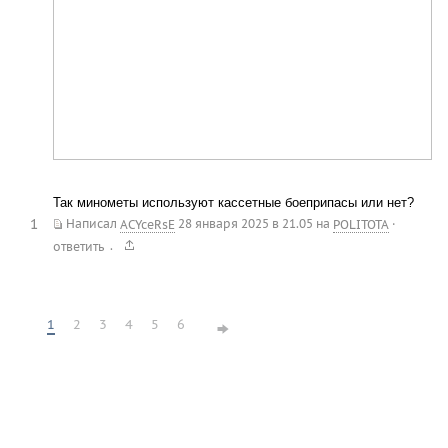
Так минометы используют кассетные боеприпасы или нет?
1
Написал
ACYceRsE
28 января 2025 в 21.05
на
POLITOTA
·
.
ответить
1
2
3
4
5
6