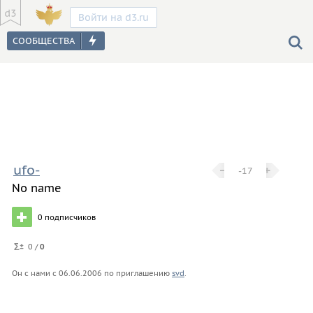
Войти на d3.ru
ufo-
−
−
+
+
-17
No name
0
подписчиков
0 /
0
Он с нами с
06.06.2006
по приглашению
svd
.