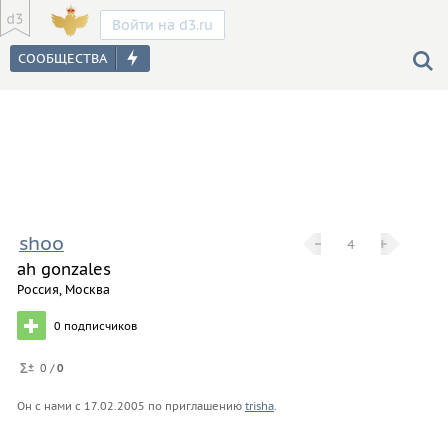
Войти на d3.ru
shoo
−
−
+
+
4
ah gonzales
Россия, Москва
0
подписчиков
0 /
0
Он с нами с
17.02.2005
по приглашению
trisha
.