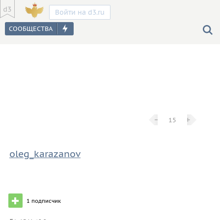
Войти на d3.ru
−
−
+
+
15
oleg_karazanov
1
подписчик