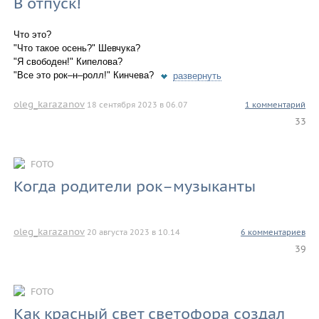
В отпуск!
Что это?
"Что такое осень?" Шевчука?
"Я свободен!" Кипелова?
"Все это рок–н–ролл!" Кинчева?
развернуть
oleg_karazanov
18 сентября 2023 в 06.07
1 комментарий
33
FOTO
Когда родители рок–музыканты
oleg_karazanov
20 августа 2023 в 10.14
6 комментариев
39
FOTO
Как красный свет светофора создал