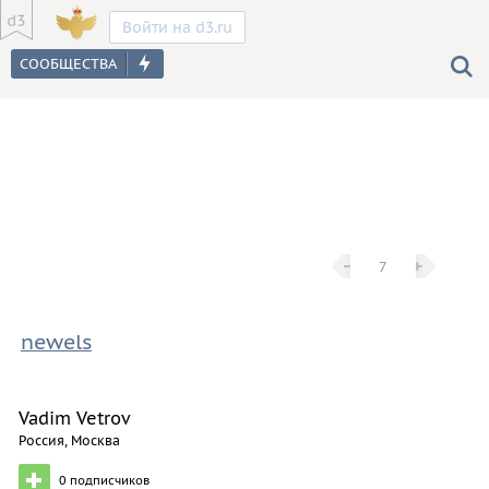
Войти на d3.ru
−
−
+
+
7
newels
Vadim Vetrov
Россия, Москва
0
подписчиков