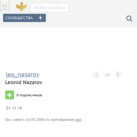
Войти на d3.ru
leo_nasarov
−
−
+
+
10
Leonid Nazarov
0
подписчиков
32 /
0
Он с нами с
16.03.2006
по приглашению
isot
.