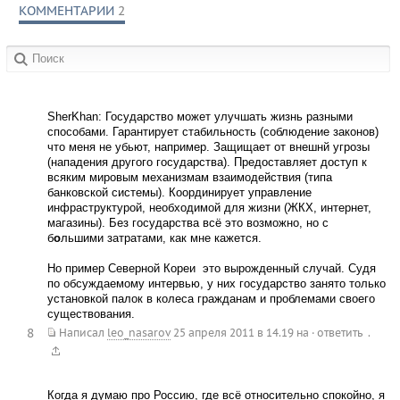
КОММЕНТАРИИ
2
в сообществах:
SherKhan: Государство может улучшать жизнь разными
способами. Гарантирует стабильность (соблюдение законов) 
что меня не убьют, например. Защищает от внешнй угрозы
(нападения другого государства). Предоставляет доступ к
всяким мировым механизмам взаимодействия (типа
банковской системы). Координирует управление
инфраструктурой, необходимой для жизни (ЖКХ, интернет,
магазины). Без государства всё это возможно, но с
б
о
льшими затратами, как мне кажется.
Но пример Северной Кореи  это вырожденный случай. Судя
по обсуждаемому интервью, у них государство занято только
установкой палок в колеса гражданам и проблемами своего
существования.
8
.
Написал
leo_nasarov
25 апреля 2011 в 14.19
на
·
ответить
Когда я думаю про Россию, где всё относительно спокойно, я