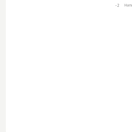
-2
Нап