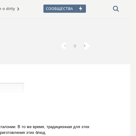
 о dirty
−
−
+
+
0
талонии. В то же время, традиционная для этих
приготовления этих блюд.