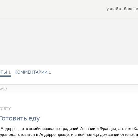
узнайте больше
ионный ресурс об Андорре:
http://all–andorra.com/ru/
СТЫ
1
КОММЕНТАРИИ
1
обществах:
DIRTY
Готовить еду
 Андорры – это комбинирование традиций Испании и Франции, а также Ка
одов еда готовится в Андорре проще, и в ней налицо домашний оттенок 