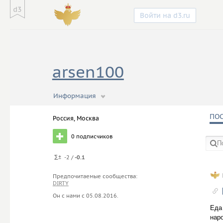
Войти на d3.ru
arsen100
Информация
Крупнейший информац
ПО
Россия, Москва
0
подписчиков
-2 /
-0.1
в со
Предпочитаемые сообщества:
DIRTY
Он с нами с
05.08.2016
.
Еда
нар