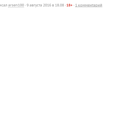
исал
arsen100
·
9 августа 2016 в 18.08
·
18+
·
1 комментарий